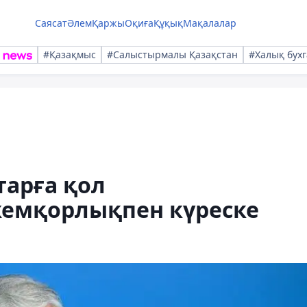
Саясат
Әлем
Қаржы
Оқиға
Құқық
Мақалалар
#Қазақмыс
#Салыстырмалы Қазақстан
#Халық бухг
тарға қол
емқорлықпен күреске