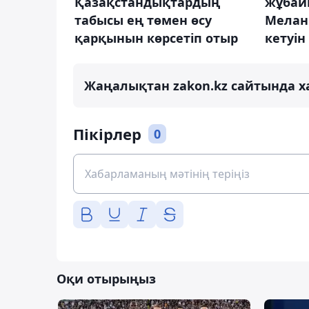
Қазақстандықтардың
жұбай
табысы ең төмен өсу
Мелан
қарқынын көрсетіп отыр
кетуін
Жаңалықтан zakon.kz сайтында х
Пікірлер
0
Оқи отырыңыз