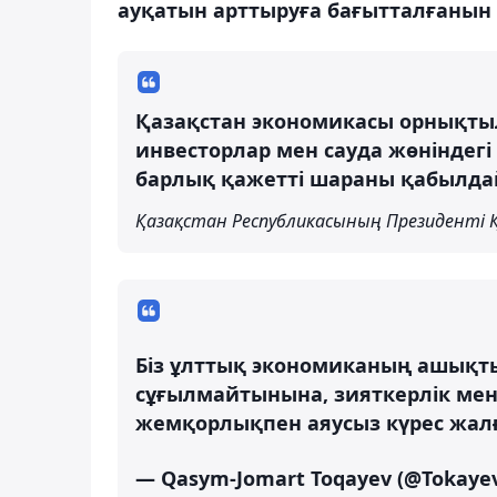
ауқатын арттыруға бағытталғанын 
Қазақстан экономикасы орнықтыл
инвесторлар мен сауда жөніндегі 
барлық қажетті шараны қабылда
Қазақстан Республикасының Президенті 
Біз ұлттық экономиканың ашықты
сұғылмайтынына, зияткерлік ме
жемқорлықпен аяусыз күрес жалға
— Qasym-Jomart Toqayev (@Tokaye