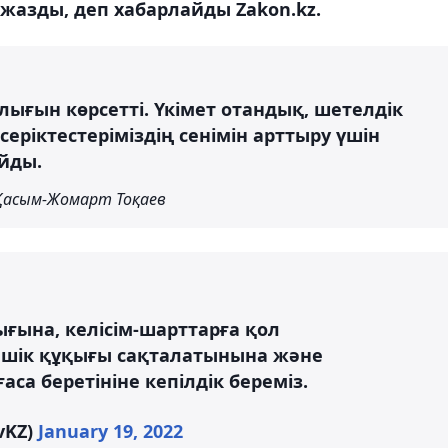
жазды, деп хабарлайды Zakon.kz.
ығын көрсетті. Үкімет отандық, шетелдік
серіктестеріміздің сенімін арттыру үшін
йды.
Қасым-Жомарт Тоқаев
ғына, келісім-шарттарға қол
ншік құқығы сақталатынына және
са беретініне кепілдік береміз.
vKZ)
January 19, 2022