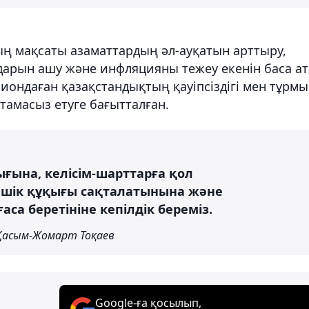
ң мақсаты азаматтардың әл-ауқатын арттыру,
арын ашу және инфляцияны тежеу екенін баса ат
ллиондаған қазақстандықтың қауіпсіздігі мен тұрмы
амасыз етуге бағытталған.
ғына, келісім-шарттарға қол
ншік құқығы сақталатынына және
са беретініне кепілдік береміз.
Қасым-Жомарт Тоқаев
Google-ға қосылып,