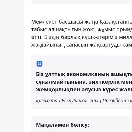
Мемлекет басшысы жаңа Қазақстанны
табыс алшақтығын жою, жұмыс орынд
өтті. Біздің барлық күш-жігеріміз ми
жағдайының сапасын жақсартуды қамт
Біз ұлттық экономиканың ашықты
сұғылмайтынына, зияткерлік ме
жемқорлықпен аяусыз күрес жалға
Қазақстан Республикасының Президенті 
Мақаламен бөлісу: