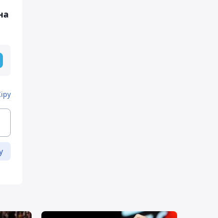
на
Кіру
у