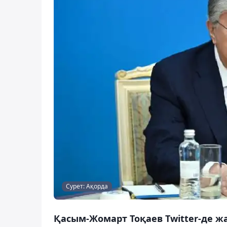
Сурет: Ақорда
Қасым-Жомарт Тоқаев Twitter-де 