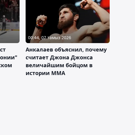
00:44, 07 тамыз 2026
ст
Анкалаев объяснил, почему
лонии"
считает Джона Джонса
ском
величайшим бойцом в
истории ММА