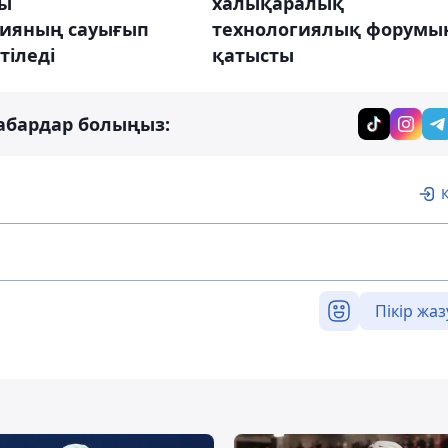
ы
халықаралық
ияның сауығып
технологиялық форумы
 тіледі
қатысты
абардар болыңыз:
Пікір жаз