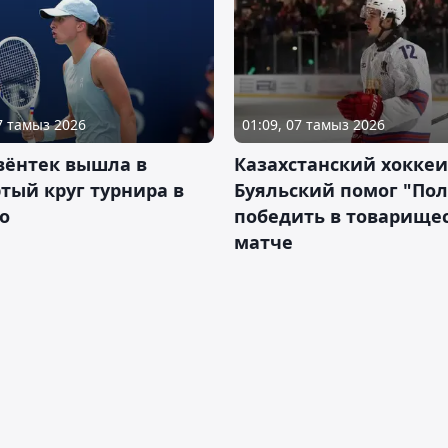
07 тамыз 2026
01:09, 07 тамыз 2026
вёнтек вышла в
Казахстанский хоккеи
тый круг турнира в
Буяльский помог "По
о
победить в товарище
матче