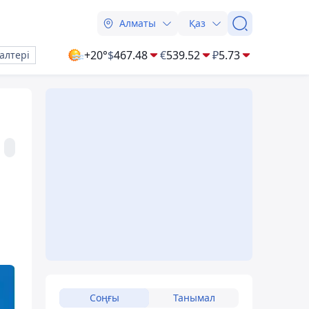
Алматы
Қаз
+20°
$
467.48
€
539.52
₽
5.73
алтері
Соңғы
Танымал