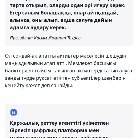
тарта отырып, оларды одан әрі игеру керек.
Егер салым болашаққа, олар айтқандай,
алынса, оны алып, ақша салуға дайын
адамға аудару керек.
Президент Қасым-Жомарт Тоқаев
Ол сондай-ақ апатты активтер мәселесін шешудің
маңыздылығын атап өтті. Мемлекет басшысы
банктерден тыйым салынған активтерді сатып алуға
заңды түрде рұқсат етілген субъектілер шеңберін
кеңейту қажет деп санайды.
Қаржылық реттеу агенттігі үкіметпен
бірлесіп цифрлық платформа мен
инфрақұрылымды құруы, күйзеліске