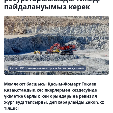
пайдалануымыз керек
Сурет: ҚР премьер-министрінің баспасөз қызметі
Мемлекет басшысы Қасым-Жомарт Тоқаев
қазақстандық кәсіпкерлермен кездесуінде
үкіметке барлық кен орындарына ревизия
жүргізуді тапсырды, деп хабарлайды Zakon.kz
тілшісі