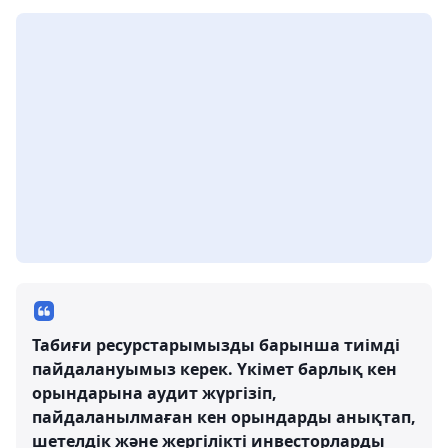
Табиғи ресурстарымызды барынша тиімді
пайдалануымыз керек. Үкімет барлық кен
орындарына аудит жүргізіп,
пайдаланылмаған кен орындарды анықтап,
шетелдік және жергілікті инвесторларды