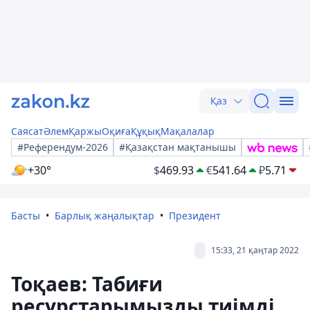
Қаз
Саясат
Әлем
Қаржы
Оқиға
Құқық
Мақалалар
#Референдум-2026
#Қазақстан мақтанышы
+30°
$
469.93
€
541.64
₽
5.71
Басты
Барлық жаңалықтар
Президент
15:33, 21 қаңтар 2022
Тоқаев: Табиғи
ресурстарымызды тиімді