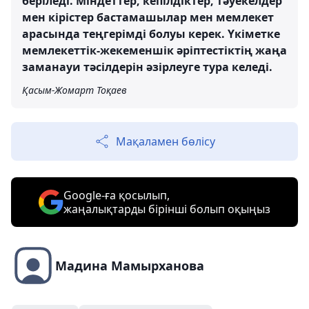
берiледi. Міндеттер, кепілдіктер, тәуекелдер
мен кірістер бастамашылар мен мемлекет
арасында теңгерімді болуы керек. Үкіметке
мемлекеттік-жекеменшік әріптестіктің жаңа
заманауи тәсілдерін әзірлеуге тура келеді.
Қасым-Жомарт Тоқаев
Мақаламен бөлісу
Google-ға қосылып,
жаңалықтарды бірінші болып оқыңыз
Мадина Мамырханова