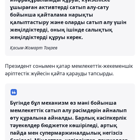
ұшыраған активтерді сатып алу-сату
бойынша қайталама нарықты
қалыптастыру және оларды сатып алу үшін
жеңілдіктерді, оның ішінде салықтық
жеңілдіктерді құруы керек.
Қасым-Жомарт Тоқаев
Президент сонымен қатар мемлекеттік-жекеменшік
әріптестік жүйесін қайта қарауды тапсырды.
Бүгінде бұл механизм өз мәні бойынша
мемлекеттік сатып алу рәсімдерін айналып
өту құралына айналды. Барлық кәсiпкерлiк
тәуекелдер бюджетке көшiрiледi, артық
пайда мен супермаржиналдылық негiзсiз