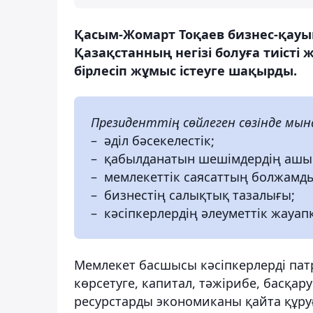
Қасым-Жомарт Тоқаев бизнес-қауы
Қазақстанның негізі болуға тиіст
бірлесіп жұмыс істеуге шақырды.
Президенттің сөйлеген сөзінде мы
– әділ бәсекелестік;
– қабылданатын шешімдердің ашы
– мемлекеттік саясаттың болжамд
– бизнестің салықтық тазалығы;
– кәсіпкерлердің әлеуметтік жауапк
Мемлекет басшысы кәсіпкерлерді патр
көрсетуге, капитал, тәжірибе, басқ
ресурстарды экономиканы қайта құру