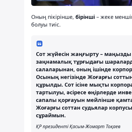
Оның пікірінше,
бірінші
– жеке меншік
болуы тиіс.
Сот жүйесін жаңғырту – маңызды м
заңнамалық тұрғыдағы шаралард
салаларынан, оның ішінде корпо
Осының негізінде Жоғарғы соттың 
құрылды. Сот ісіне мықты корпор
тартылуы, әсіресе өңірлерде инв
сапалы қорғауын мейлінше қамта
Жоғарғы соттан судьялар корпусы
сұраймын.
ҚР президенті Қасым-Жомарт Тоқаев