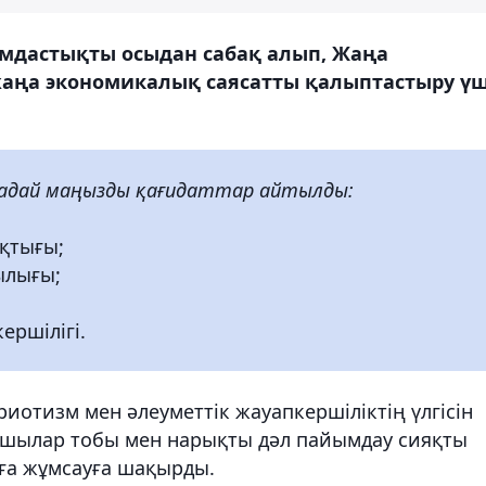
мдастықты осыдан сабақ алып, Жаңа
і жаңа экономикалық саясатты қалыптастыру үш
надай маңызды қағидаттар айтылды:
қтығы;
ылығы;
ершілігі.
иотизм мен әлеуметтік жауапкершіліктің үлгісін
арушылар тобы мен нарықты дәл пайымдау сияқты
ға жұмсауға шақырды.