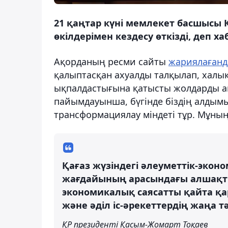
21 қаңтар күні мемлекет басшысы 
өкілдерімен кездесу өткізді, деп х
Ақорданың ресми сайты
жариялағанд
қалыптасқан ахуалды талқылап, халық 
ықпалдастығына қатысты жолдарды ай
пайымдауынша, бүгінде біздің алдымыз
трансформациялау міндеті тұр. Мұның
Қағаз жүзіндегі әлеуметтік-эко
жағдайының арасындағы алшақты
экономикалық саясатты қайта қар
және әділ іс-әрекеттердің жаңа т
ҚР президенті Қасым-Жомарт Тоқаев