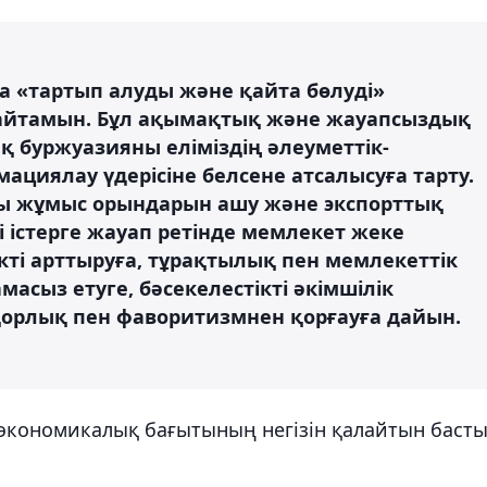
ма «тартып алуды және қайта бөлуді»
 айтамын. Бұл ақымақтық және жауапсыздық
тық буржуазияны еліміздің әлеуметтік-
циялау үдерісіне белсене атсалысуға тарту.
алы жұмыс орындарын ашу және экспорттық
і істерге жауап ретінде мемлекет жеке
кті арттыруға, тұрақтылық пен мемлекеттік
сыз етуге, бәсекелестікті әкімшілік
қорлық пен фаворитизмнен қорғауға дайын.
 экономикалық бағытының негізін қалайтын баст