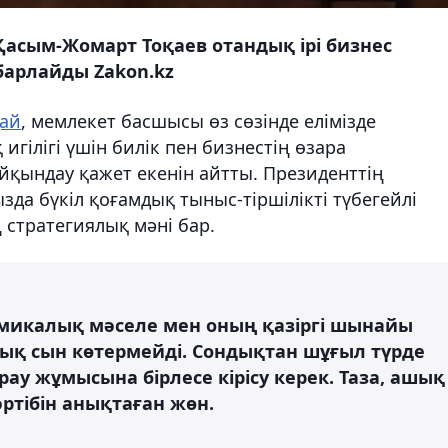
Қасым-Жомарт Тоқаев отандық ірі бизнес
абарлайды Zakon.kz
ай
, мемлекет басшысы өз сөзінде елімізде
игілігі үшін билік пен бизнестің өзара
қындау қажет екенін айтты. Президенттің
да бүкіл қоғамдық тыныс-тіршілікті түбегейлі
 стратегиялық мәні бар.
номикалық мәселе мен оның қазіргі шынайы
қ сын көтермейді. Сондықтан шұғыл түрде
ау жұмысына бірлесе кірісу керек. Таза, ашық
әртібін анықтаған жөн.