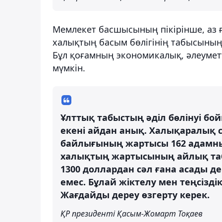
Мемлекет басшысының пікірінше, аз 
халықтың басым бөлігінің табысының 
Бұл қоғамның экономикалық, әлеуметті
мүмкін.
Ұлттық табыстың әділ бөлінуі бо
екені айдан анық. Халықаралық 
байлығының жартысы 162 адамның
халықтың жартысының айлық таб
1300 доллардан сәл ғана асады д
емес. Бұлай жіктелу мен теңсізді
Жағдайды дереу өзгерту керек.
ҚР президенті Қасым-Жомарт Тоқаев