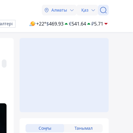
Алматы
Қаз
+22°
$
469.93
€
541.64
₽
5.71
алтері
Соңғы
Танымал