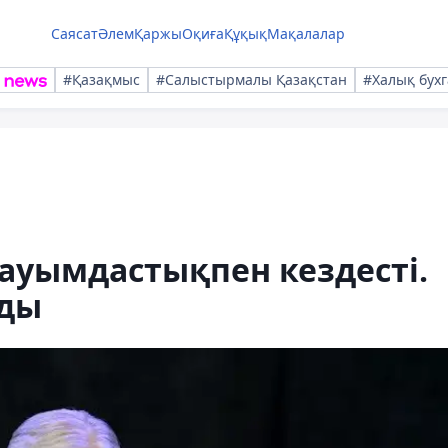
Саясат
Әлем
Қаржы
Оқиға
Құқық
Мақалалар
#Қазақмыс
#Салыстырмалы Қазақстан
#Халық бухг
ауымдастықпен кездесті.
лды