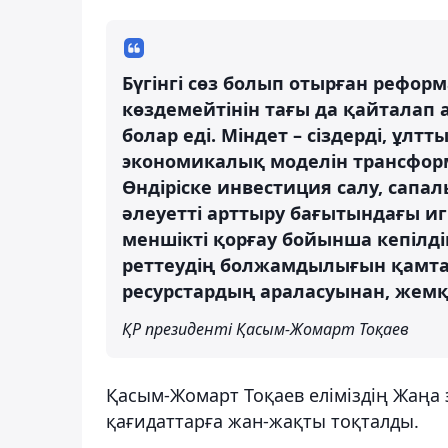
Бүгінгі сөз болып отырған рефор
көздемейтінін тағы да қайталап
болар еді. Міндет – сіздерді, ұлт
экономикалық моделін трансформа
Өндіріске инвестиция салу, сап
әлеуетті арттыру бағытындағы иг
меншікті қорғау бойынша кепілді
реттеудің болжамдылығын қамтама
ресурстардың араласуынан, жем
ҚР президенті Қасым-Жомарт Тоқаев
Қасым-Жомарт Тоқаев еліміздің Жаңа
қағидаттарға жан-жақты тоқталды.