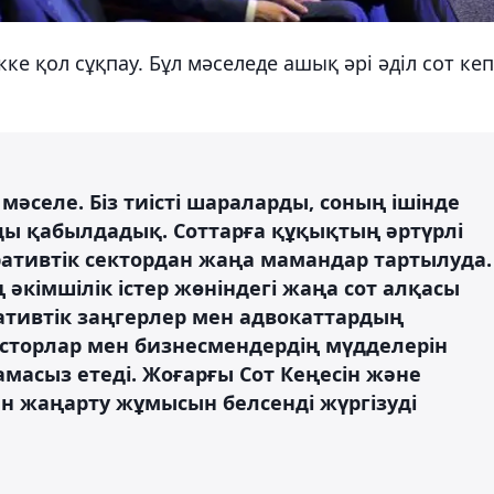
ке қол сұқпау. Бұл мәселеде ашық әрі әділ сот кеп
әселе. Біз тиісті шараларды, соның ішінде
ы қабылдадық. Соттарға құқықтың әртүрлі
ративтік сектордан жаңа мамандар тартылуда.
әкімшілік істер жөніндегі жаңа сот алқасы
ативтік заңгерлер мен адвокаттардың
есторлар мен бизнесмендердің мүдделерін
масыз етеді. Жоғарғы Сот Кеңесін және
н жаңарту жұмысын белсенді жүргізуді