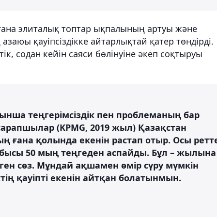
ғана элиталық топтар ықпалының артуы және
азаюы қауіпсіздікке айтарлықтай қатер төндірді.
к, содан кейін саяси бөлінуіне әкеп соқтыруы
йынша теңгерімсіздік пен проблеманың бар
сарапшылар (KPMG, 2019 жыл) Қазақстан
 ғана қолында екенін растап отыр. Осы ретт
ысы 50 мың теңгеден аспайды. Бұл – жылына
еген сөз. Мұндай ақшамен өмір сүру мүмкін
ктің қауіпті екенін айтқан болатынмын.