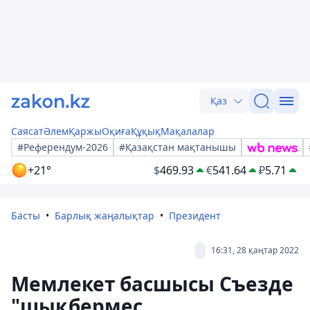
Қаз
Саясат
Әлем
Қаржы
Оқиға
Құқық
Мақалалар
#Референдум-2026
#Қазақстан мақтанышы
+21°
$
469.93
€
541.64
₽
5.71
Басты
Барлық жаңалықтар
Президент
16:31, 28 қаңтар 2022
Мемлекет басшысы Съезде
"шықбермес