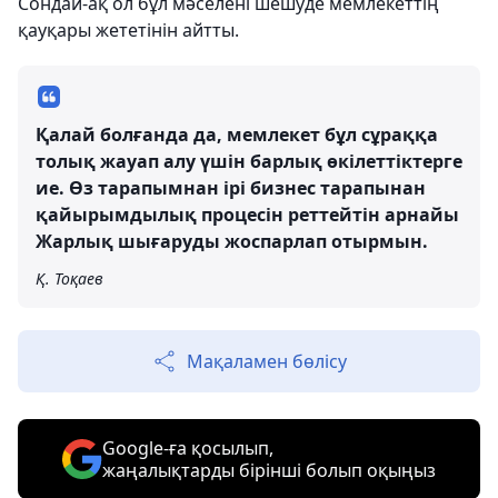
Сондай-ақ ол бұл мәселені шешуде мемлекеттің
қауқары жететінін айтты.
Қалай болғанда да, мемлекет бұл сұраққа
толық жауап алу үшін барлық өкілеттіктерге
ие. Өз тарапымнан ірі бизнес тарапынан
қайырымдылық процесін реттейтін арнайы
Жарлық шығаруды жоспарлап отырмын.
Қ. Тоқаев
Мақаламен бөлісу
Google-ға қосылып,
жаңалықтарды бірінші болып оқыңыз