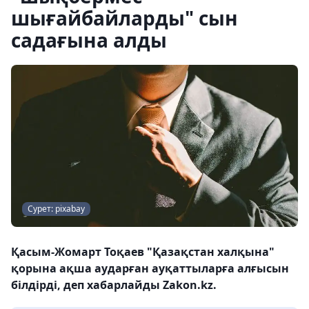
шығайбайларды" сын
садағына алды
Сурет: pixabay
Қасым-Жомарт Тоқаев "Қазақстан халқына"
қорына ақша аударған ауқаттыларға алғысын
білдірді, деп хабарлайды Zakon.kz.