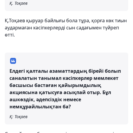
Қ. Тоқаев
Қ.Тоқаев қыруар байлығы бола тұра, қорға көк тиын
аудармаған кәсіпкерлерді сын садағымен түйреп
өтті.
Елдегі қалталы азаматтардың бірейі болып
саналатын танымал кәсіпкерлер мемлекет
басшысы бастаған қайырымдылық
акциясына қатысуға асықпай отыр. Бұл
ашкөздік, әдепсіздік немесе
немқұрайлылықтан ба?
Қ: Тоқаев