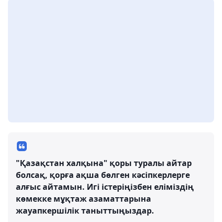
"Қазақстан халқына" қоры туралы айтар
болсақ, қорға ақша бөлген кәсіпкерлерге
алғыс айтамын. Игі істеріңізбен еліміздің
көмекке мұқтаж азаматтарына
жауапкершілік таныттыңыздар.