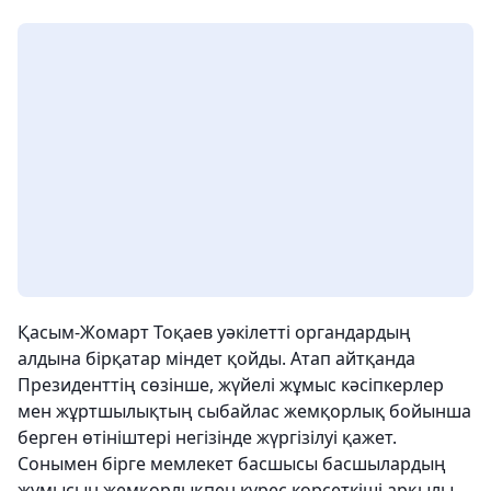
Қасым-Жомарт Тоқаев уәкілетті органдардың
алдына бірқатар міндет қойды. Атап айтқанда
Президенттің сөзінше, жүйелі жұмыс кәсіпкерлер
мен жұртшылықтың сыбайлас жемқорлық бойынша
берген өтініштері негізінде жүргізілуі қажет.
Сонымен бірге мемлекет басшысы басшылардың
жұмысын жемқорлықпен күрес көрсеткіші арқылы