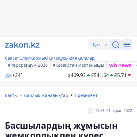
Қаз
Саясат
Әлем
Қаржы
Оқиға
Құқық
Мақалалар
#Референдум-2026
#Қазақстан мақтанышы
+24°
$
469.93
€
541.64
₽
5.71
Басты
Барлық жаңалықтар
Президент
15:58, 01 ақпан 2022
Басшылардың жұмысын
жемқорлықпен күрес