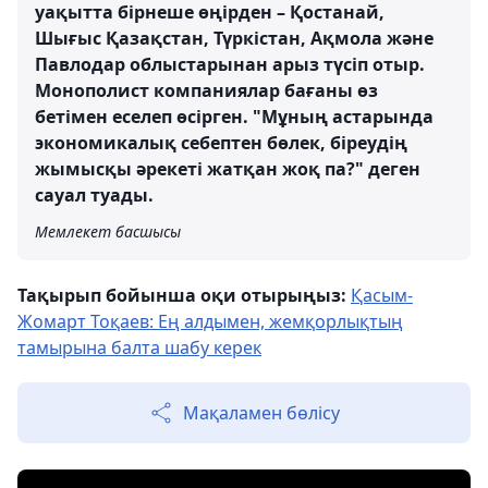
уақытта бірнеше өңірден – Қостанай,
Шығыс Қазақстан, Түркістан, Ақмола және
Павлодар облыстарынан арыз түсіп отыр.
Монополист компаниялар бағаны өз
бетімен еселеп өсірген. "Мұның астарында
экономикалық себептен бөлек, біреудің
жымысқы әрекеті жатқан жоқ па?" деген
сауал туады.
Мемлекет басшысы
Тақырып бойынша оқи отырыңыз:
Қасым-
Жомарт Тоқаев: Ең алдымен, жемқорлықтың
тамырына балта шабу керек
Мақаламен бөлісу