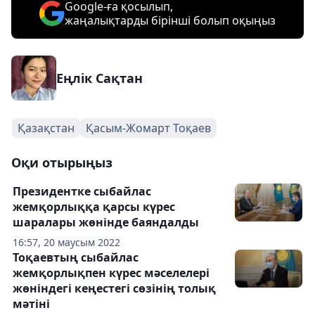
Google-ға қосылып,
жаңалықтарды бірінші болып оқыңыз
Еңлік Сақтан
Қазақстан
Қасым-Жомарт Тоқаев
Оқи отырыңыз
Президентке сыбайлас
жемқорлыққа қарсы күрес
шаралары жөнінде баяндалды
16:57, 20 маусым 2022
Тоқаевтың сыбайлас
жемқорлықпен күрес мәселелері
жөніндегі кеңестегі сөзінің толық
мәтіні