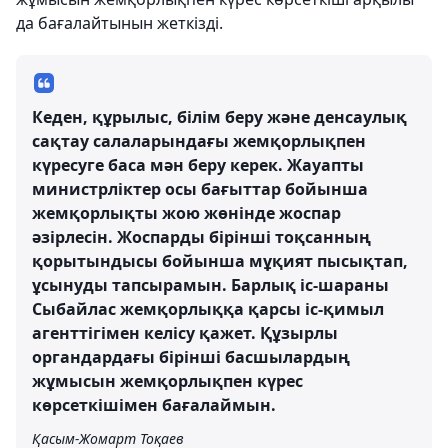
да бағалайтынын жеткізді.
Кеден, құрылыс, білім беру және денсаулық
сақтау салаларындағы жемқорлықпен
күресуге баса мән беру керек. Жауапты
министрліктер осы бағыттар бойынша
жемқорлықты жою жөнінде жоспар
әзірлесін. Жоспарды бірінші тоқсанның
қорытындысы бойынша мұқият пысықтап,
ұсынуды тапсырамын. Барлық іс-шараны
Сыбайлас жемқорлыққа қарсы іс-қимыл
агенттігімен келісу қажет. Құзырлы
органдардағы бірінші басшылардың
жұмысын жемқорлықпен күрес
көрсеткішімен бағалаймын.
Қасым-Жомарт Тоқаев