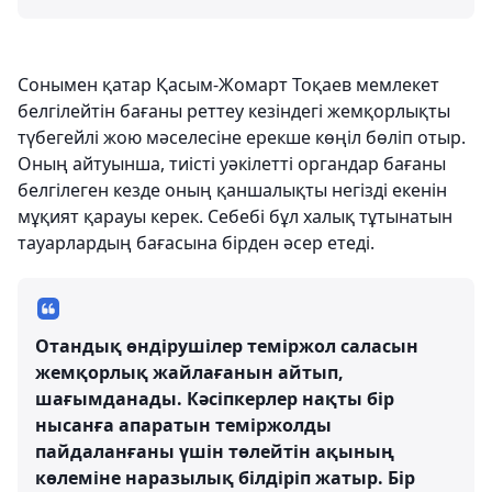
Сонымен қатар Қасым-Жомарт Тоқаев мемлекет
белгілейтін бағаны реттеу кезіндегі жемқорлықты
түбегейлі жою мәселесіне ерекше көңіл бөліп отыр.
Оның айтуынша, тиісті уәкілетті органдар бағаны
белгілеген кезде оның қаншалықты негізді екенін
мұқият қарауы керек. Себебі бұл халық тұтынатын
тауарлардың бағасына бірден әсер етеді.
Отандық өндірушілер теміржол саласын
жемқорлық жайлағанын айтып,
шағымданады. Кәсіпкерлер нақты бір
нысанға апаратын теміржолды
пайдаланғаны үшін төлейтін ақының
көлеміне наразылық білдіріп жатыр. Бір