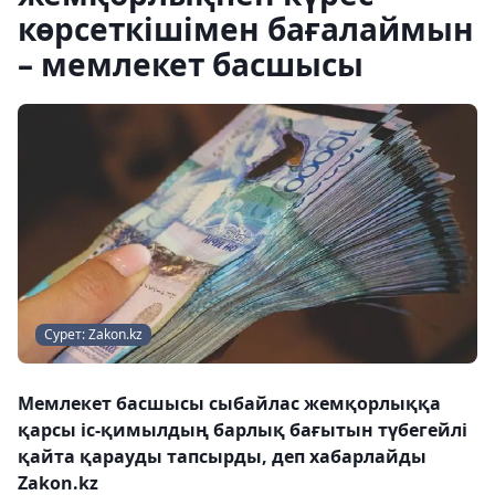
көрсеткішімен бағалаймын
– мемлекет басшысы
Сурет: Zakon.kz
Мемлекет басшысы сыбайлас жемқорлыққа
қарсы іс-қимылдың барлық бағытын түбегейлі
қайта қарауды тапсырды, деп хабарлайды
Zakon.kz