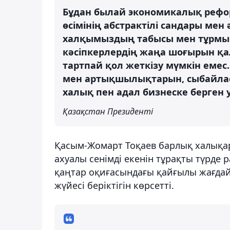
Бұдан былай экономикалық рефор
өсімінің абстрактілі сандары мен
халқымыздың табысы мен тұрмыс 
кәсіпкерлердің жаңа шоғырын қ
тартпай қол жеткізу мүмкін емес
мен артықшылықтарын, сыбайла
халық пен адал бизнеске берген
Қазақстан Президенті
Қасым-Жомарт Тоқаев барлық халықар
ахуалы сенімді екенін тұрақты түрде 
қаңтар оқиғасындағы қайғылы жағдай
жүйесі беріктігін көрсетті.