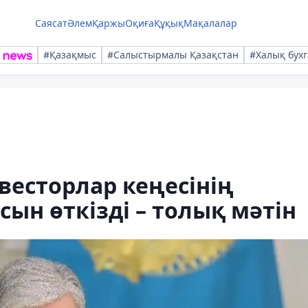
Саясат
Әлем
Қаржы
Оқиға
Құқық
Мақалалар
#Қазақмыс
#Салыстырмалы Қазақстан
#Халық бухг
весторлар кеңесінің
ын өткізді – толық мәтін