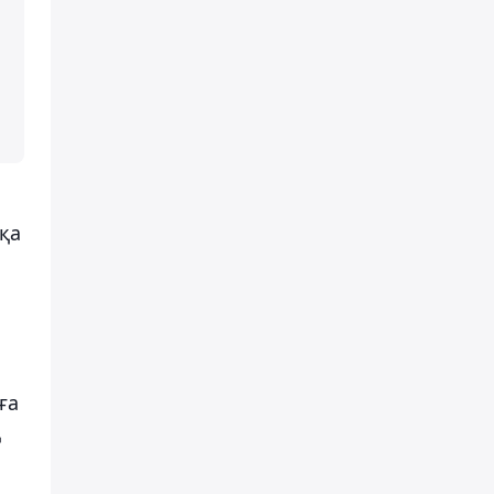
қа
ға
қ
а