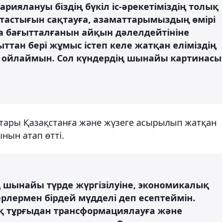
риялануы біздің бүкіл іс-әрекетіміздің толық
ұтастығын сақтауға, азаматтарымыздың өмірі
ға бағытталғанын айқын дәлелдейтініне
ыттан бері жұмыс істеп келе жатқан еліміздің
деп ойлаймын. Сол күндердің шынайы картинасы
тары Қазақстанға және жүзеге асырылып жатқан
нын атап өтті.
ң шынайы түрде жүргізілуіне, экономикалық
ерлермен бірдей мүдделі деп есептеймін.
қ тұрғыдан трансформациялауға және