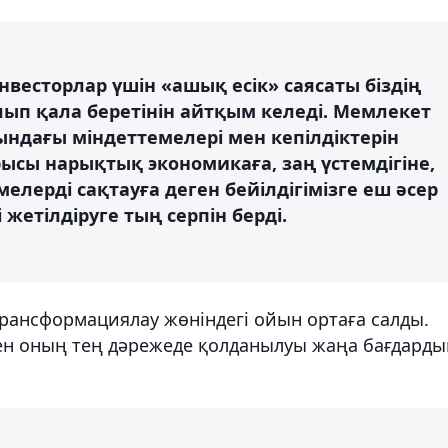
нвесторлар үшін «ашық есік» саясаты біздің
п қала беретінін айтқым келеді. Мемлекет
ындағы міндеттемелері мен кепілдіктерін
ысы нарықтық экономикаға, заң үстемдігіне,
лерді сақтауға деген бейілдігімізге еш әсер
 жетілдіруге тың серпін берді.
трансформациялау жөніндегі ойын ортаға салды.
мен оның тең дәрежеде қолданылуы жаңа бағдард