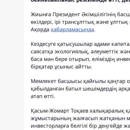
Жиынға Президент Әкімшілігінің басш
өкілдері, ірі трансұлттық және ұлтты
Ақорда
хабарламасында
.
Кездесуге қатысушылар адами капита
саясатқа экологиялық, әлеуметтік жә
баса мән бере отырып, еліміздің ин
бірқатар ұсыныс айтты.
Мемлекет басшысы қайғылы қаңтар оқ
қабылданған батыл шешімдердің арқа
атап өтті.
Қасым-Жомарт Тоқаев халықаралық қағ
жұмыстарының жалғасып жатқанын мәл
инвесторларға белгілі бір деңгейде 