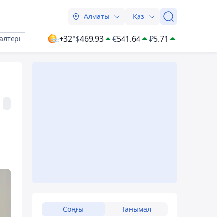
Алматы
Қаз
+32°
$
469.93
€
541.64
₽
5.71
алтері
Соңғы
Танымал