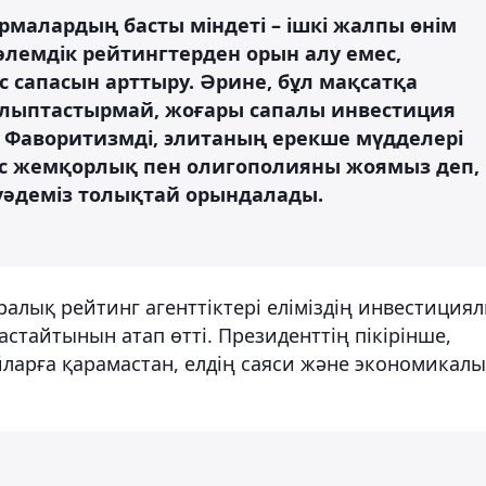
малардың басты міндеті – ішкі жалпы өнім
 әлемдік рейтингтерден орын алу емес,
сапасын арттыру. Әрине, бұл мақсатқа
алыптастырмай, жоғары сапалы инвестиция
. Фаворитизмді, элитаның ерекше мүдделері
с жемқорлық пен олигополияны жоямыз деп,
 уәдеміз толықтай орындалады.
алық рейтинг агенттіктері еліміздің инвестиция
растайтынын атап өтті. Президенттің пікірінше,
ларға қарамастан, елдің саяси және экономикал