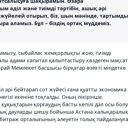
атсалысуға шақырамын. Өзара
 әділ және тиімді тәртібін, ашық әрі
е жүйелей отырып, біз, шын мәнінде, тартымды
а аламыз. Бұл – біздің ортақ мүддеміз.
 дамыту, сыбайлас жемқорлықты жою, тиімді
алы адами капитал қалыптастыру көздеген мақсат
 орай Мемлекет басшысы бірқатар өзекті міндетке
л әрі бейтарап сот жүйесі ғана қуатты экономика
гізі екеніне тоқталды. Оның пікірінше,
құқықтарын қорғаудың басты кепілі дәл осы болу
лық дауларды шешу бойынша Астана халықаралы
битраж орталығының әлеуетін толық пайдалануғ