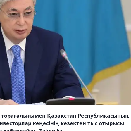
 төрағалығымен Қазақстан Республикасының
весторлар кеңесінің кезектен тыс отырысы
п хабарлайды Zakon.kz.