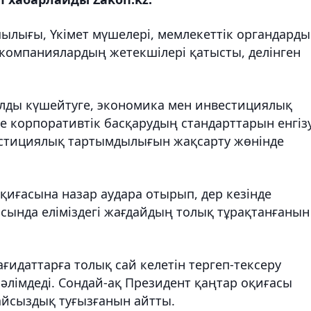
ылығы, Үкімет мүшелері, мемлекеттік органдард
қ компаниялардың жетекшілері қатысты, делінген
лды күшейтуге, экономика мен инвестициялық
не корпоративтік басқарудың стандарттарын енгіз
вестициялық тартымдылығын жақсарту жөнінде
иғасына назар аудара отырып, дер кезінде
сында еліміздегі жағдайдың толық тұрақтанғанын
идаттарға толық сай келетін тергеп-тексеру
імдеді. Сондай-ақ Президент қаңтар оқиғасы
жайсыздық туғызғанын айтты.