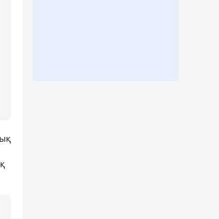
лық
ық