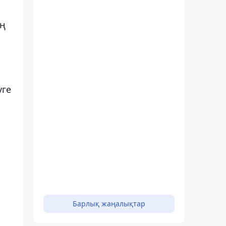
ың
уге
Барлық жаңалықтар