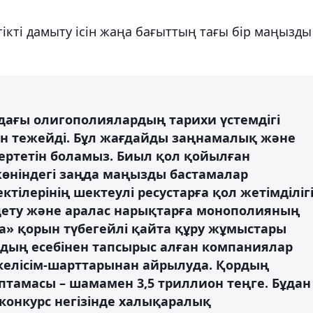
ікті дамыту ісін жаңа бағыттың тағы бір маңызды
дағы олигополиялардың тарихи үстемдігі
н тежейді. Бұл жағдайды заңнамалық және
ертетін боламыз. Биыл қол қойылған
жөніндегі заңда маңызды бастамалар
тілерінің шектеулі ресустарға қол жетімділігі
ндету және аралас нарықтарға монополияның
а» қорын түбегейлі қайта құру жұмыстары
рдың есебінен тапсырыс алған компаниялар
келісім-шарттарынан айрылуда. Қордың
амасы – шамамен 3,5 триллион теңге. Бұдан
конкурс негізінде халықаралық