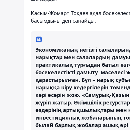
Қасым-Жомарт Тоқаев адал бәсекелест
басымдығы деп санайды.
Экономиканың негізгі салаларын
нарықтар мен салалардың дамуы
практикалық тұрғыдан батыл өзг
бәсекелестікті дамыту мәселесі 
қарастырылған. Бұл – нарық субъек
нарыққа кіру кедергілерін төме
кері әсерін жою. «Самұрық-Қазын
жүріп жатыр. Әкімшілік ресурста
өздерінің артықшылықтары мен 
инвестициялық жобаларының топт
былай барлық жобалар ашық әрі 