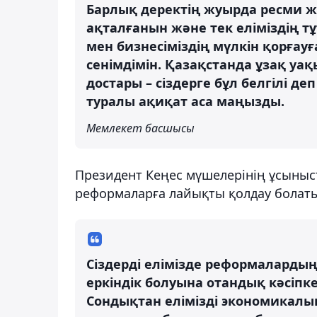
Барлық деректің жуырда ресми жа
ақталғанын және тек еліміздің т
мен бизнесіміздің мүлкін қорғау
сенімдімін. Қазақстанда ұзақ уақ
достары – сіздерге бұл белгілі 
туралы ақиқат аса маңызды.
Мемлекет басшысы
Президент Кеңес мүшелерінің ұсыныс
реформаларға лайықты қолдау болаты
Сіздерді елімізде реформаларды
еркіндік болуына отандық кәсіпк
Сондықтан елімізді экономикалы