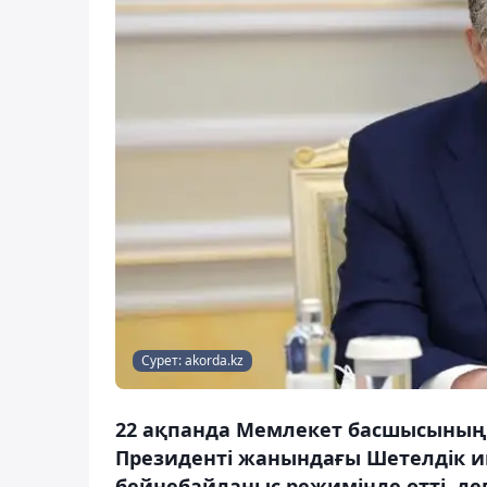
Сурет: akorda.kz
22 ақпанда Мемлекет басшысының
Президенті жанындағы Шетелдік ин
бейнебайланыс режимінде өтті, де