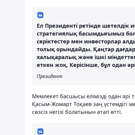
Ел Президенті ретінде шетелдік и
стратегиялық басымдығымыз болы
серіктестер мен инвесторлар алд
толық орындайды. Қаңтар дағдар
халықаралық және ішкі міндеттеме
еткен жоқ. Керісінше, бұл одан әрі
Президент
Мемлекет басшысы елімізді одан әрі 
Қасым-Жомарт Тоқаев заң үстемдігі 
сөзсіз негізі болатынын атап өтті.