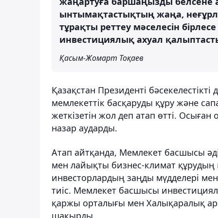
жаңартуға баршаңызды белсене 
ынтымақтастықтың жаңа, неғұрлым
тұрақты реттеу мәселесін бірлес
инвестициялық ахуал қалыптастыр
Қасым-Жомарт Тоқаев
Қазақстан Президенті бәсекелестікті
мемлекеттік басқаруды құру және сап
жеткізетін жол деп атап өтті. Осыған
назар аударды.
Атап айтқанда, Мемлекет басшысы әді
мен лайықты бизнес-климат құрудың не
инвесторлардың заңды мүдделері мен 
тиіс. Мемлекет басшысы инвестиция
қаржы орталығы мен Халықаралық ар
шақырды.