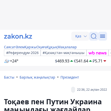
Қаз
Саясат
Әлем
Қаржы
Оқиға
Құқық
Мақалалар
#Референдум-2026
#Қазақстан мақтанышы
+24°
$
469.93
€
541.64
₽
5.71
Басты
Барлық жаңалықтар
Президент
22:36, 22 ақпан 2022
Тоқаев пен Путин Украина
маңындағы жағдайлар