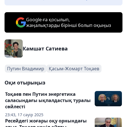
Google-ға қосылып,
жаңалықтарды бірінші болып оқыңыз
Камшат Сатиева
Путин Владимир
Қасым-Жомарт Тоқаев
Оқи отырыңыз
Тоқаев пен Путин энергетика
саласындағы ықпалдастық туралы
сөйлесті
23:43, 17 сәуір 2025
Ресейдегі жоғары оқу орнындағы
атыс. Тоқаев көңіл айтты