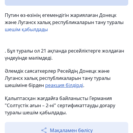
Путин өз-өзінің егемендігін жариялаған Донецк
және Луганск халық республикаларын тану туралы
шешім қабылдады
. Бұл туралы ол 21 ақпанда ресейліктерге жолдаған
үндеуінде мәлімдеді.
Әлемдік саясаткерлер Ресейдің Донецк және
Луганск халық республикаларын тану туралы
шешіміне бірден
реакция білдірді
.
Қалыптасқан жағдайға байланысты Германия
"Солтүстік ағын – 2-ні" сертификаттауды доғару
туралы шешім қабылдады.
Мақаламен бөлісу