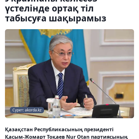
үстелінде ортақ тіл
табысуға шақырамыз
Сурет: akorda.kz
Қазақстан Республикасының президенті
Қасым-Жомарт Тоқаев Nur Otan партиясының