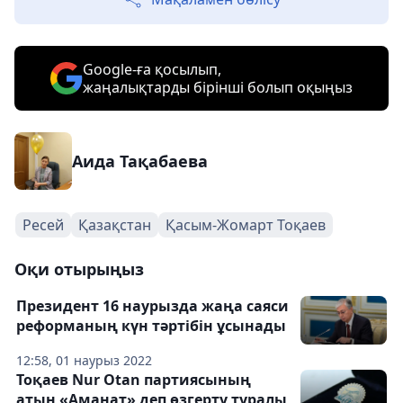
Google-ға қосылып,
жаңалықтарды бірінші болып оқыңыз
Аида Тақабаева
Ресей
Қазақстан
Қасым-Жомарт Тоқаев
Оқи отырыңыз
Президент 16 наурызда жаңа саяси
реформаның күн тәртібін ұсынады
12:58, 01 наурыз 2022
Тоқаев Nur Otan партиясының
атын «Аманат» деп өзгерту туралы