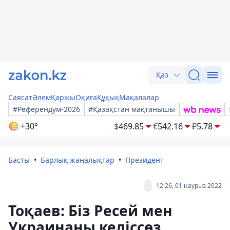
Қаз
Саясат
Әлем
Қаржы
Оқиға
Құқық
Мақалалар
#Референдум-2026
#Қазақстан мақтанышы
+30°
$
469.85
€
542.16
₽
5.78
Басты
Барлық жаңалықтар
Президент
12:26, 01 наурыз 2022
Тоқаев: Біз Ресей мен
Украинаны келіссөз