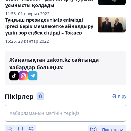
ұсынысты қолдады
11:53, 01 наурыз 2022
Тұңғыш президентіміз елімізді
іргесі берік мемлекетке айналдыру
үшін зор еңбек сіңірді – Тоқаев
15:25, 28 қаңтар 2022
Жаңалықтан zakon.kz сайтында
хабардар болыңыз:
Пікірлер
0
Кіру
Пікір жазу