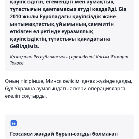
қауіпсіздігін, егемендігі мен аумақтық
тұтастығын қамтамасыз етуді көздейді. Біз
2010 жылы Еуропадағы қауіпсіздік және
ынтымақтастық ұйымының саммитін
өткізген ел ретінде еуразиялық
қауіпсіздіктің тұтастығы қағидатына
бейілдіміз.
Қазақстан Республикасының президенті Қасым-Жомарт
Тоқаев
Оның пікірінше, Минск келісімі қағаз жүзінде қалды,
бұл Украина аумағындағы әскери операцияларға
әкеліп соқтырды.
Геосаяси жағдай бұрын-соңды болмаған