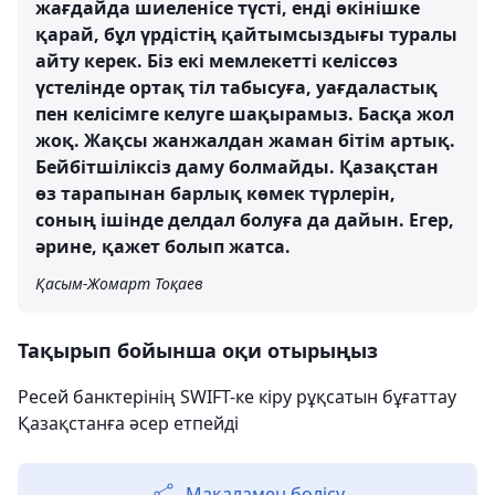
жағдайда шиеленісе түсті, енді өкінішке
қарай, бұл үрдістің қайтымсыздығы туралы
айту керек. Біз екі мемлекетті келіссөз
үстелінде ортақ тіл табысуға, уағдаластық
пен келісімге келуге шақырамыз. Басқа жол
жоқ. Жақсы жанжалдан жаман бітім артық.
Бейбітшіліксіз даму болмайды. Қазақстан
өз тарапынан барлық көмек түрлерін,
соның ішінде делдал болуға да дайын. Егер,
әрине, қажет болып жатса.
Қасым-Жомарт Тоқаев
Тақырып бойынша оқи отырыңыз
Ресей банктерінің SWIFT-ке кіру рұқсатын бұғаттау
Қазақстанға әсер етпейді
Мақаламен бөлісу