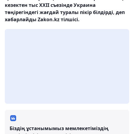
кезектен тыс XXII съезінде Украина
төңірегіндегі жағдай туралы пікір білдірді, деп
хабарлайды Zakon.kz тілшісі.
Біздің ұстанымымыз мемлекетіміздің