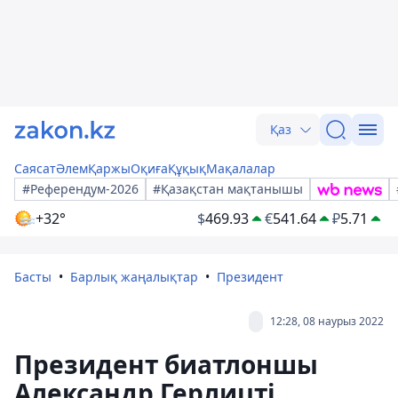
Қаз
Саясат
Әлем
Қаржы
Оқиға
Құқық
Мақалалар
#Референдум-2026
#Қазақстан мақтанышы
+32°
$
469.93
€
541.64
₽
5.71
Басты
Барлық жаңалықтар
Президент
12:28, 08 наурыз 2022
Президент биатлоншы
Александр Герлицті