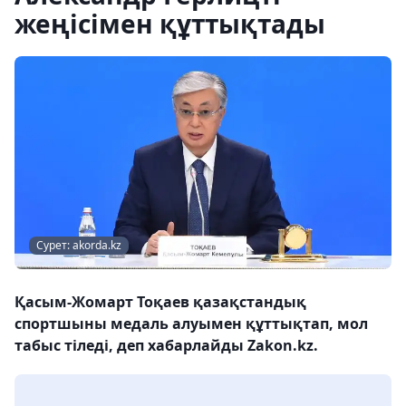
жеңісімен құттықтады
Сурет: akorda.kz
Қасым-Жомарт Тоқаев қазақстандық
спортшыны медаль алуымен құттықтап, мол
табыс тіледі, деп хабарлайды Zakon.kz.