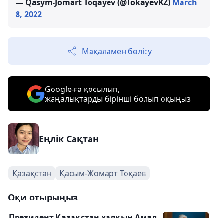
— Qasym-Jomart Toqayev (@TokayevKZ)
March
8, 2022
Мақаламен бөлісу
Google-ға қосылып,
жаңалықтарды бірінші болып оқыңыз
Еңлік Сақтан
Қазақстан
Қасым-Жомарт Тоқаев
Оқи отырыңыз
Президент Қазақстан халқын Амал