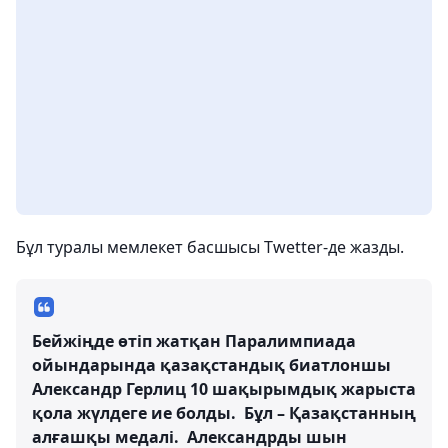
Бұл туралы мемлекет басшысы Twetter-де жазды.
Бейжіңде өтіп жатқан Паралимпиада
ойындарында қазақстандық биатлоншы
Александр Герлиц 10 шақырымдық жарыста
қола жүлдеге ие болды. Бұл – Қазақстанның
алғашқы медалі. Александрды шын