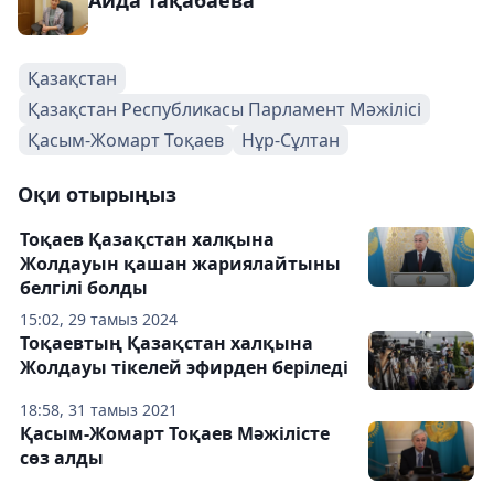
Аида Тақабаева
Қазақстан
Қазақстан Республикасы Парламент Мәжілісі
Қасым-Жомарт Тоқаев
Нұр-Сұлтан
Оқи отырыңыз
Тоқаев Қазақстан халқына
Жолдауын қашан жариялайтыны
белгілі болды
15:02, 29 тамыз 2024
Тоқаевтың Қазақстан халқына
Жолдауы тікелей эфирден беріледі
18:58, 31 тамыз 2021
Қасым-Жомарт Тоқаев Мәжілісте
сөз алды