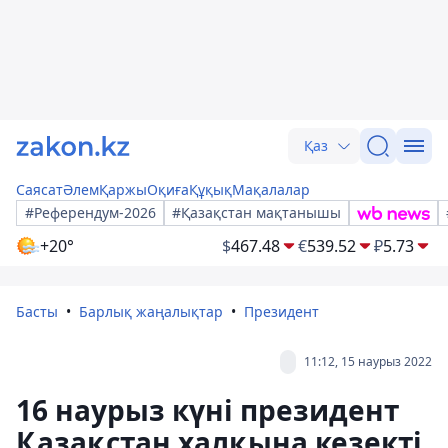
Қаз
Саясат
Әлем
Қаржы
Оқиға
Құқық
Мақалалар
#Референдум-2026
#Қазақстан мақтанышы
+20°
$
467.48
€
539.52
₽
5.73
Басты
Барлық жаңалықтар
Президент
11:12, 15 наурыз 2022
16 наурыз күні президент
Қазақстан халқына кезекті