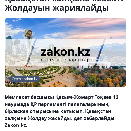
Жолдауын жариялайды
Сурет: zakon.kz
Мемлекет басшысы Қасым-Жомарт Тоқаев 16
наурызда ҚР парламенті палаталарының
бірлескен отырысына қатысып, Қазақстан
халқына Жолдау жасайды, деп хабарлайды
Zakon.kz.