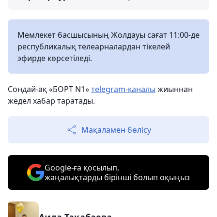
Мемлекет басшысының Жолдауы сағат 11:00-де
республикалық телеарналардан тікелей
эфирде көрсетіледі.
Сондай-ақ «БОРТ N1»
тelegram-каналы
жиыннан
жедел хабар таратады.
Мақаламен бөлісу
Google-ға қосылып,
жаңалықтарды бірінші болып оқыңыз