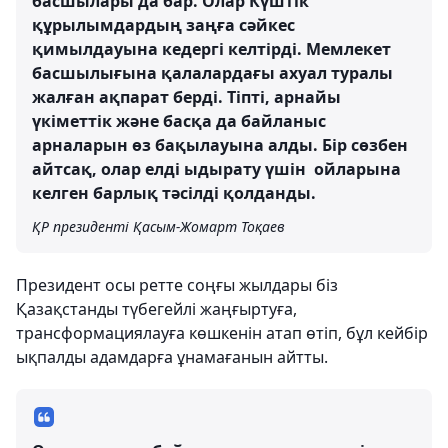
басшылары да бар. Олар Күштік
құрылымдардың заңға сәйкес
қимылдауына кедергі келтірді. Мемлекет
басшылығына қалалардағы ахуал туралы
жалған ақпарат берді. Тіпті, арнайы
үкіметтік және басқа да байланыс
арналарын өз бақылауына алды. Бір сөзбен
айтсақ, олар елді ыдырату үшін ойларына
келген барлық тәсілді қолданды.
ҚР президенті Қасым-Жомарт Тоқаев
Президент осы ретте соңғы жылдары біз
Қазақстанды түбегейлі жаңғыртуға,
трансформациялауға көшкенін атап өтіп, бұл кейбір
ықпалды адамдарға ұнамағанын айтты.