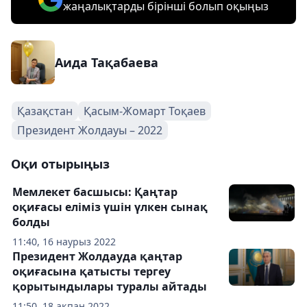
жаңалықтарды бірінші болып оқыңыз
Аида Тақабаева
Қазақстан
Қасым-Жомарт Тоқаев
Президент Жолдауы – 2022
Оқи отырыңыз
Мемлекет басшысы: Қаңтар
оқиғасы еліміз үшін үлкен сынақ
болды
11:40, 16 наурыз 2022
Президент Жолдауда қаңтар
оқиғасына қатысты тергеу
қорытындылары туралы айтады
11:50, 18 ақпан 2022