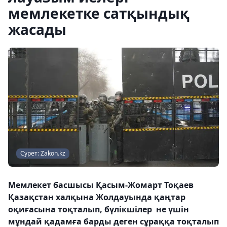
мемлекетке сатқындық
жасады
Сурет: Zakon.kz
Мемлекет басшысы Қасым-Жомарт Тоқаев
Қазақстан халқына Жолдауында қаңтар
оқиғасына тоқталып, бүлікшілер не үшін
мұндай қадамға барды деген сұраққа тоқталып