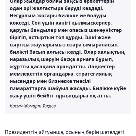
Олар жылдар бойғы заңсыз әрекеттерін
одан әрі жалғастыра беруді көздеді.
Неғұрлым жоғары билікке ие болуды
көкседі. Сол үшін кәнігі қылмыскерлер,
қарулы бандылар мен опасыз шенеуніктер
бірігіп, астыртын топ құрды. Ішкі және
сыртқы жауларымыз өзара ымыраласып,
билікті басып алғысы келді. Олар халықтың
наразылық шеруін басқа арнаға бұрып,
жұртты қасақана арандатты. Лаңкестер
мемлекеттік органдарға, стратегиялық
нысандар мен бизнеске тиесілі
ғимараттарға шабуыл жасады. Билікке күйе
жағу үшін бейбіт тұрғындарға оқ атты.
Қасым-Жомарт Тоқаев
Президенттің айтуынша, осының бәрін шетелдегі