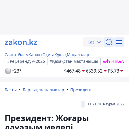
Қаз
Саясат
Әлем
Қаржы
Оқиға
Құқық
Мақалалар
#Референдум-2026
#Қазақстан мақтанышы
+23°
$
467.48
€
539.52
₽
5.73
Басты
Барлық жаңалықтар
Президент
11:21, 16 наурыз 2022
Президент: Жоғары
лауазым иелері