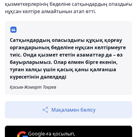
қызметкерлерінің беделіне сатқындардың опаздығы
нұқсан келтіре алмайтынын атап өтті.
Сатқындардың опасыздығы құқық қорғау
органдарының беделіне нұқсан келтірмеуге
тиіс. Онда қызмет ететін азаматтар да – өз
бауырларымыз. Олар елмен бірге екенін,
туған халқы үшін қасық қаны қалғанша
күресетінін дәлелдеді
Қасым-Жомарт Тоқаев
Мақаламен бөлісу
Google-ға қосылып,