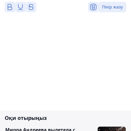
Пікір жазу
Оқи отырыңыз
Мирра Андреева вылетела с