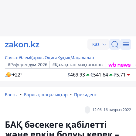
Қаз
Саясат
Әлем
Қаржы
Оқиға
Құқық
Мақалалар
#Референдум-2026
#Қазақстан мақтанышы
+22°
$
469.93
€
541.64
₽
5.71
Басты
Барлық жаңалықтар
Президент
12:06, 16 наурыз 2022
БАҚ бәсекеге қабілетті
және еркін болуы керек –