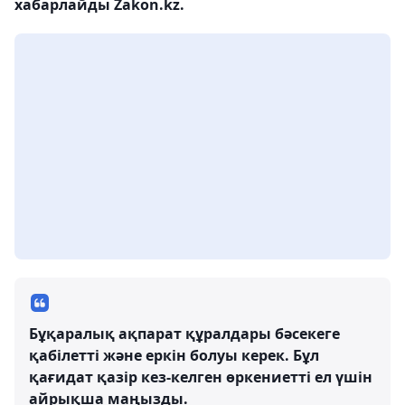
хабарлайды Zakon.kz.
Бұқаралық ақпарат құралдары бәсекеге
қабілетті және еркін болуы керек. Бұл
қағидат қазір кез-келген өркениетті ел үшін
айрықша маңызды.