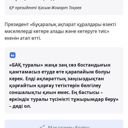
ҚР президенті Қасым-Жомарт Тоқаев
Президент «бұқаралық ақпарат құралдары өзекті
мәселелерді көтере алады және көтеруге тиіс»
екенін атап өтті.
«БАҚ туралы» жаңа заң сөз бостандығын
қамтамасыз етуде өте қарапайым болуы
керек. Елді ақпараттық заңсыздықтан
қорғайтын қорғау тетіктерін белгілеу
соншалықты қиын емес. Ең бастысы –
еркіндік туралы түсінікті тұжырымдар беру»
– деді ол.
Мақаламен бөлісу