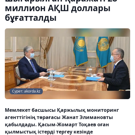
миллион АҚШ доллары
бұғатталды
Сурет: akorda.kz
Мемлекет басшысы Қаржылық мониторинг
агенттігінің төрағасы Жанат Элимановты
қабылдады. Қасым-Жомарт Тоқаев оған
қылмыстық істерді тергеу кезінде