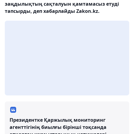
заңдылықтың сақталуын қамтамасыз етуді
тапсырды, деп хабарлайды Zakon.kz.
Президентке Қаржылық мониторинг
агенттігінің биылғы бірінші тоқсанда