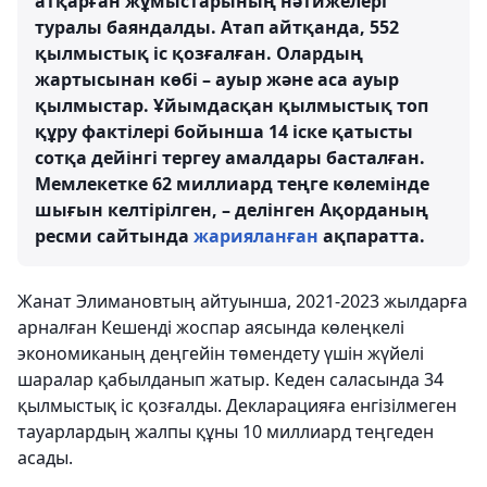
атқарған жұмыстарының нәтижелері
туралы баяндалды. Атап айтқанда, 552
қылмыстық іс қозғалған. Олардың
жартысынан көбі – ауыр және аса ауыр
қылмыстар. Ұйымдасқан қылмыстық топ
құру фактілері бойынша 14 іске қатысты
сотқа дейінгі тергеу амалдары басталған.
Мемлекетке 62 миллиард теңге көлемінде
шығын келтірілген, – делінген Ақорданың
ресми сайтында
жарияланған
ақпаратта.
Жанат Элимановтың айтуынша, 2021-2023 жылдарға
арналған Кешенді жоспар аясында көлеңкелі
экономиканың деңгейін төмендету үшін жүйелі
шаралар қабылданып жатыр. Кеден саласында 34
қылмыстық іс қозғалды. Декларацияға енгізілмеген
тауарлардың жалпы құны 10 миллиард теңгеден
асады.