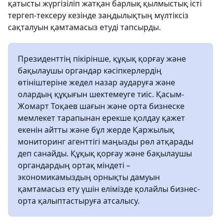
қатысты жүргізіліп жатқан барлық қылмыстық істі
тергеп-тексеру кезінде заңдылықтың мүлтіксіз
сақталуын қамтамасыз етуді тапсырды.
Президенттің пікірінше, құқық қорғау және
бақылаушы органдар кәсіпкерлердің
өтініштеріне жедел назар аударуға және
олардың құқығын шектемеуге тиіс. Қасым-
Жомарт Тоқаев шағын және орта бизнеске
мемлекет тарапынан ерекше қолдау қажет
екенін айтты және бұл жерде Қаржылық
мониторинг агенттігі маңызды рөл атқарады
деп санайды. Құқық қорғау және бақылаушы
органдардың ортақ міндеті –
экономикамыздың орнықты дамуын
қамтамасыз ету үшін елімізде қолайлы бизнес-
орта қалыптастыруға атсалысу.