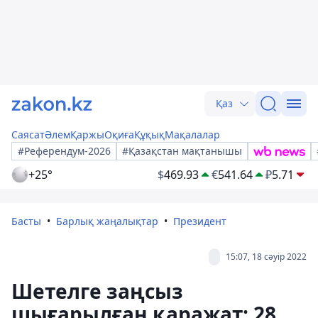
Қаз
Саясат
Әлем
Қаржы
Оқиға
Құқық
Мақалалар
#Референдум-2026
#Қазақстан мақтанышы
+25°
$
469.93
€
541.64
₽
5.71
Басты
Барлық жаңалықтар
Президент
15:07, 18 сәуір 2022
Шетелге заңсыз
шығарылған қаражат: 28