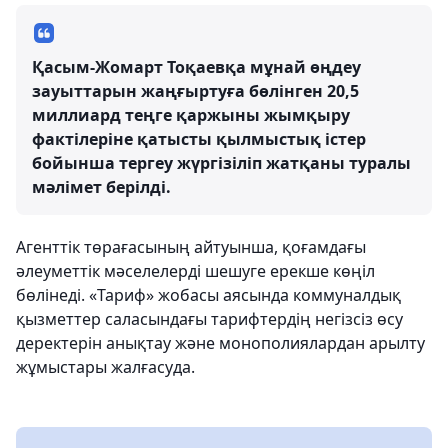
Қасым-Жомарт Тоқаевқа мұнай өңдеу
зауыттарын жаңғыртуға бөлінген 20,5
миллиард теңге қаржыны жымқыру
фактілеріне қатысты қылмыстық істер
бойынша тергеу жүргізіліп жатқаны туралы
мәлімет берілді.
Агенттік төрағасының айтуынша, қоғамдағы
әлеуметтік мәселелерді шешуге ерекше көңіл
бөлінеді. «Тариф» жобасы аясында коммуналдық
қызметтер саласындағы тарифтердің негізсіз өсу
деректерін анықтау және монополиялардан арылту
жұмыстары жалғасуда.