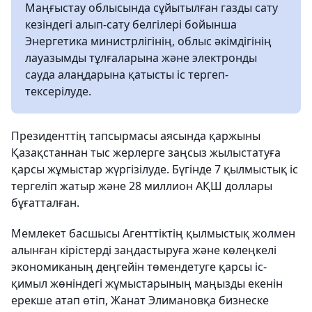
Маңғыстау облысында сұйытылған газды сату
кезіндегі алып-сату белгілері бойынша
Энергетика министрлігінің, облыс әкімдігінің
лауазымды тұлғаларына және электронды
сауда алаңдарына қатысты іс тергеп-
тексерілуде.
Президенттің тапсырмасы аясында қаржыны
Қазақстаннан тыс жерлерге заңсыз жылыстатуға
қарсы жұмыстар жүргізілуде. Бүгінде 7 қылмыстық іс
тергеліп жатыр және 28 миллион АҚШ доллары
бұғатталған.
Мемлекет басшысы Агенттіктің қылмыстық жолмен
алынған кірістерді заңдастыруға және көлеңкелі
экономиканың деңгейін төмендетуге қарсы іс-
қимыл жөніндегі жұмыстарының маңызды екенін
ерекше атап өтіп, Жанат Элимановқа бизнеске