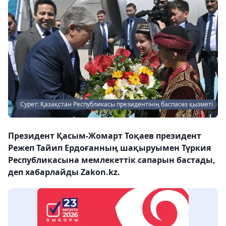
Сурет: Қазақстан Республикасы президентінің баспасөз қызметі
Президент Қасым-Жомарт Тоқаев президент
Режеп Тайип Ердоғанның шақыруымен Түркия
Республикасына мемлекеттік сапарын бастады,
деп хабарлайды Zakon.kz.