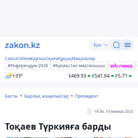
Қаз
Саясат
Әлем
Қаржы
Оқиға
Құқық
Мақалалар
#Референдум-2026
#Қазақстан мақтанышы
+33°
$
469.93
€
541.64
₽
5.71
Басты
Барлық жаңалықтар
Президент
14:36, 10 мамыр 2022
Тоқаев Түркияға барды