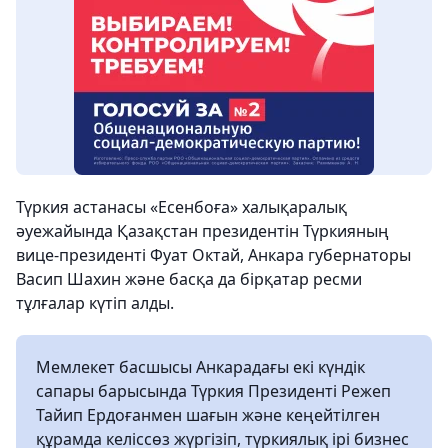
Түркия астанасы «Есенбоға» халықаралық
әуежайында Қазақстан президентін Түркияның
вице-президенті Фуат Октай, Анкара губернаторы
Васип Шахин және басқа да бірқатар ресми
тұлғалар күтіп алды.
Мемлекет басшысы Анкарадағы екі күндік
сапары барысында Түркия Президенті Режеп
Тайип Ердоғанмен шағын және кеңейтілген
құрамда келіссөз жүргізіп, түркиялық ірі бизнес