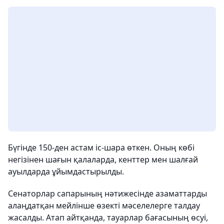
Бүгінде 150-ден астам іс-шара өткен. Оның көбі
негізінен шағын қалаларда, кенттер мен шалғай
ауылдарда ұйымдастырылды.
Сенаторлар сапарының нәтижесінде азаматтарды
алаңдатқан мейлінше өзекті мәселелерге талдау
жасалды. Атап айтқанда, тауарлар бағасының өсуі,