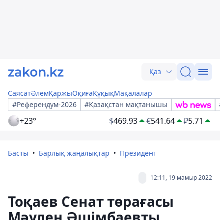
Қаз
Саясат
Әлем
Қаржы
Оқиға
Құқық
Мақалалар
#Референдум-2026
#Қазақстан мақтанышы
+23°
$
469.93
€
541.64
₽
5.71
Басты
Барлық жаңалықтар
Президент
12:11, 19 мамыр 2022
Тоқаев Сенат төрағасы
Мәулен Әшімбаевты