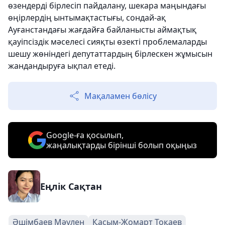
өзендерді бірлесіп пайдалану, шекара маңындағы
өңірлердің ынтымақтастығы, сондай-ақ
Ауғанстандағы жағдайға байланысты аймақтық
қауіпсіздік мәселесі сияқты өзекті проблемаларды
шешу жөніндегі депутаттардың бірлескен жұмысын
жандандыруға ықпал етеді.
Мақаламен бөлісу
Google-ға қосылып,
жаңалықтарды бірінші болып оқыңыз
Еңлік Сақтан
Әшімбаев Мәулен
Қасым-Жомарт Тоқаев