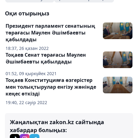
Оқи отырыңыз
Президент парламент сенатының
төрағасы Мәулен Әшімбаевты
қабылдады
18:37, 26 қазан 2022
Тоқаев Сенат төрағасы Мәулен
Әшімбаевты қабылдады
01:52, 09 қыркүйек 2021
Тоқаев Конституцияға өзгерістер
мен толықтырулар енгізу жөнінде
кеңес өткізді
19:40, 22 сәуір 2022
Жаңалықтан zakon.kz сайтында
хабардар болыңыз: