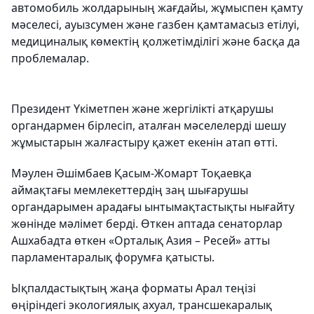
автомобиль жолдарының жағдайы, жұмыспен қамту
мәселесі, ауызсумен және газбен қамтамасыз етілуі,
медициналық көмектің қолжетімділігі және басқа да
проблемалар.
Президент Үкіметпен және жергілікті атқарушы
органдармен бірлесіп, аталған мәселелерді шешу
жұмыстарын жалғастыру қажет екенін атап өтті.
Мәулен Әшімбаев Қасым-Жомарт Тоқаевқа
аймақтағы мемлекеттердің заң шығарушы
органдарымен арадағы ынтымақтастықты нығайту
жөнінде мәлімет берді. Өткен аптада сенаторлар
Ашхабадта өткен «Орталық Азия – Ресей» атты
парламентаралық форумға қатысты.
Ықпалдастықтың жаңа форматы Арал теңізі
өңіріндегі экологиялық ахуал, трансшекаралық