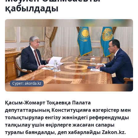
қабылдады
Сурет: akorda.kz
Қасым-Жомарт Тоқаевқа Палата
депутаттарының Конституцияға өзгерістер мен
толықтырулар енгізу жөніндегі референдумды
талқылау үшін өңірлерге жасаған сапары
туралы баяндалды, деп хабарлайды Zakon.kz.