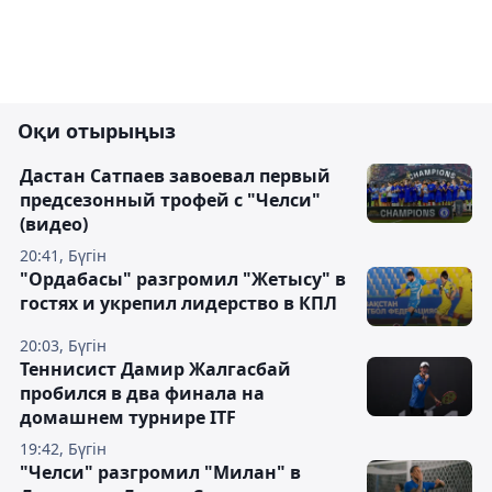
Оқи отырыңыз
Дастан Сатпаев завоевал первый
предсезонный трофей с "Челси"
(видео)
20:41, Бүгін
"Ордабасы" разгромил "Жетысу" в
гостях и укрепил лидерство в КПЛ
20:03, Бүгін
Теннисист Дамир Жалгасбай
пробился в два финала на
домашнем турнире ITF
19:42, Бүгін
"Челси" разгромил "Милан" в