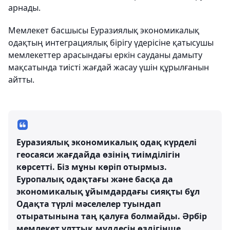
арнады.
Мемлекет басшысы Еуразиялық экономикалық
одақтың интеграциялық бірігу үдерісіне қатысушы
мемлекеттер арасындағы еркін сауданы дамыту
мақсатында тиісті жағдай жасау үшін құрылғанын
айтты.
Еуразиялық экономикалық одақ күрделі
геосаяси жағдайда өзінің тиімділігін
көрсетті. Біз мұны көріп отырмыз.
Еуропалық одақтағы және басқа да
экономикалық ұйымдардағы сияқты бұл
Одақта түрлі мәселелер туындап
отыратынына таң қалуға болмайды. Әрбір
мемлекет ұлттық мүддесін өздігінше