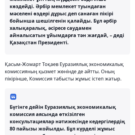
көздейді. Әрбір мемлекет туындаған
мәселені өздері дұрыс деп санаған пікірі
бойынша шешілгенін қалайды. Бұл әрбір
халықаралық, әсіресе саудамен
айналысатын ұйымдарға тән жағдай, – деді
Қазақстан Президенті.
Қасым-Жомарт Тоқаев Еуразиялық экономикалық
комиссияның қызмет жөнінде де айтты. Оның
пікірінше, Комиссия табысты жұмыс істеп жатыр.
Бүгінге дейін Еуразиялық экономикалық
комиссия аясында өткізілген
консультациялар нәтижесінде кедергілердің
80 пайызы жойылды. Бұл күрделі жұмыс