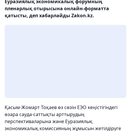
Еуразиялық экономикалық форумның
пленарлық отырысына онлайн-форматта
қатысты, деп хабарлайды Zakon.kz.
Қасым-Жомарт Тоқаев өз сөзін ЕЭО кеңістігіндегі
өзара сауда-саттықты арттырудың
перспективаларына және Еуразиялық
экономикалық комиссияның жұмысын жетілдіруге