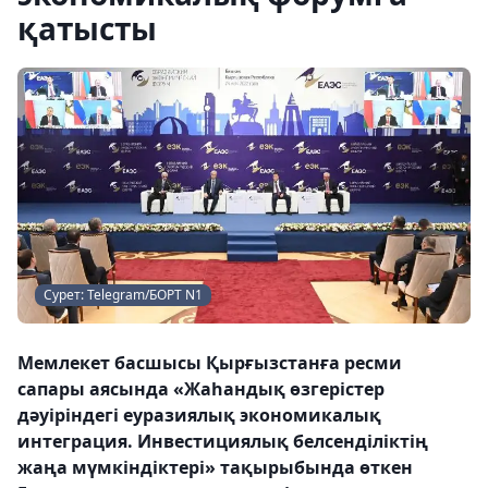
қатысты
Сурет: Telegram/БОРТ N1
Мемлекет басшысы Қырғызстанға ресми
сапары аясында «Жаһандық өзгерістер
дәуіріндегі еуразиялық экономикалық
интеграция. Инвестициялық белсенділіктің
жаңа мүмкіндіктері» тақырыбында өткен