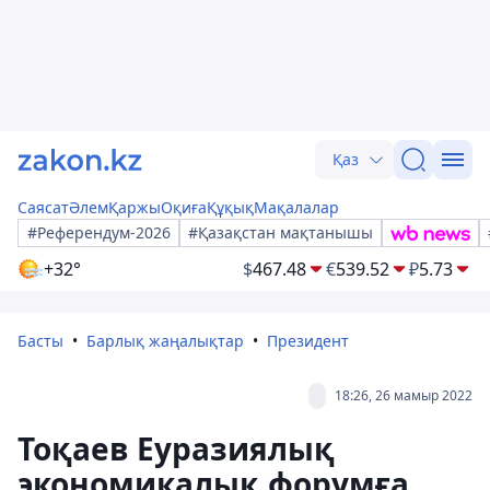
Қаз
Саясат
Әлем
Қаржы
Оқиға
Құқық
Мақалалар
#Референдум-2026
#Қазақстан мақтанышы
+32°
$
467.48
€
539.52
₽
5.73
Басты
Барлық жаңалықтар
Президент
18:26, 26 мамыр 2022
Тоқаев Еуразиялық
экономикалық форумға