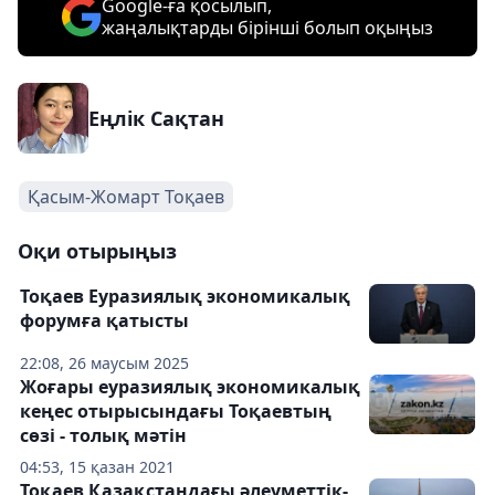
Google-ға қосылып,
жаңалықтарды бірінші болып оқыңыз
Еңлік Сақтан
Қасым-Жомарт Тоқаев
Оқи отырыңыз
Тоқаев Еуразиялық экономикалық
форумға қатысты
22:08, 26 маусым 2025
Жоғары еуразиялық экономикалық
кеңес отырысындағы Тоқаевтың
сөзі - толық мәтін
04:53, 15 қазан 2021
Тоқаев Қазақстандағы әлеуметтік-