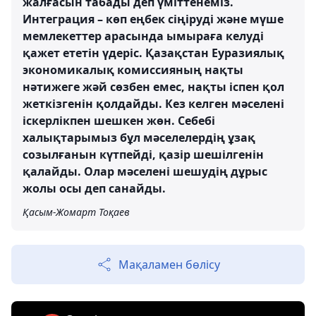
жалғасын табады деп үміттенеміз.
Интеграция – көп еңбек сіңіруді және мүше
мемлекеттер арасында ымыраға келуді
қажет ететін үдеріс. Қазақстан Еуразиялық
экономикалық комиссияның нақты
нәтижеге жәй сөзбен емес, нақты іспен қол
жеткізгенін қолдайды. Кез келген мәселені
іскерлікпен шешкен жөн. Себебі
халықтарымыз бұл мәселелердің ұзақ
созылғанын күтпейді, қазір шешілгенін
қалайды. Олар мәселені шешудің дұрыс
жолы осы деп санайды.
Қасым-Жомарт Тоқаев
Мақаламен бөлісу