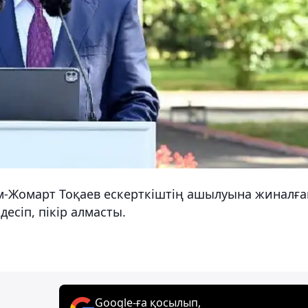
м-Жомарт Тоқаев ескерткіштің ашылуына жиналға
десіп, пікір алмасты.
Google-ға қосылып,