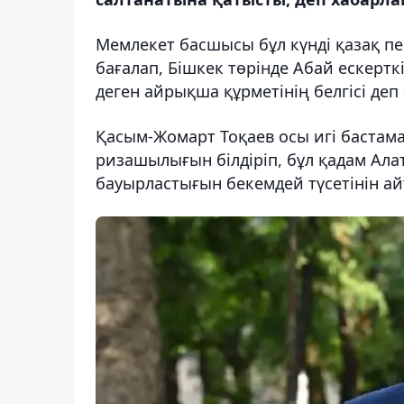
Мемлекет басшысы бұл күнді қазақ пе
бағалап, Бішкек төрінде Абай ескертк
деген айрықша құрметінің белгісі деп
Қасым-Жомарт Тоқаев осы игі бастама
ризашылығын білдіріп, бұл қадам Алат
бауырластығын бекемдей түсетінін ай