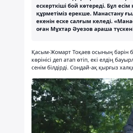
ескерткіші бой көтереді. Бұл есі
құрметіміз ерекше. Манастану ғ
екенін еске салғым келеді. «Ман
оған Мұхтар Әуезов араша түскені
Қасым-Жомарт Тоқаев осының бәрін бі
көрінісі деп атап өтіп, екі елдің б
сенім білдірді. Сондай-ақ қырғыз халқ