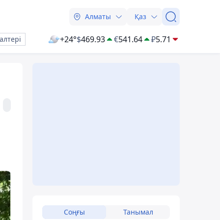
Алматы
Қаз
+24°
$
469.93
€
541.64
₽
5.71
алтері
Соңғы
Танымал