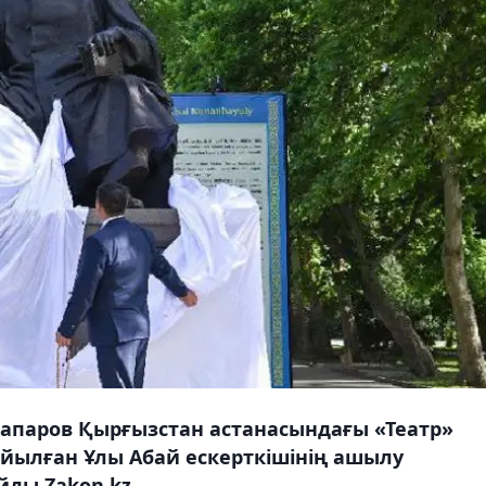
апаров Қырғызстан астанасындағы «Театр»
йылған Ұлы Абай ескерткішінің ашылу
йды Zakon.kz.