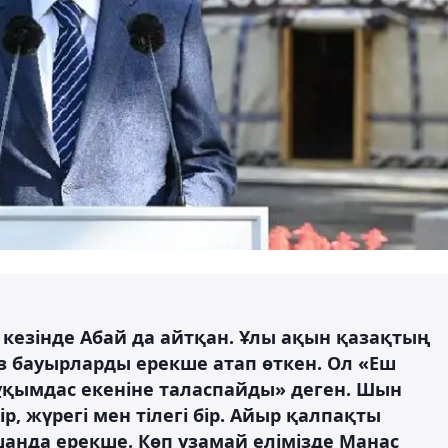
кезінде Абай да айтқан. Ұлы ақын қазақтың
з бауырларды ерекше атап өткен. Ол «Еш
тұқымдас екеніне таласпайды» деген. Шын
бір, жүрегі мен тілегі бір. Айыр қалпақты
анда ерекше. Көп ұзамай елімізде Манас