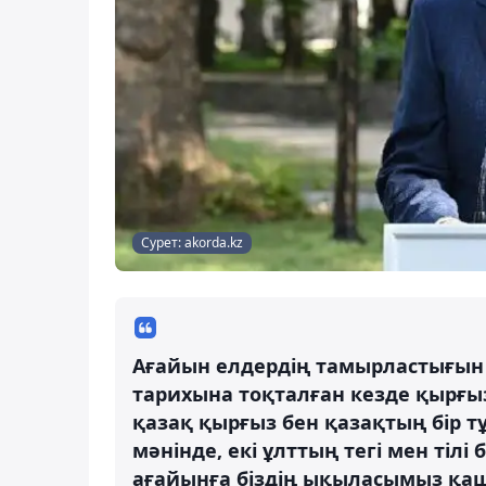
Сурет: akorda.kz
Ағайын елдердің тамырластығын 
тарихына тоқталған кезде қырғы
қазақ қырғыз бен қазақтың бір 
мәнінде, екі ұлттың тегі мен тілі 
ағайынға біздің ықыласымыз қаш