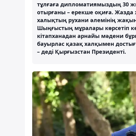
тұлғаға дипломатиямыздың 30 ж
отырғаны – ерекше оқиға. Жазда 
халықтың рухани әлемінің жақы
Шыңғыстың мұралары көрсетіп ке
кітапханадан арнайы мәдени бұры
бауырлас қазақ халқымен достығ
– деді Қырғызстан Президенті.