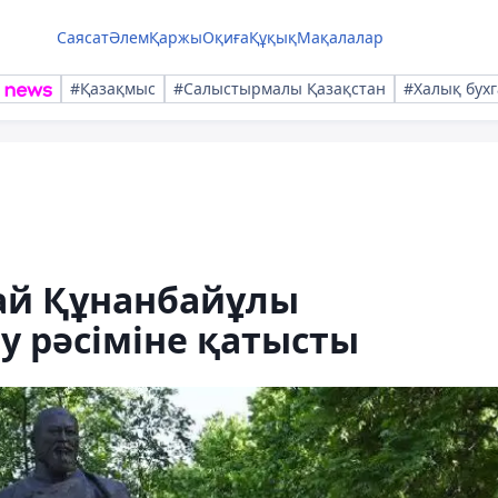
Саясат
Әлем
Қаржы
Оқиға
Құқық
Мақалалар
#Қазақмыс
#Салыстырмалы Қазақстан
#Халық бухг
бай Құнанбайұлы
у рәсіміне қатысты