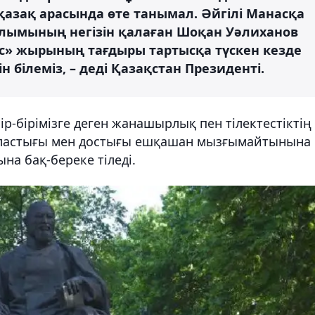
м қазақ арасында өте танымал. Әйгілі Манасқа
ылымының негізін қалаған Шоқан Уәлиханов
ас» жырының тағдыры тартысқа түскен кезде
н білеміз, – деді Қазақстан Президенті.
р-бірімізге деген жанашырлық пен тілектестіктің
ауырластығы мен достығы ешқашан мызғымайтынына
ына бақ-береке тіледі.