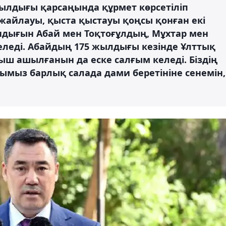
ылдығы қарсаңында құрмет көрсетіліп
жайлауы, қыста қыстауы қоңсы қонған екі
ндығын Абай мен Тоқтоғұлдың, Мұхтар мен
леді. Абайдың 175 жылдығы кезінде Ұлттық
ш ашылғанын да еске салғым келеді. Біздің
ымыз барлық салада дами беретініне сенемін,