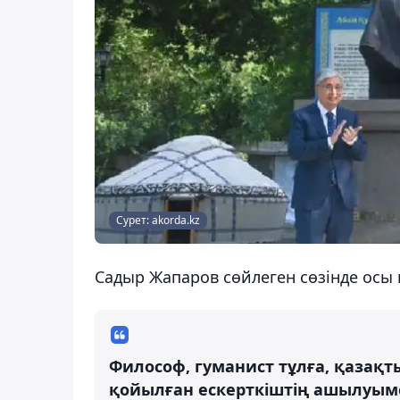
Сурет: akorda.kz
Садыр Жапаров сөйлеген сөзінде осы к
Философ, гуманист тұлға, қазақ
қойылған ескерткіштің ашылуым