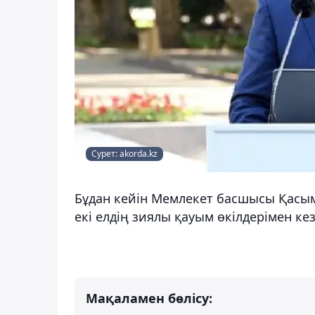
Сурет: akorda.kz
Бұдан кейін Мемлекет басшысы Қасы
екі елдің зиялы қауым өкілдерімен кез
Мақаламен бөлісу: