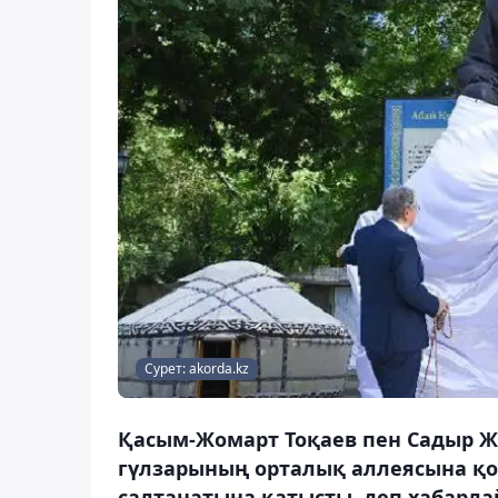
Сурет: akorda.kz
Қасым-Жомарт Тоқаев пен Садыр Ж
гүлзарының орталық аллеясына қо
салтанатына қатысты, деп хабарла