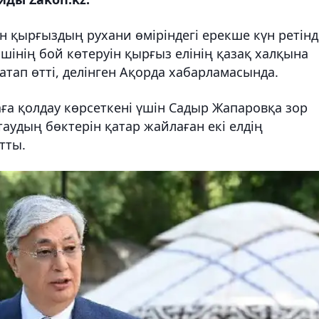
н қырғыздың рухани өміріндегі ерекше күн ретінд
ішінің бой көтеруін қырғыз елінің қазақ халқына
 атап өтті, делінген Ақорда хабарламасында.
ға қолдау көрсеткені үшін Садыр Жапаровқа зор
аудың бөктерін қатар жайлаған екі елдің
тты.