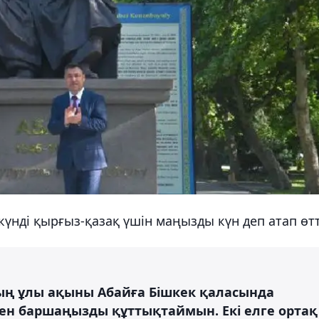
үнді қырғыз-қазақ үшін маңызды күн деп атап өтт
тың ұлы ақыны Абайға Бішкек қаласында
ен баршаңызды құттықтаймын. Екі елге ортақ