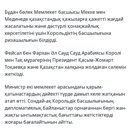
Бұдан бөлек Мемлекет басшысы Мекке мен
Мединеде қазақстандық қажыларға қажетті жағдай
жасалатыны және дәстүрлі қонақжайлық
көрсетілетіні үшін Корольдіктің басшылығына
ризашылығын білдірді.
Фейсал бен Фархан Әл Сауд Сауд Арабиясы Королі
мен Тақ мұрагерінің Президент Қасым-Жомарт
Тоқаевқа және Қазақстан халқына жолдаған сәлемін
жеткізді.
Министр екі мемлекет арасындағы қарым-
қатынастардың дәйекті түрде дамып келе жатқанын
атап өтті. Сондай-ақ Корольдік басшылығының
дипломатиялық байланыстар орнағаннан бергі жан-
жақты ынтымақтастық бағыттағы жетістіктерді
жоғары бағалайтынын айтты.