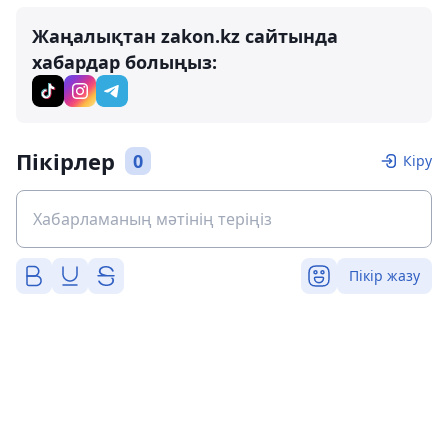
Жаңалықтан zakon.kz сайтында
хабардар болыңыз:
Пікірлер
0
Кіру
Пікір жазу