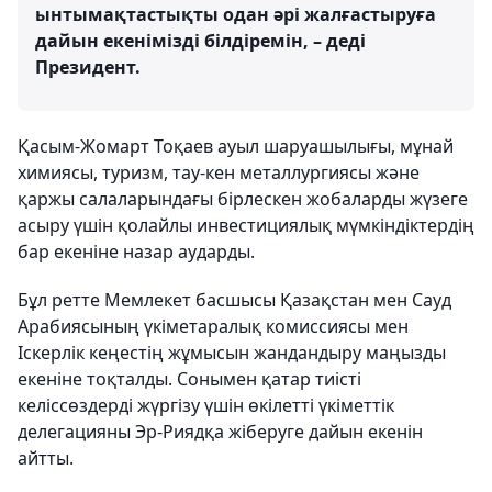
ынтымақтастықты одан әрі жалғастыруға
дайын екенімізді білдіремін, – деді
Президент.
Қасым-Жомарт Тоқаев ауыл шаруашылығы, мұнай
химиясы, туризм, тау-кен металлургиясы және
қаржы салаларындағы бірлескен жобаларды жүзеге
асыру үшін қолайлы инвестициялық мүмкіндіктердің
бар екеніне назар аударды.
Бұл ретте Мемлекет басшысы Қазақстан мен Сауд
Арабиясының үкіметаралық комиссиясы мен
Іскерлік кеңестің жұмысын жандандыру маңызды
екеніне тоқталды. Сонымен қатар тиісті
келіссөздерді жүргізу үшін өкілетті үкіметтік
делегацияны Эр-Риядқа жіберуге дайын екенін
айтты.