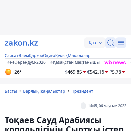
Қаз
Саясат
Әлем
Қаржы
Оқиға
Құқық
Мақалалар
#Референдум-2026
#Қазақстан мақтанышы
+26°
$
469.85
€
542.16
₽
5.78
Басты
Барлық жаңалықтар
Президент
14:45, 06 маусым 2022
Тоқаев Сауд Арабиясы
корольдігінің Сыртқы істер