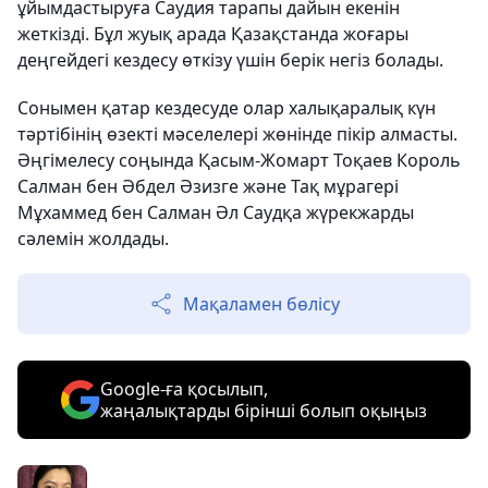
ұйымдастыруға Саудия тарапы дайын екенін
жеткізді. Бұл жуық арада Қазақстанда жоғары
деңгейдегі кездесу өткізу үшін берік негіз болады.
Сонымен қатар кездесуде олар халықаралық күн
тәртібінің өзекті мәселелері жөнінде пікір алмасты.
Әңгімелесу соңында Қасым-Жомарт Тоқаев Король
Салман бен Әбдел Әзизге және Тақ мұрагері
Мұхаммед бен Салман Әл Саудқа жүрекжарды
сәлемін жолдады.
Мақаламен бөлісу
Google-ға қосылып,
жаңалықтарды бірінші болып оқыңыз