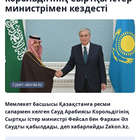
министрімен кездесті
Сурет: akorda.kz
Мемлекет басшысы Қазақстанға ресми
сапармен келген Сауд Арабиясы Корольдігінің
Сыртқы істер министрі Фейсал бен Фархан Әл
Саудты қабылдады, деп хабарлайды Zakon.kz.