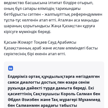
ведомство басшысына ілтипат білдіре отырып,
оның бұл сапары еліміздің тарихындағы
бетбұрысты сәтпен – жалпыұлттық референдуммен
тұспа-тұс келгенін атап өтті. Аталған аса маңызды
шараның қорытындысы Жаңа Қазақстан құруға
кірісуге мүмкіндік береді.
Қасым-Жомарт Тоқаев Сауд Арабиясы
Қазақстанның араб және ислам әлеміндегі басты
серіктесінің бірі екенін атап өтті.
Елдеріміз ортақ құндылықтарға негізделген
саяси диалогты достық пен өзара сенім
рухында дәйекті түрде дамыта береді. Екі
қасиеттінің Сақтаушысы Король Салман бен
Әбдел Әзизбен және Тақ мұрагері Мұхаммед
бен Салманмен арадағы табысты