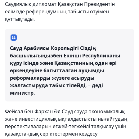
Саудиялық дипломат Қазақстан Президентін
елімізде референдумның табысты өтуімен
құттықтады.
Сауд Арабиясы Корольдігі Сіздің
басшылығыңызбен Екінші Республиканы
құру ісінде және Қазақстанның одан әрі
өркендеуіне бағытталған ауқымды
реформаларды жүзеге асыруды
жалғастыруда табыс тілейді, – деді
министр.
Фейсал бен Фархан Әл Сауд сауда-экономикалық
және инвестициялық ықпалдастықты нығайтудың
перспективаларын егжей-тегжейлі талқылау үшін
қазақстандық серіктестермен кездесу