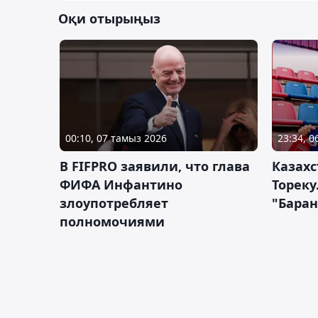
Оқи отырыңыз
00:10, 07 тамыз 2026
23:34, 
В FIFPRO заявили, что глава
Казах
ФИФА Инфантино
Тореку
злоупотребляет
"Бара
полномочиями