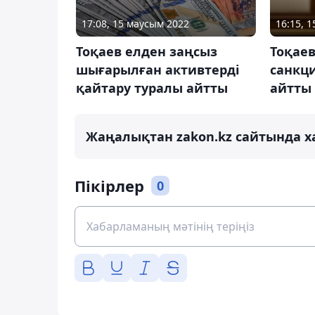
17:08, 15 маусым 2022
16:15, 
Тоқаев елден заңсыз
Тоқаев
шығарылған активтерді
санкц
қайтару туралы айтты
айтты
Жаңалықтан zakon.kz сайтында х
Пікірлер
0