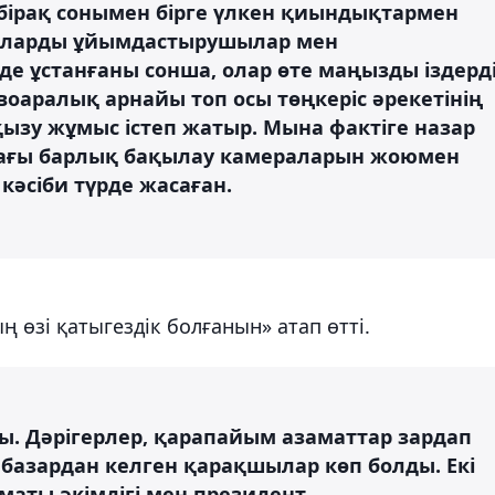
, бірақ сонымен бірге үлкен қиындықтармен
араларды ұйымдастырушылар мен
рде ұстанғаны сонша, олар өте маңызды іздерд
оаралық арнайы топ осы төңкеріс әрекетінің
ызу жұмыс істеп жатыр. Мына фактіге назар
дағы барлық бақылау камераларын жоюмен
кәсіби түрде жасаған.
 өзі қатыгездік болғанын» атап өтті.
ы. Дәрігерлер, қарапайым азаматтар зардап
 базардан келген қарақшылар көп болды. Екі
лматы әкімдігі мен президент