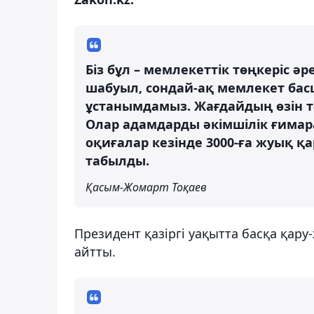
Біз бұл – мемлекеттік төңкеріс ә
шабуыл, сондай-ақ мемлекет басш
ұстанымдамыз. Жағдайдың өзін 
Олар адамдарды әкімшілік ғимара
оқиғалар кезінде 3000-ға жуық қар
табылды.
Қасым-Жомарт Тоқаев
Президент қазіргі уақытта басқа қар
айтты.