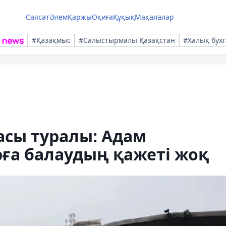
Саясат
Әлем
Қаржы
Оқиға
Құқық
Мақалалар
#Қазақмыс
#Салыстырмалы Қазақстан
#Халық бухг
асы туралы: Адам
рға балаудың қажеті жоқ