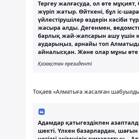
Тергеу жалғасуда, ол өте мұқият
жүріп жатыр. Өйткені, бұл іс-ш
үйлестірушілер өздерін кәсіби тү
жасыра алды. Дегенмен, ведомств
барлық жай-жапсарын ашу үшін қ
аударыңыз, арнайы топ Алматы
айналысқан. Және олар мұны өте 
Қазақстан президенті
Тоқаев «Алматыға жасалған шабуылдың
Адамдар қатыгездікпен азапталд
шекті. Үлкен базарлардан, шағын
негізгі әкімшілік ғимараттың – А