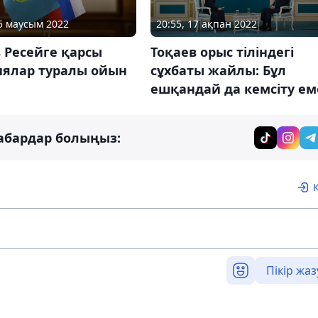
15 маусым 2022
20:55, 17 ақпан 2022
 Ресейге қарсы
Тоқаев орыс тіліндегі
иялар туралы ойын
сұхбаты жайлы: Бұл
ешқандай да кемсіту ем
абардар болыңыз:
Пікір жаз