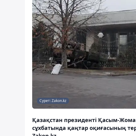
Сурет: Zakon.kz
Қазақстан президенті Қасым-Жомар
сұхбатында қаңтар оқиғасының те
Zakon.kz.