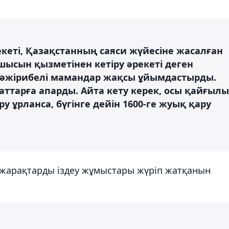
рекеті, Қазақстанның саяси жүйесіне жасалған
ысын қызметінен кетіру әрекеті деген
тәжірибелі мамандар жақсы ұйымдастырды.
ттарға апарды. Айта кету керек, осы қайғылы
у ұрланса, бүгінге дейін 1600-ге жуық қару
у-жарақтарды іздеу жұмыстары жүріп жатқанын