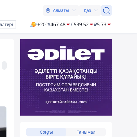
Алматы
Қаз
+20°
$
467.48
€
539.52
₽
5.73
алтері
Соңғы
Танымал