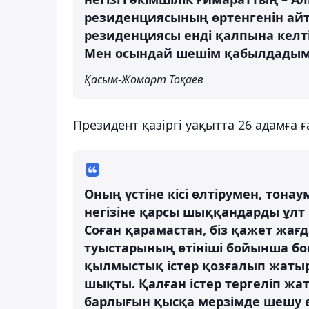
резиденциясының өртенгенін айт
резиденциясы енді қалпына келті
Мен осындай шешім қабылдадым
Қасым-Жомарт Тоқаев
Президент қазіргі уақытта 26 адамға 
Оның үстіне кісі өлтірумен, тон
негізіне қарсы шыққандарды ұл
Соған қарамастан, біз қажет жағ
туыстарының өтініші бойынша бо
қылмыстық істер қозғалып жатыр.
шықты. Қалған істер тергеліп жа
барлығын қысқа мерзімде шешу өт