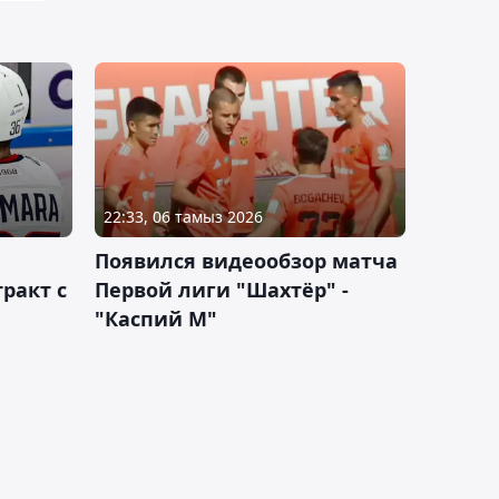
22:33, 06 тамыз 2026
Появился видеообзор матча
ракт с
Первой лиги "Шахтёр" -
"Каспий М"