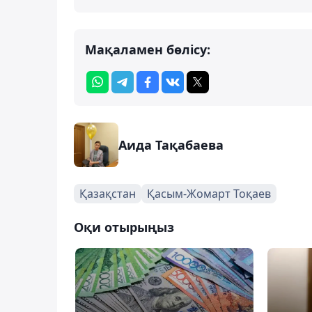
Мақаламен бөлісу:
Аида Тақабаева
Қазақстан
Қасым-Жомарт Тоқаев
Оқи отырыңыз