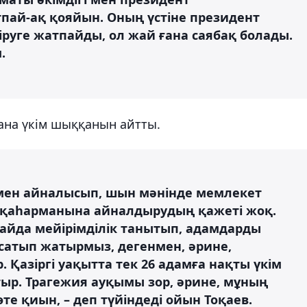
пай-ақ қояйын. Оның үстіне президент
руге жатпайды, ол жай ғана саябақ болады.
.
ғана үкім шыққанын айтты.
аумен айналысып, шын мәнінде мемлекет
т қаһарманына айналдырудың қажеті жоқ.
дайда мейірімділік танытып, адамдарды
сатып жатырмыз, дегенмен, әрине,
 Қазіргі уақытта тек 26 адамға нақты үкім
тыр. Трагежия ауқымы зор, әрине, мұның
е қиын, – деп түйіндеді ойын Тоқаев.