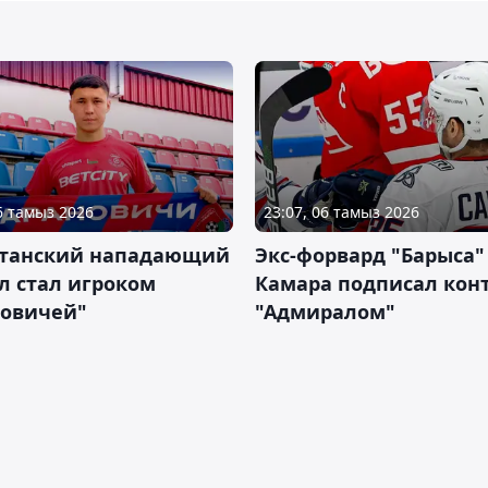
06 тамыз 2026
23:07, 06 тамыз 2026
станский нападающий
Экс-форвард "Барыса"
л стал игроком
Камара подписал конт
новичей"
"Адмиралом"