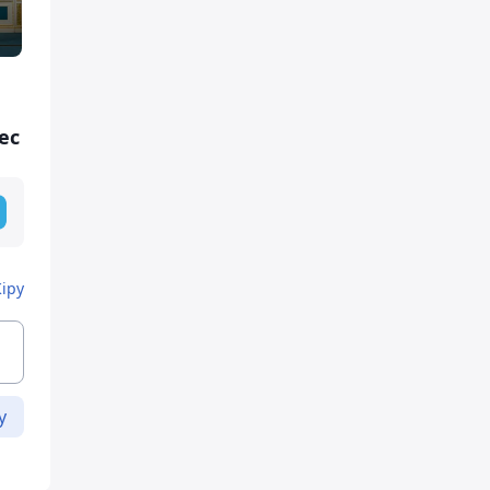
ес
Кіру
у