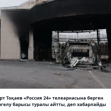
т Тоқаев «Россия 24» телеарнасына берген
ргелу барысы туралы айтты, деп хабарлайды