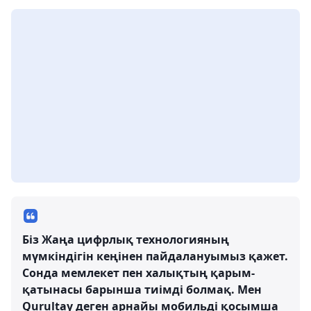
Біз Жаңа цифрлық технологияның
мүмкіндігін кеңінен пайдалануымыз қажет.
Сонда мемлекет пен халықтың қарым-
қатынасы барынша тиімді болмақ. Мен
Qurultay деген арнайы мобильді қосымша