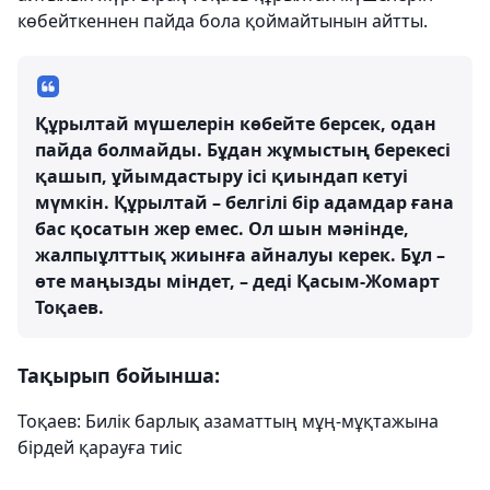
көбейткеннен пайда бола қоймайтынын айтты.
Құрылтай мүшелерін көбейте берсек, одан
пайда болмайды. Бұдан жұмыстың берекесі
қашып, ұйымдастыру ісі қиындап кетуі
мүмкін. Құрылтай – белгілі бір адамдар ғана
бас қосатын жер емес. Ол шын мәнінде,
жалпыұлттық жиынға айналуы керек. Бұл –
өте маңызды міндет, – деді Қасым-Жомарт
Тоқаев.
Тақырып бойынша:
Тоқаев: Билік барлық азаматтың мұң-мұқтажына
бірдей қарауға тиіс