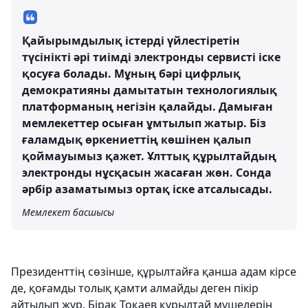
Қайырымдылық істерді үйлестіретін
түсінікті әрі тиімді электронды сервисті іске
қосуға болады. Мұның бәрі цифрлық
демократияны дамытатын технологиялық
платформаның негізін қалайды. Дамыған
мемлекеттер осыған ұмтылып жатыр. Біз
ғаламдық өркениеттің көшінен қалып
қоймауымыз қажет. Ұлттық құрылтайдың
электронды нұсқасын жасаған жөн. Сонда
әрбір азаматымыз ортақ іске атсалысады.
Мемлекет басшысы
Президенттің сөзінше, құрылтайға қанша адам кірсе
де, қоғамды толық қамти алмайды деген пікір
айтылып жүр. Бірақ Тоқаев құрылтай мүшелерін