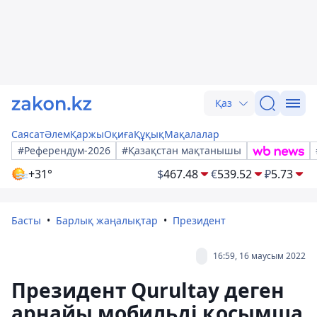
Қаз
Саясат
Әлем
Қаржы
Оқиға
Құқық
Мақалалар
#Референдум-2026
#Қазақстан мақтанышы
+31°
$
467.48
€
539.52
₽
5.73
Басты
Барлық жаңалықтар
Президент
16:59, 16 маусым 2022
Президент Qurultay деген
арнайы мобильді қосымша