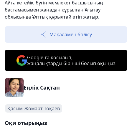
Айта кетейік, бүгін мемлекет басшысының
бастамасымен жаңадан құрылған Ұлытау
облысында Ұлттық құрылтай өтіп жатыр.
Мақаламен бөлісу
Google-ға қосылып,
жаңалықтарды бірінші болып оқыңыз
Еңлік Сақтан
Қасым-Жомарт Тоқаев
Оқи отырыңыз