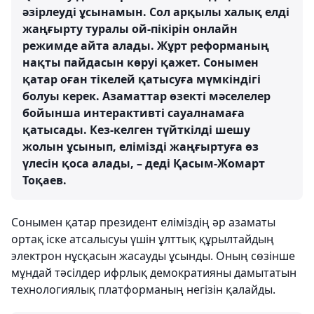
әзірлеуді ұсынамын. Сол арқылы халық елді
жаңғырту туралы ой-пікірін онлайн
режимде айта алады. Жұрт реформаның
нақты пайдасын көруі қажет. Сонымен
қатар оған тікелей қатысуға мүмкіндігі
болуы керек. Азаматтар өзекті мәселелер
бойынша интерактивті сауалнамаға
қатысады. Кез-келген түйткілді шешу
жолын ұсынып, елімізді жаңғыртуға өз
үлесін қоса алады, – деді Қасым-Жомарт
Тоқаев.
Сонымен қатар президент еліміздің әр азаматы
ортақ іске атсалысуы үшін ұлттық құрылтайдың
электрон нұсқасын жасауды ұсынды. Оның сөзінше
мұндай тәсілдер ифрлық демократияны дамытатын
технологиялық платформаның негізін қалайды.