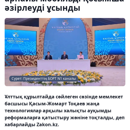
әзірлеуді ұсынды
Сурет: Президенттің БОРТ N1 каналы
Ұлттық құрылтайда сөйлеген сөзінде мемлекет
басшысы Қасым-Жомарт Тоқаев жаңа
технологиялар арқылы халықты ауқымды
реформаларға қатыстыру жөніне тоқталды, деп
хабарлайды Zakon.kz.