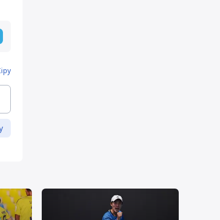
Кіру
у