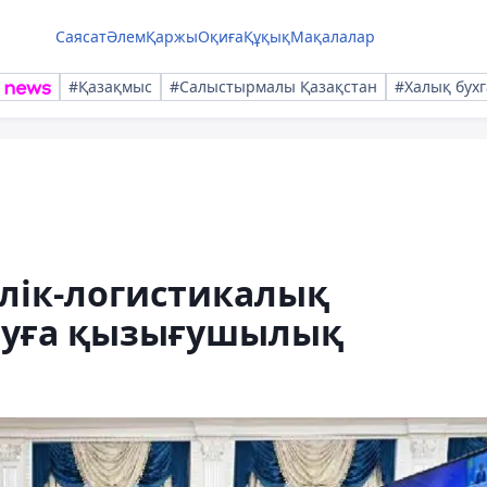
Саясат
Әлем
Қаржы
Оқиға
Құқық
Мақалалар
#Қазақмыс
#Салыстырмалы Қазақстан
#Халық бухг
лік-логистикалық
туға қызығушылық