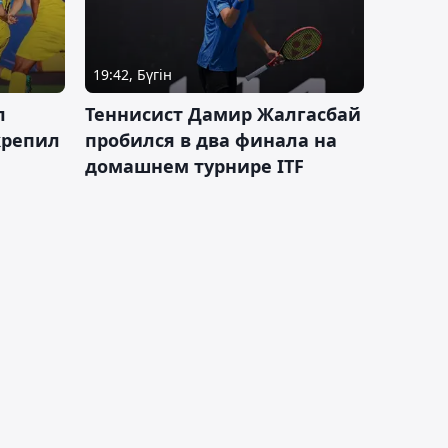
19:42, Бүгін
л
Теннисист Дамир Жалгасбай
крепил
пробился в два финала на
домашнем турнире ITF