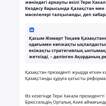
жөніндегі арнаулы өкілі Тери Хака
Кездесу барысында Қазақстан мен Е
мәселелері талқыланды, деп хабар
Қасым-Жомарт Тоқаев Қазақстанны
одағымен көпжақты ықпалдастық
екіжақты стратегиялық ынтымақт
жеткізді, – делінген Ақорданың р
Қазақстан президенті жуырда өткен к
Қазақстанды құруға қатысты реформа
Өз кезегінде Тери Хакала президентті
Брюссельдің Орталық Азия аймағындағ