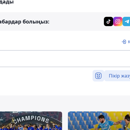
дады
абардар болыңыз:
Пікір жаз