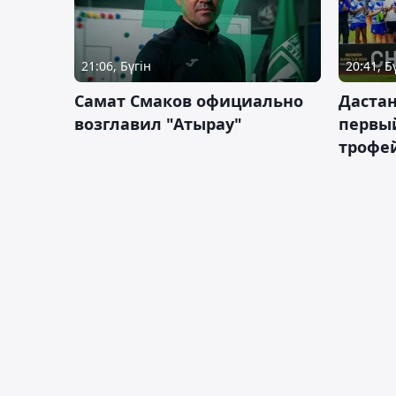
21:06, Бүгін
20:41, Б
Самат Смаков официально
Дастан
возглавил "Атырау"
первы
трофей