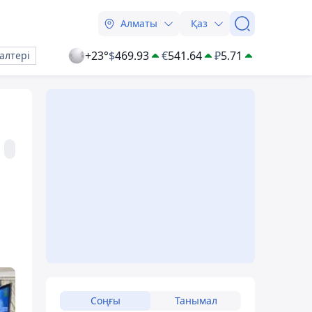
Алматы
Қаз
+23°
$
469.93
€
541.64
₽
5.71
алтері
Соңғы
Танымал