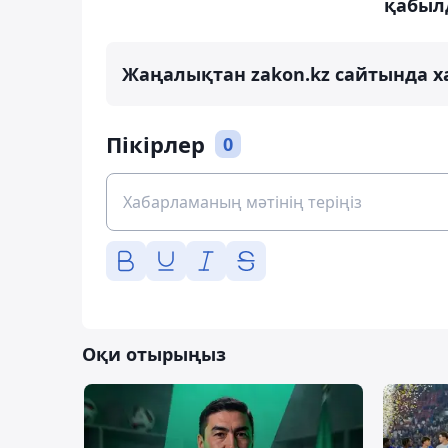
қабыл
Жаңалықтан zakon.kz сайтында х
Пікірлер
0
Оқи отырыңыз