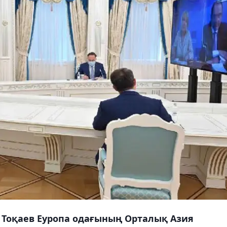
Тоқаев Еуропа одағының Орталық Азия