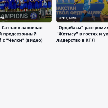
үгін
20:03, Бүгін
 Сатпаев завоевал
"Ордабасы" разгроми
й предсезонный
"Жетысу" в гостях и у
 с "Челси" (видео)
лидерство в КПЛ