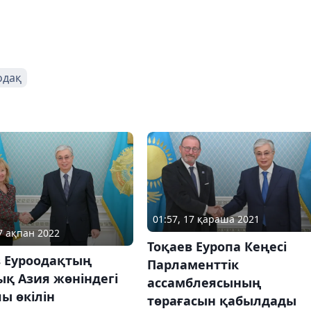
одақ
01:57, 17 қараша 2021
07 ақпан 2022
Тоқаев Еуропа Кеңесі
в Еуроодақтың
Парламенттік
қ Азия жөніндегі
ассамблеясының
ы өкілін
төрағасын қабылдады