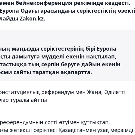
ламен бейнеконференция режімінде кездесті.
уропа Одағы арасындағы серіктестіктің өзект
лайды Zakon.kz.
ң маңызды серіктестерінің бірі Еуропа
ты дамытуға мүдделі екенін нақтылап,
астыққа тың серпін беруге дайын екенін
есми сайты таратқан ақапартта.
онституциялық референдум мен Жаңа, Әділетті
лар туралы айтты
 референдумның сәтті өтуімен құттықтап,
ы жетекші серіктесі Қазақстанмен ұзақ мерзімді