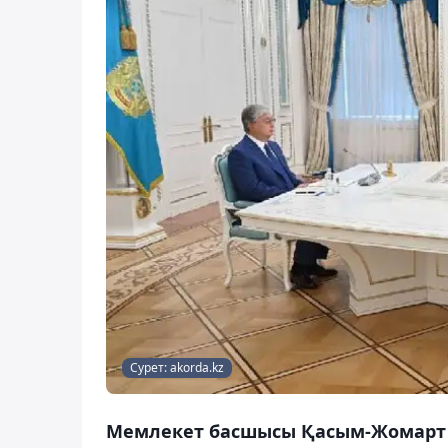
Сурет: akorda.kz
Мемлекет басшысы Қасым-Жомарт 