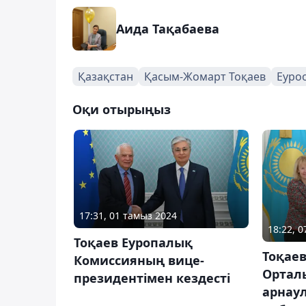
Аида Тақабаева
Қазақстан
Қасым-Жомарт Тоқаев
Еуро
Оқи отырыңыз
17:31, 01 тамыз 2024
18:22, 
Тоқаев Еуропалық
Тоқае
Комиссияның вице-
Орталы
президентімен кездесті
арнаул