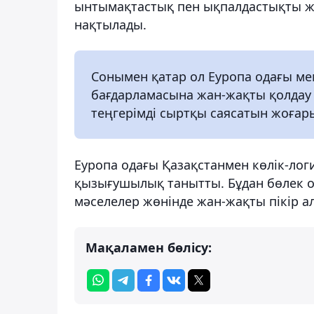
ынтымақтастық пен ықпалдастықты жа
нақтылады.
Сонымен қатар ол Еуропа одағы м
бағдарламасына жан-жақты қолдау 
теңгерімді сыртқы саясатын жоғар
Еуропа одағы Қазақстанмен көлік-ло
қызығушылық танытты. Бұдан бөлек ол
мәселелер жөнінде жан-жақты пікір а
Мақаламен бөлісу: