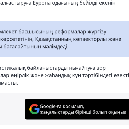
лғастыруға Еуропа одағының бейілді екенін
емлекет басшысының реформалар жүргізу
көрсететінін, Қазақстанның көпвекторлы және
ы бағалайтынын мәлімдеді.
гистикалық байланыстарды нығайтуға зор
ар өңірлік және жаһандық күн тәртібіндегі өзект
лмасты.
Google-ға қосылып,
жаңалықтарды бірінші болып оқыңыз