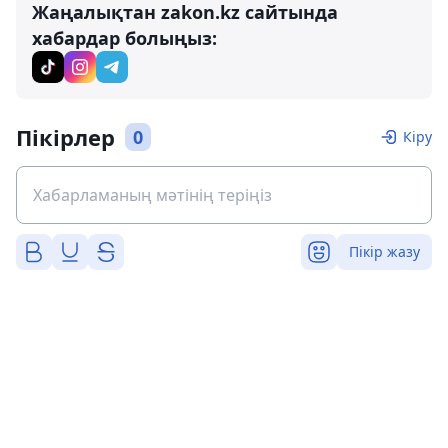
Жаңалықтан zakon.kz сайтында
хабардар болыңыз:
Пікірлер
0
Кіру
Пікір жазу