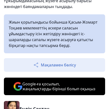
тұжырымдамасының жүзеге асырылу барысы
жөніндегі баяндамаларын тыңдады.
Жиын қорытындысы бойынша Қасым-Жомарт
Тоқаев мемлекеттің әскери саласын
ұйымдастыру ісін жетілдіру жөніндегі іс-
шараларды сапалы жүзеге асыруға қатысты
бірқатар нақты тапсырма берді.
Мақаламен бөлісу
Google-ға қосылып,
жаңалықтарды бірінші болып оқыңыз
Еңлік Сақтан