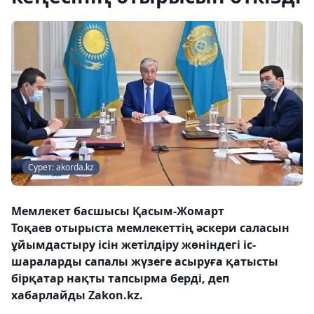
Сурет: akorda.kz
Мемлекет басшысы Қасым-Жомарт
Тоқаев отырыста мемлекеттің әскери саласын
ұйымдастыру ісін жетілдіру жөніндегі іс-
шараларды сапалы жүзеге асыруға қатысты
бірқатар нақты тапсырма берді, деп
хабарлайды Zakon.kz.