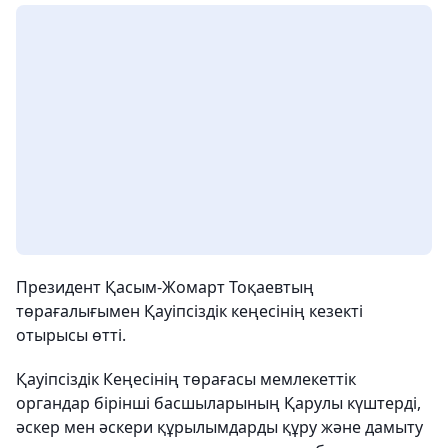
Президент Қасым-Жомарт Тоқаевтың
төрағалығымен Қауіпсіздік кеңесінің кезекті
отырысы өтті.
Қауіпсіздік Кеңесінің төрағасы мемлекеттік
органдар бірінші басшыларының Қарулы күштерді,
әскер мен әскери құрылымдарды құру және дамыту