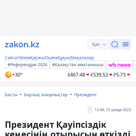
Қаз
Саясат
Әлем
Қаржы
Оқиға
Құқық
Мақалалар
#Референдум-2026
#Қазақстан мақтанышы
+30°
$
467.48
€
539.52
₽
5.73
Басты
Барлық жаңалықтар
Президент
12:48, 15 шілде 2022
Президент Қауіпсіздік
кеңесінің отырысын өткізді