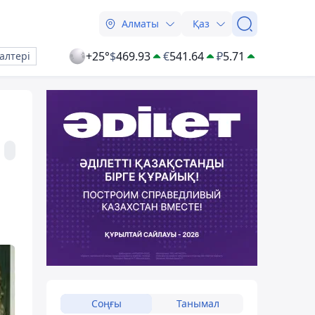
Алматы
Қаз
+25°
$
469.93
€
541.64
₽
5.71
алтері
Соңғы
Танымал