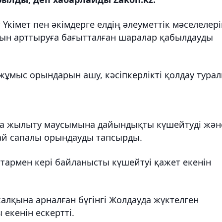
кімет пен әкімдерге елдің әлеуметтік мәселелері
тын арттыруға бағытталған шаралар қабылдауды
 жұмыс орындарын ашу, кәсіпкерлікті қолдау тура
а жылыту маусымына дайындықты күшейтуді жән
 сай сапалы орындауды тапсырды.
тармен кері байланысты күшейтуі қажет екенін
алқына арналған бүгінгі Жолдауда жүктелген
 екенін ескертті.