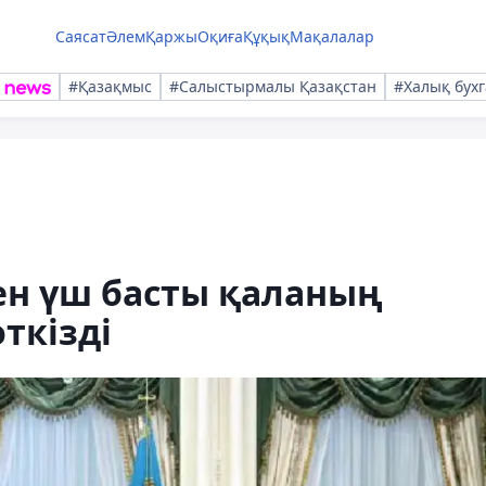
Саясат
Әлем
Қаржы
Оқиға
Құқық
Мақалалар
#Қазақмыс
#Салыстырмалы Қазақстан
#Халық бухг
мен үш басты қаланың
ткізді