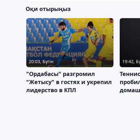
Оқи отырыңыз
20:03, Бүгін
19:42, Б
"Ордабасы" разгромил
Тенни
"Жетысу" в гостях и укрепил
пробил
лидерство в КПЛ
домаш