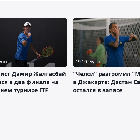
үгін
19:10, Бүгін
сист Дамир Жалгасбай
"Челси" разгромил "
ся в два финала на
в Джакарте: Дастан С
нем турнире ITF
остался в запасе