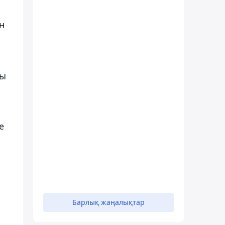
н
лы
е
Барлық жаңалықтар