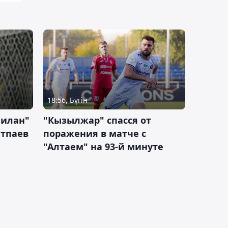
18:56, Бүгін
Милан"
"Кызылжар" спасся от
атпаев
поражения в матче с
"Алтаем" на 93-й минуте