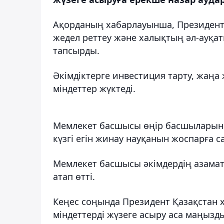
Ақорданың хабарлауынша, Президент Ү
жедел реттеу және халықтың әл-ауқа
тапсырды.
Әкімдіктерге инвестиция тарту, жаңа
міндеттер жүктеді.
Мемлекет басшысы өңір басшыларын
күзгі егін жинау науқанын жоспарға
Мемлекет басшысы әкімдердің азамат
атап өтті.
Кеңес соңында Президент Қазақстан х
міндеттерді жүзеге асыру аса маңызды