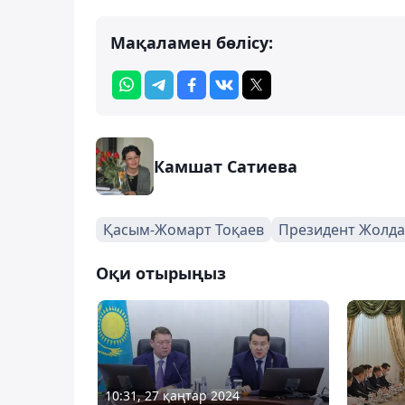
Мақаламен бөлісу:
Камшат Сатиева
Қасым-Жомарт Тоқаев
Президент Жолда
Оқи отырыңыз
10:31, 27 қаңтар 2024