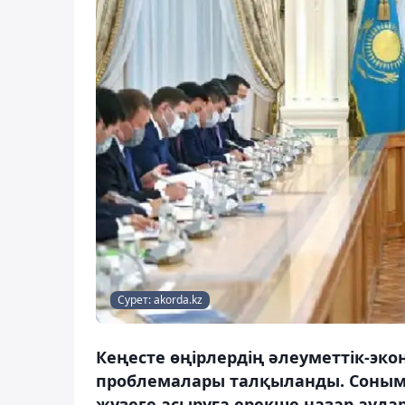
Сурет: akorda.kz
Кеңесте өңірлердің әлеуметтік-эк
проблемалары талқыланды. Соныме
жүзеге асыруға ерекше назар ауда