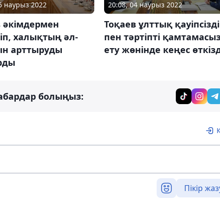
16 наурыз 2022
20:08, 04 наурыз 2022
в әкімдермен
Тоқаев ұлттық қауіпсізд
іп, халықтың әл-
пен тәртіпті қамтамасы
ын арттыруды
ету жөнінде кеңес өткізд
рды
абардар болыңыз:
Пікір жаз