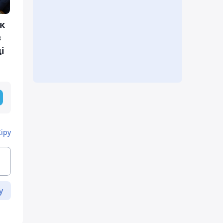
ік
з
і
Кіру
у