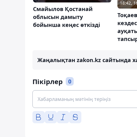
18:42, 
Смайылов Қостанай
Тоқае
облысын дамыту
кездес
бойынша кеңес өткізді
ауқат
тапсы
Жаңалықтан zakon.kz сайтында х
Пікірлер
0