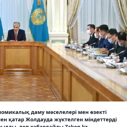
ономикалық даму мәселелері мен өзекті
н қатар Жолдауда жүктелген міндеттерді
рылды, деп хабарлайды Zakon.kz.