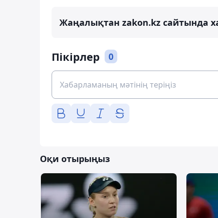
Жаңалықтан zakon.kz сайтында х
Пікірлер
0
Оқи отырыңыз