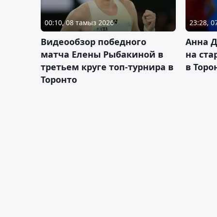
00:10, 08 тамыз 2026
23:28, 
Видеообзор победного
Анна 
матча Елены Рыбакиной в
на ста
третьем круге топ-турнира в
в Торо
Торонто