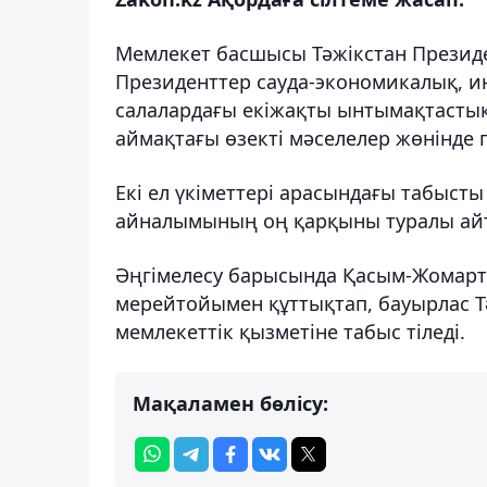
Мемлекет басшысы Тәжікстан Президе
Президенттер сауда-экономикалық, 
салалардағы екіжақты ынтымақтасты
аймақтағы өзекті мәселелер жөнінде п
Екі ел үкіметтері арасындағы табысты 
айналымының оң қарқыны туралы ай
Әңгімелесу барысында Қасым-Жомарт 
мерейтойымен құттықтап, бауырлас Т
мемлекеттік қызметіне табыс тіледі.
Мақаламен бөлісу: