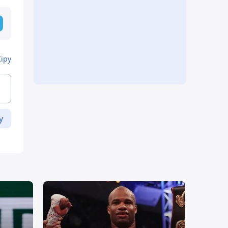
Кіру
у