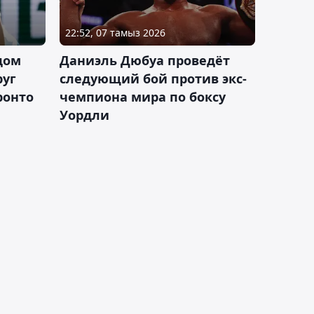
22:52, 07 тамыз 2026
дом
Даниэль Дюбуа проведёт
руг
следующий бой против экс-
ронто
чемпиона мира по боксу
Уордли