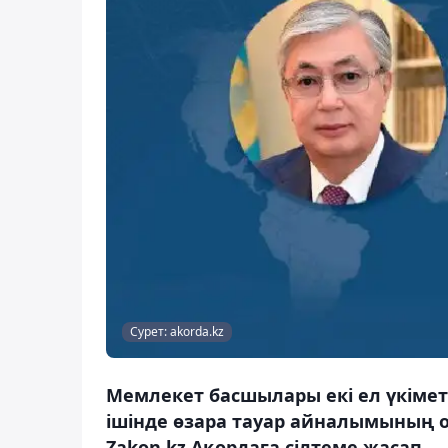
Сурет: akorda.kz
Мемлекет басшылары екі ел үкіметт
ішінде өзара тауар айналымының о
Zakon.kz Ақордаға сілтеме жасап.