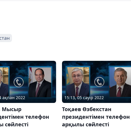
стан
24 ақпан 2022
15:13, 05 сәуір 2022
в Мысыр
Тоқаев Өзбекстан
дентімен телефон
президентімен телефон
ы сөйлесті
арқылы сөйлесті