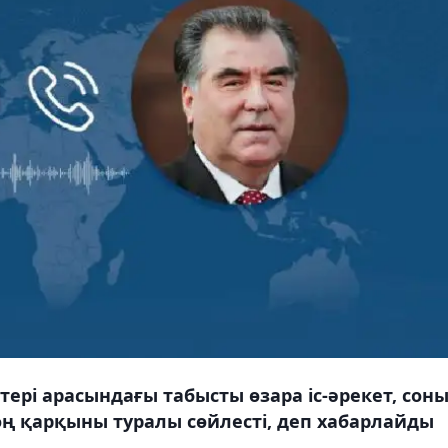
ері арасындағы табысты өзара іс-әрекет, сон
ң қарқыны туралы сөйлесті, деп хабарлайды