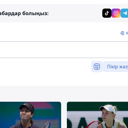
абардар болыңыз:
Пікір жаз