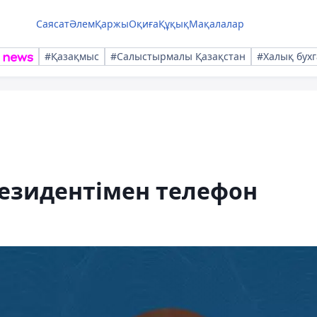
Саясат
Әлем
Қаржы
Оқиға
Құқық
Мақалалар
#Қазақмыс
#Салыстырмалы Қазақстан
#Халық бухг
резидентімен телефон