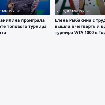
07 тамыз 2026
23:09, 07 тамыз 2026
Данилина проиграла
Елена Рыбакина с тру
рте топового турнира
вышла в четвёртый к
нто
турнира WTA 1000 в То