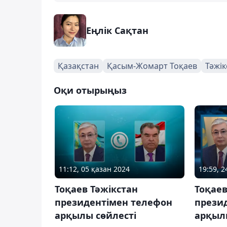
Еңлік Сақтан
Қазақстан
Қасым-Жомарт Тоқаев
Тәжік
Оқи отырыңыз
11:12, 05 қазан 2024
19:59, 
Тоқаев Тәжікстан
Тоқае
президентімен телефон
прези
арқылы сөйлесті
арқыл