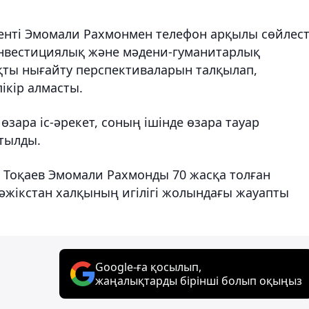
нті Эмомали Рахмонмен телефон арқылы сөйлест
инвестициялық және мәдени-гуманитарлық
қты нығайту перспективаларын талқылап,
ікір алмасты.
өзара іс-әрекет, соның ішінде өзара тауар
тылды.
Тоқаев Эмомали Рахмонды 70 жасқа толған
әжікстан халқының игілігі жолындағы жауапты
Google-ға қосылып,
жаңалықтарды бірінші болып оқыңыз