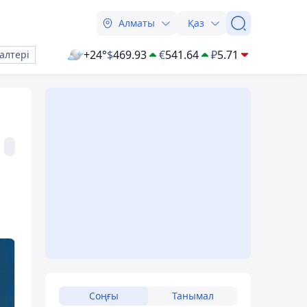
Алматы
Қаз
+24°
$
469.93
€
541.64
₽
5.71
алтері
Соңғы
Танымал