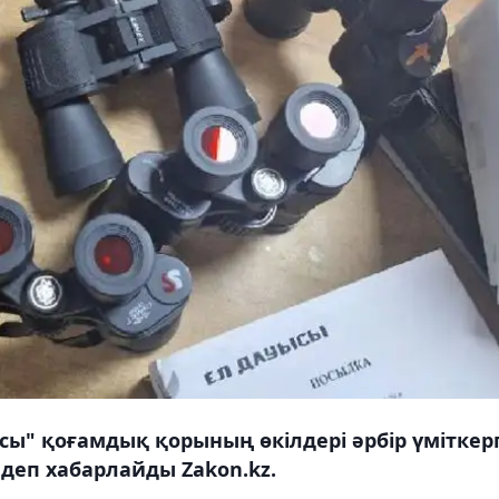
ысы" қоғамдық қорының өкілдері әрбір үміткер
 деп хабарлайды Zakon.kz.