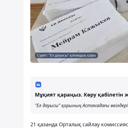
Сурет: "Ел дауысы" қоғамдық қоры
Мұқият қараңыз. Көру қабілетін жа
"Ел дауысы" қорының Астанадағы өкілдері
21 қазанда Орталық сайлау комиссияс