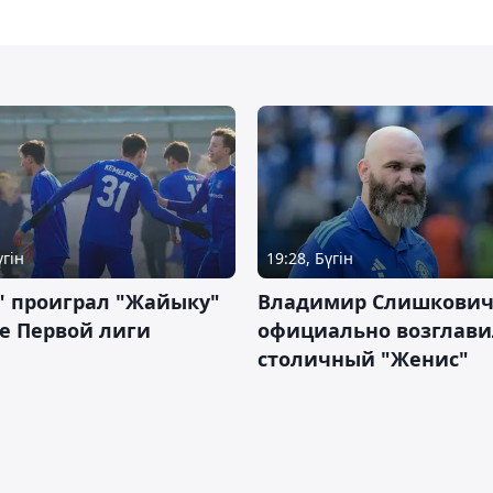
үгін
19:28, Бүгін
" проиграл "Жайыку"
Владимир Слишкови
е Первой лиги
официально возглави
столичный "Женис"