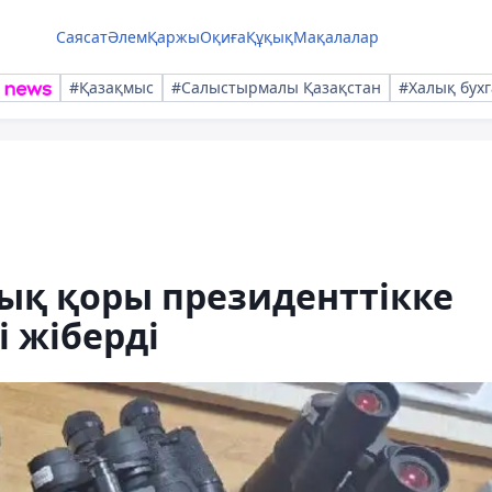
Саясат
Әлем
Қаржы
Оқиға
Құқық
Мақалалар
#Қазақмыс
#Салыстырмалы Қазақстан
#Халық бухг
ық қоры президенттікке
і жіберді