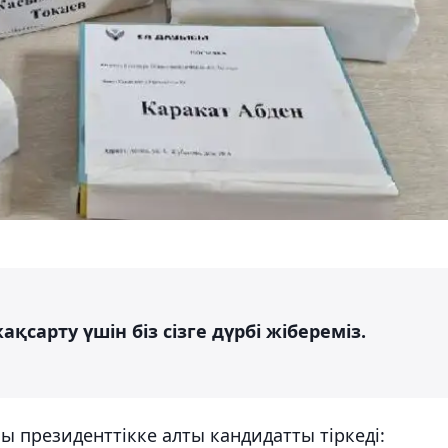
қсарту үшін біз сізге дүрбі жібереміз.
ы президенттікке алты кандидатты тіркеді: