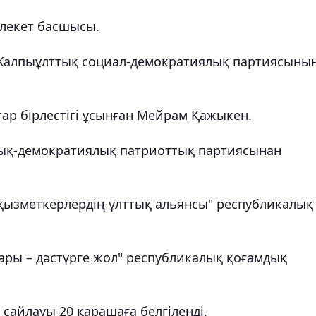
млекет басшысы.
 Жалпыұлттық социал-демократиялық партиясыны
тар бірлестігі ұсынған Мейрам Қажыкен.
тық-демократиялық патриоттық партиясынан
к қызметкерлердің ұлттық альянсы" республикалық
лары – дәстүрге жол" республикалық қоғамдық
 сайлауы 20 қарашаға белгіленді.