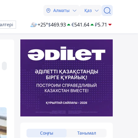
Алматы
Қаз
+25°
$
469.93
€
541.64
₽
5.71
алтері
Соңғы
Танымал