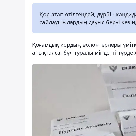
Қор атап өтілгендей, дүрбі - канд
сайлаушылардың дауыс беруі кезі
Қоғамдық қордың волонтерлеры үміт
анықталса, бұл туралы міндетті түрде