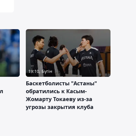
19:10, Бүгін
ч
Баскетболисты "Астаны"
л
обратились к Касым-
Жомарту Токаеву из-за
угрозы закрытия клуба