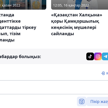
1 қазан 2022
12:05, 16 қаңтар 2022
станда
«Қазақстан Халқына»
денттікке
қоры Қамқоршылық
даттарды тіркеу
кеңесінің мүшелері
ып, тізім
сайланды
ланды
абардар болыңыз:
Пікір жаз