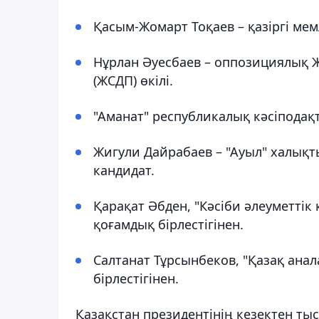
Қасым-Жомарт Тоқаев – қазіргі ме
Нұрлан Әуесбаев – оппозициялық
(ЖСДП) өкілі.
"Аманат" республикалық кәсіподақ
Жигули Дайрабаев – "Ауыл" халық
кандидат.
Қарақат Әбден, "Кәсіби әлеуметті
қоғамдық бірлестігінен.
Салтанат Тұрсынбеков, "Қазақ ана
бірлестігінен.
Қазақстан президентінің кезектен тыс