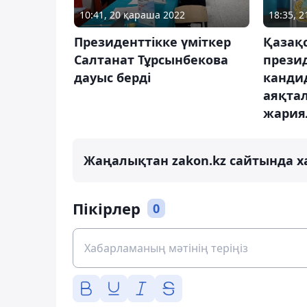
10:41, 20 қараша 2022
18:35, 2
Президенттікке үміткер
Қазақ
Салтанат Тұрсынбекова
прези
дауыс берді
канди
аяқтал
жария
Жаңалықтан zakon.kz сайтында х
Пікірлер
0