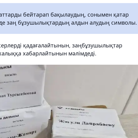
идаттарды бейтарап бақылаудың, сонымен қатар
нде заң бұзушылықтардың алдын алудың символы.
керлерді қадағалайтынын, заңбұзушылықтар
 халыққа хабарлайтынын мәлімдеді.