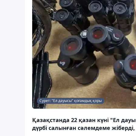
Сурет: "Ел дауысы" қоғамдық қоры
Қазақстанда 22 қазан күні "Ел дау
дүрбі салынған сәлемдеме жіберді,