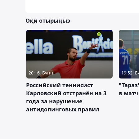
Оқи отырыңыз
20:16, Бүгін
19:52, Б
Российский теннисист
"Тараз
Карловский отстранён на 3
в матч
года за нарушение
антидопинговых правил