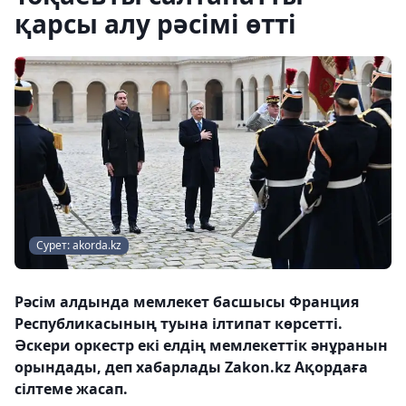
қарсы алу рәсімі өтті
Сурет: akorda.kz
Рәсім алдында мемлекет басшысы Франция
Республикасының туына ілтипат көрсетті.
Әскери оркестр екі елдің мемлекеттік әнұранын
орындады, деп хабарлады Zakon.kz Ақордаға
сілтеме жасап.