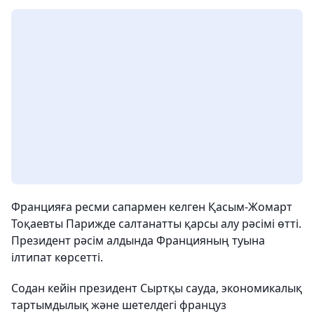
Францияға ресми сапармен келген Қасым-Жомарт
Тоқаевты Парижде салтанатты қарсы алу рәсімі өтті.
Президент рәсім алдында Францияның туына
ілтипат көрсетті.
Содан кейін президент Сыртқы сауда, экономикалық
тартымдылық және шетелдегі француз