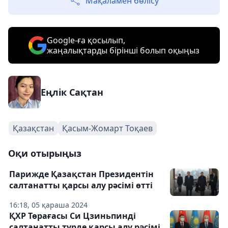
Мақаламен бөлісу
Google-ға қосылып,
жаңалықтарды бірінші болып оқыңыз
Еңлік Сақтан
Қазақстан
Қасым-Жомарт Тоқаев
Оқи отырыңыз
Парижде Қазақстан Президентін
салтанатты қарсы алу рәсімі өтті
16:18, 05 қараша 2024
ҚХР Төрағасы Си Цзиньпинді
салтанатты түрде қарсы алу рәсімі