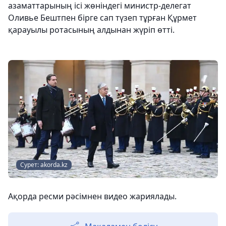
азаматтарының ісі жөніндегі министр-делегат
Оливье Бештпен бірге сап түзеп тұрған Құрмет
қарауылы ротасының алдынан жүріп өтті.
Сурет: akorda.kz
Ақорда ресми рәсімнен видео жариялады.