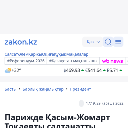
Қаз
Саясат
Әлем
Қаржы
Оқиға
Құқық
Мақалалар
#Референдум-2026
#Қазақстан мақтанышы
+32°
$
469.93
€
541.64
₽
5.71
Басты
Барлық жаңалықтар
Президент
17:19, 29 қараша 2022
Парижде Қасым-Жомарт
Тоқаевты салтанатты