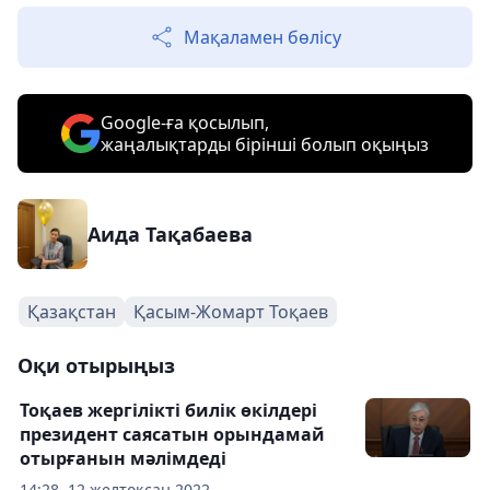
Мақаламен бөлісу
Google-ға қосылып,
жаңалықтарды бірінші болып оқыңыз
Аида Тақабаева
Қазақстан
Қасым-Жомарт Тоқаев
Оқи отырыңыз
Тоқаев жергілікті билік өкілдері
президент саясатын орындамай
отырғанын мәлімдеді
14:28, 12 желтоқсан 2022