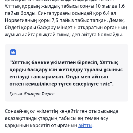
Ұлттық қордың жылдық табысы соңғы 10 жылда 1,6
пайыз болды. Сингапурдағы осындай қор 6,4 ал
Норвегияның қоры 7,5 пайыз табыс тапқан. Демек,
біздегі қорды басқару міндетін атқаратын органның
жұмысы айтарлықтай тиімді деп айтуға болмайды.
"Ұлттық банкке үкіметпен бірлесіп, Ұлттық
қорды басқару ісін жетілдіру туралы ұсыныс
енгізуді тапсырамын. Онда мен айтып
өткен кемшіліктер түгел ескерілуге тиіс".
Қасым-Жомарт Тоқаев
Сондай-ақ ол үкіметтің кеңейтілген отырысында
өқазақстандықтардың табысы ең төмен өсу
қарқынын көрсетіп отырғанын
айтты
.