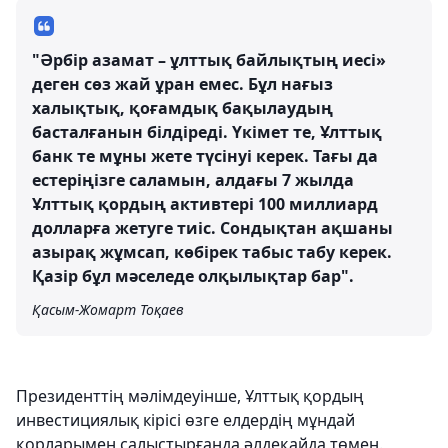
"Әрбір азамат – ұлттық байлықтың иесі»
деген сөз жай ұран емес. Бұл нағыз
халықтық, қоғамдық бақылаудың
басталғанын білдіреді. Үкімет те, Ұлттық
банк те мұны жете түсінуі керек. Тағы да
естеріңізге саламын, алдағы 7 жылда
Ұлттық қордың активтері 100 миллиард
долларға жетуге тиіс. Сондықтан ақшаны
азырақ жұмсап, көбірек табыс табу керек.
Қазір бұл мәселеде олқылықтар бар".
Қасым-Жомарт Тоқаев
Президенттің мәлімдеуінше, Ұлттық қордың
инвестициялық кірісі өзге елдердің мұндай
қорларымен салыстырғанда әлдеқайда төмен.