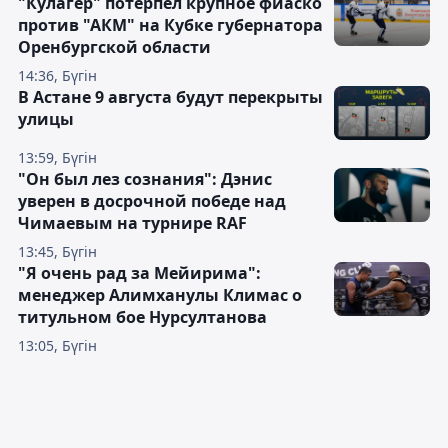
"Кулагер" потерпел крупное фиаско
против "АКМ" на Кубке губернатора
Оренбургской области
14:36, Бүгін
В Астане 9 августа будут перекрыты
улицы
13:59, Бүгін
"Он был лез сознания": Дэнис
уверен в досрочной победе над
Чимаевым на турнире RAF
13:45, Бүгін
"Я очень рад за Мейирима":
менеджер Алимханулы Климас о
титульном бое Нурсултанова
13:05, Бүгін