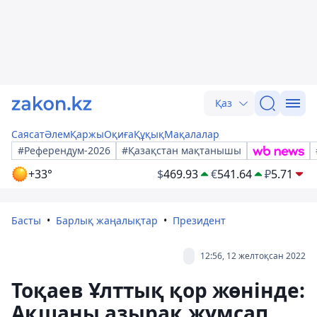
Қаз
Саясат
Әлем
Қаржы
Оқиға
Құқық
Мақалалар
#Референдум-2026
#Қазақстан мақтанышы
+33°
$
469.93
€
541.64
₽
5.71
Басты
Барлық жаңалықтар
Президент
12:56, 12 желтоқсан 2022
Тоқаев Ұлттық қор жөнінде:
Ақшаны азырақ жұмсап,