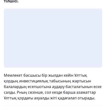
тілшісі.
Мемлекет басшысы бір жылдан кейін Ұлттық
қордың инвестициялық табысының жартысын
балалардың есепшотына аудару басталатынын еске
салды. Рның сөзінше, сол кезде барша азаматтар
Ұлттық қордағы ахуалды жіті қадағалап отырады.