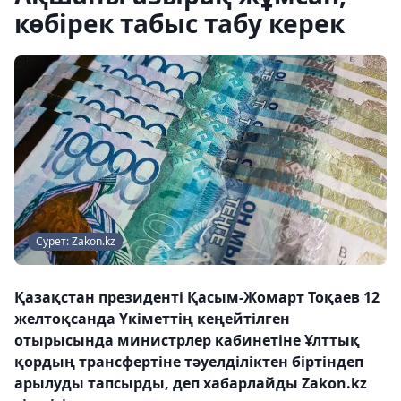
көбірек табыс табу керек
Сурет: Zakon.kz
Қазақстан президенті Қасым-Жомарт Тоқаев 12
желтоқсанда Үкіметтің кеңейтілген
отырысында министрлер кабинетіне Ұлттық
қордың трансфертіне тәуелділіктен біртіндеп
арылуды тапсырды, деп хабарлайды Zakon.kz