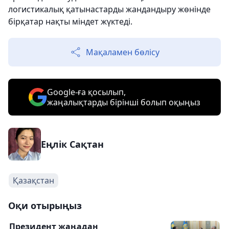
логистикалық қатынастарды жандандыру жөнінде
бірқатар нақты міндет жүктеді.
Мақаламен бөлісу
Google-ға қосылып,
жаңалықтарды бірінші болып оқыңыз
Еңлік Сақтан
Қазақстан
Оқи отырыңыз
Президент жаңадан