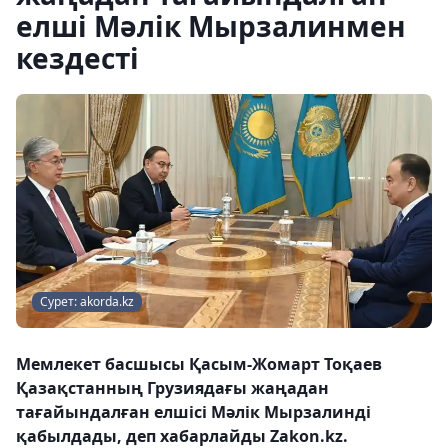
елші Мәлік Мырзалинмен
кездесті
Сурет: akorda.kz
Мемлекет басшысы Қасым-Жомарт Тоқаев
Қазақстанның Грузиядағы жаңадан
тағайындалған елшісі Мәлік Мырзалинді
қабылдады, деп хабарлайды Zakon.kz.