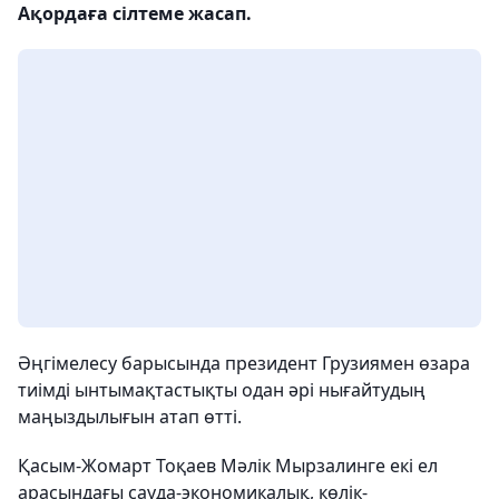
Ақордаға сілтеме жасап.
Әңгімелесу барысында президент Грузиямен өзара
тиімді ынтымақтастықты одан әрі нығайтудың
маңыздылығын атап өтті.
Қасым-Жомарт Тоқаев Мәлік Мырзалинге екі ел
арасындағы сауда-экономикалық, көлік-