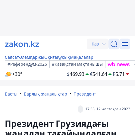
Қаз
Саясат
Әлем
Қаржы
Оқиға
Құқық
Мақалалар
#Референдум-2026
#Қазақстан мақтанышы
+30°
$
469.93
€
541.64
₽
5.71
Басты
Барлық жаңалықтар
Президент
17:33, 12 желтоқсан 2022
Президент Грузиядағы
жаңадан тағайындалған