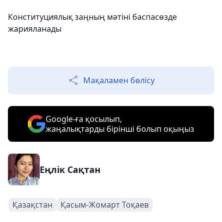
Конституциялық заңның мәтіні баспасөзде
жарияланады
Мақаламен бөлісу
Google-ға қосылып,
жаңалықтарды бірінші болып оқыңыз
Еңлік Сақтан
Қазақстан
Қасым-Жомарт Тоқаев