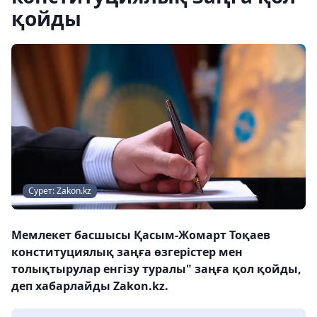
қойды
Сурет: Zakon.kz
Мемлекет басшысы Қасым-Жомарт Тоқаев
конституциялық заңға өзгерістер мен
толықтырулар енгізу туралы" заңға қол қойды,
деп хабарлайды Zakon.kz.