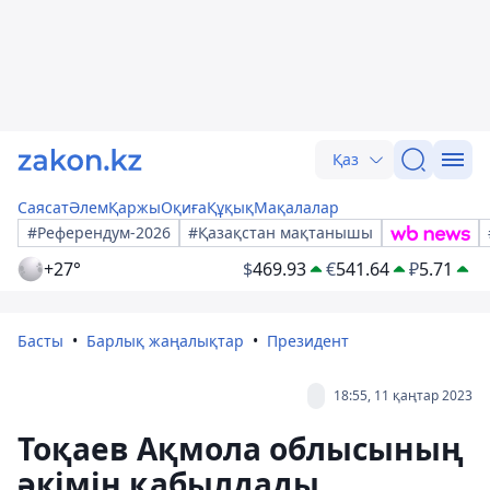
Қаз
Саясат
Әлем
Қаржы
Оқиға
Құқық
Мақалалар
#Референдум-2026
#Қазақстан мақтанышы
+27°
$
469.93
€
541.64
₽
5.71
Басты
Барлық жаңалықтар
Президент
18:55, 11 қаңтар 2023
Тоқаев Ақмола облысының
әкімін қабылдады