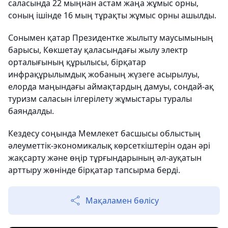
саласында 22 мыңнан астам жаңа жұмыс орны,
соның ішінде 16 мың тұрақты жұмыс орны ашылды.
Сонымен қатар Президентке жылыту маусымының
барысы, Көкшетау қаласындағы жылу электр
орталығының құрылысы, бірқатар
инфрақұрылымдық жобаның жүзеге асырылуы,
елорда маңындағы аймақтардың дамуы, сондай-ақ
туризм саласын ілгерілету жұмыстары туралы
баяндалды.
Кездесу соңында Мемлекет басшысы облыстың
әлеуметтік-экономикалық көрсеткіштерін одан әрі
жақсарту және өңір тұрғындарының әл-ауқатын
арттыру жөнінде бірқатар тапсырма берді.
Мақаламен бөлісу