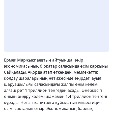
Ермек Маржықпаевтың айтуынша, өңір
экономикасының бірқатар саласында өсім қарқыны
байқалады. Ақорда атап өткендей, мемлекеттік
қолдау шараларының нәтижесінде өңірдегі ауыл
шаруашылығы саласындағы жалпы өнім көлемі
алғаш рет 1 триллион теңгеден асады. Өнеркәсіп
өнімін өндіру көлемі шамамен 1,4 триллион теңгені
құрады. Негізгі капиталға құйылатын инвестиция
өсімі сақталып отыр. Экономиканың барлық