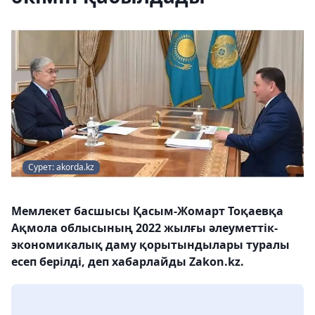
Сурет: akorda.kz
Мемлекет басшысы Қасым-Жомарт Тоқаевқа
Ақмола облысының 2022 жылғы әлеуметтік-
экономикалық даму қорытындылары туралы
есеп берілді, деп хабарлайды Zakon.kz.