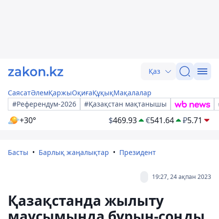
Қаз
Саясат
Әлем
Қаржы
Оқиға
Құқық
Мақалалар
#Референдум-2026
#Қазақстан мақтанышы
+30°
$
469.93
€
541.64
₽
5.71
Басты
Барлық жаңалықтар
Президент
19:27, 24 ақпан 2023
Қазақстанда жылыту
маусымында бұрын-соңды