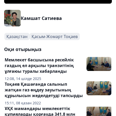
Камшат Сатиева
Қазақстан
Қасым-Жомарт Тоқаев
Оқи отырыңыз
Мемлекет басшысына ресейлік
газдың ел арқылы транзитінің
ұлғаюы туралы хабарланды
12:08, 14 шілде 2025
Тоқаев Қашағанда салынып
жатқан газ өңдеу зауытының
құрылысын жеделдетуді тапсырды
15:11, 08 қазан 2022
ҰҚК мамандары мемлекеттік
құпияларды қорғауда 341,8 млн