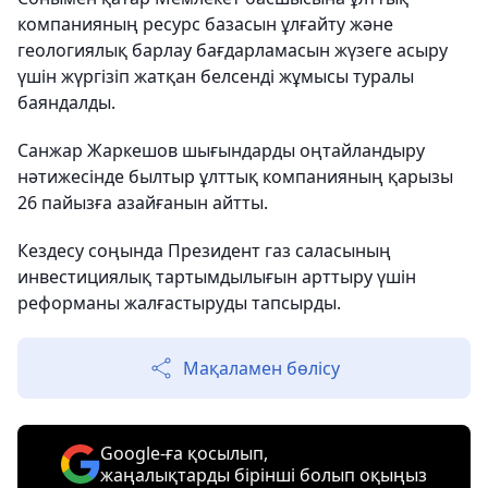
компанияның ресурс базасын ұлғайту және
геологиялық барлау бағдарламасын жүзеге асыру
үшін жүргізіп жатқан белсенді жұмысы туралы
баяндалды.
Санжар Жаркешов шығындарды оңтайландыру
нәтижесінде былтыр ұлттық компанияның қарызы
26 пайызға азайғанын айтты.
Кездесу соңында Президент газ саласының
инвестициялық тартымдылығын арттыру үшін
реформаны жалғастыруды тапсырды.
Мақаламен бөлісу
Google-ға қосылып,
жаңалықтарды бірінші болып оқыңыз