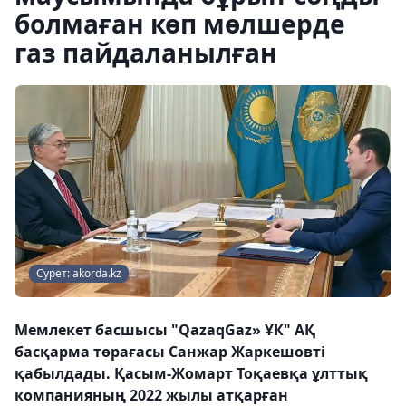
болмаған көп мөлшерде
газ пайдаланылған
Сурет: akorda.kz
Мемлекет басшысы "QazaqGaz» ҰК" АҚ
басқарма төрағасы Санжар Жаркешовті
қабылдады. Қасым-Жомарт Тоқаевқа ұлттық
компанияның 2022 жылы атқарған