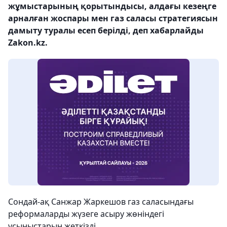
жұмыстарының қорытындысы, алдағы кезеңге
арналған жоспары мен газ саласы стратегиясын
дамыту туралы есеп берілді, деп хабарлайды
Zakon.kz.
Сондай-ақ Санжар Жаркешов газ саласындағы
реформаларды жүзеге асыру жөніндегі
ұсыныстарын жеткізді.