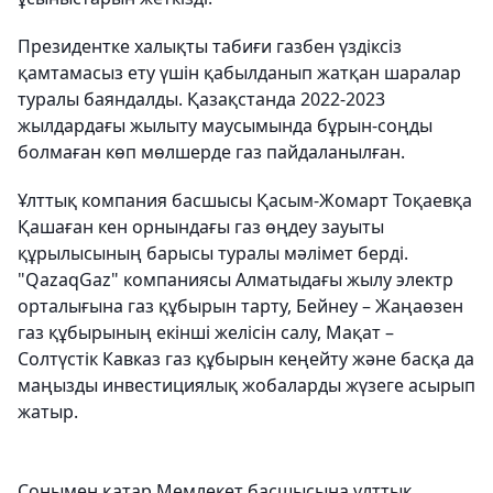
Президентке халықты табиғи газбен үздіксіз
қамтамасыз ету үшін қабылданып жатқан шаралар
туралы баяндалды. Қазақстанда 2022-2023
жылдардағы жылыту маусымында бұрын-соңды
болмаған көп мөлшерде газ пайдаланылған.
Ұлттық компания басшысы Қасым-Жомарт Тоқаевқа
Қашаған кен орнындағы газ өңдеу зауыты
құрылысының барысы туралы мәлімет берді.
"QazaqGaz" компаниясы Алматыдағы жылу электр
орталығына газ құбырын тарту, Бейнеу – Жаңаөзен
газ құбырының екінші желісін салу, Мақат –
Солтүстік Кавказ газ құбырын кеңейту және басқа да
маңызды инвестициялық жобаларды жүзеге асырып
жатыр.
Сонымен қатар Мемлекет басшысына ұлттық