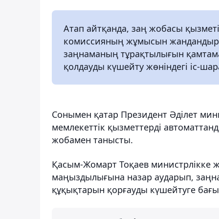
Атап айтқанда, заң жобасы қызмет
комиссияның жұмысын жандандыру,
заңнаманың тұрақтылығын қамтама
қолдауды күшейту жөніндегі іс-шар
Сонымен қатар Президент Әділет мини
мемлекеттік қызметтерді автоматта
жобамен танысты.
Қасым-Жомарт Тоқаев министрлікке ж
маңыздылығына назар аударып, заңна
құқықтарын қорғауды күшейтуге бағыт