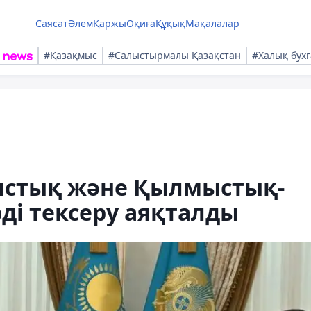
Саясат
Әлем
Қаржы
Оқиға
Құқық
Мақалалар
#Қазақмыс
#Салыстырмалы Қазақстан
#Халық бухг
ыстық және Қылмыстық-
рді тексеру аяқталды