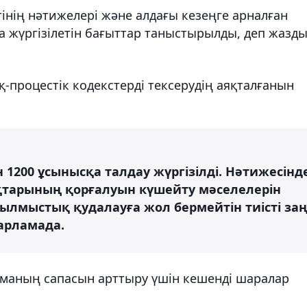
інің нәтижелері және алдағы кезеңге арналған
а жүргізілетін бағыттар таныстырылды, деп жазд
роцестік кодекстерді тексерудің аяқталғанын
н 1200 ұсынысқа талдау жүргізілді. Нәтижесінд
қтарының қорғалуын күшейту мәселелерін
 қылмыстық қудалауға жол бермейтін тиісті за
барламада.
маның сапасын арттыру үшін кешенді шаралар