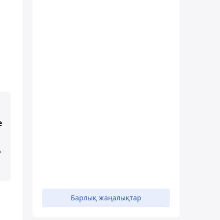
ы
е
ң
Барлық жаңалықтар