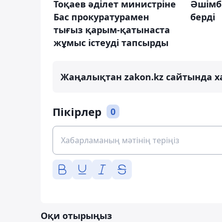
Тоқаев әділет министріне
Әшімб
Бас прокуратурамен
берді
тығыз қарым-қатынаста
жұмыс істеуді тапсырды
Жаңалықтан zakon.kz сайтында х
Пікірлер
0
Оқи отырыңыз