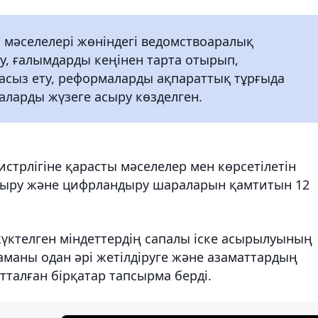
і мәселелері жөніндегі ведомствоаралық
 ғалымдарды кеңінен тарта отырып,
сыз ету, реформаларды ақпараттық тұрғыда
аларды жүзеге асыру көзделген.
стрлігіне қарасты мәселелер мен көрсетілетін
ндыру және цифрландыру шараларын қамтитын 12
үктелген міндеттердің сапалы іске асырылуының
маны одан әрі жетілдіруге және азаматтардың
талған бірқатар тапсырма берді.