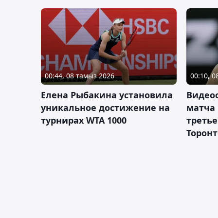
00:44, 08 тамыз 2026
00:10, 
Елена Рыбакина установила
Видео
уникальное достижение на
матча
турнирах WTA 1000
третье
Торонт