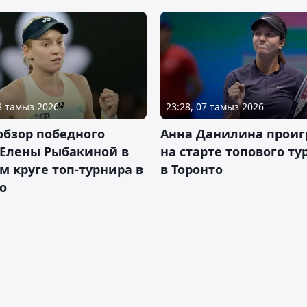
08 тамыз 2026
23:28, 07 тамыз 2026
обзор победного
Анна Данилина проиг
 Елены Рыбакиной в
на старте топового ту
м круге топ-турнира в
в Торонто
о