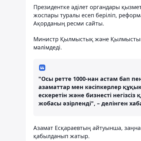
Президентке әділет органдары қызмет
жоспары туралы есеп беріліп, реформ
Ақорданың ресми сайты.
Министр Қылмыстық және Қылмыстық-п
мәлімдеді.
"Осы ретте 1000-нан астам бап пе
азаматтар мен кәсіпкерлер құқы
ескеретін және бизнесті негізсіз
жобасы әзірленді", – делінген ха
Азамат Есқараевтың айтуынша, заңна
қабылданып жатыр.