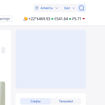
Алматы
Қаз
+22°
$
469.93
€
541.64
₽
5.71
алтері
Соңғы
Танымал