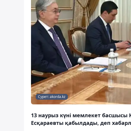
Сурет: akorda.kz
13 наурыз күні мемлекет басшысы 
Есқараевты қабылдады, деп хабарл