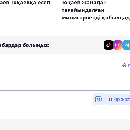
аев Тоқаевқа есеп
Тоқаев жаңадан
тағайындалған
министрлерді қабылда
абардар болыңыз:
Пікір жаз