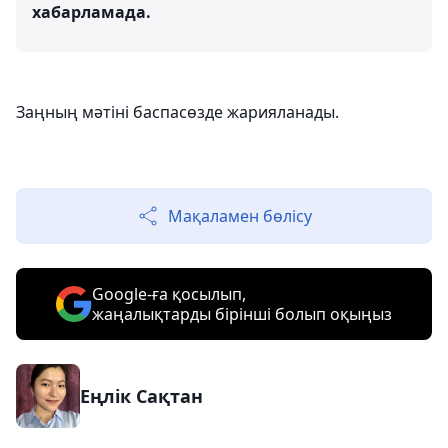
хабарламада.
Заңның мәтіні баспасөзде жарияланады.
Мақаламен бөлісу
Google-ға қосылып,
жаңалықтарды бірінші болып оқыңыз
Еңлік Сақтан