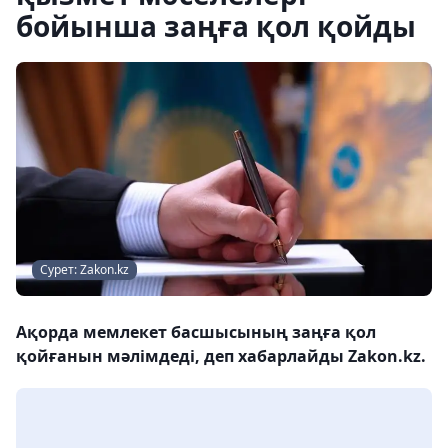
бойынша заңға қол қойды
Сурет: Zakon.kz
Ақорда мемлекет басшысының заңға қол
қойғанын мәлімдеді, деп хабарлайды Zakon.kz.