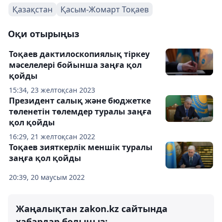
Қазақстан
Қасым-Жомарт Тоқаев
Оқи отырыңыз
Тоқаев дактилоскопиялық тіркеу
мәселелері бойынша заңға қол
қойды
15:34, 23 желтоқсан 2023
Президент салық және бюджетке
төленетін төлемдер туралы заңға
қол қойды
16:29, 21 желтоқсан 2022
Тоқаев зияткерлік меншік туралы
заңға қол қойды
20:39, 20 маусым 2022
Жаңалықтан zakon.kz сайтында
хабардар болыңыз: