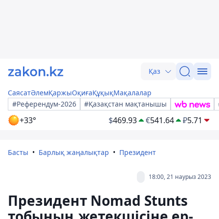
Қаз
Саясат
Әлем
Қаржы
Оқиға
Құқық
Мақалалар
#Референдум-2026
#Қазақстан мақтанышы
+33°
$
469.93
€
541.64
₽
5.71
Басты
Барлық жаңалықтар
Президент
18:00, 21 наурыз 2023
Президент Nomad Stunts
тобының жетекшісіне ер-