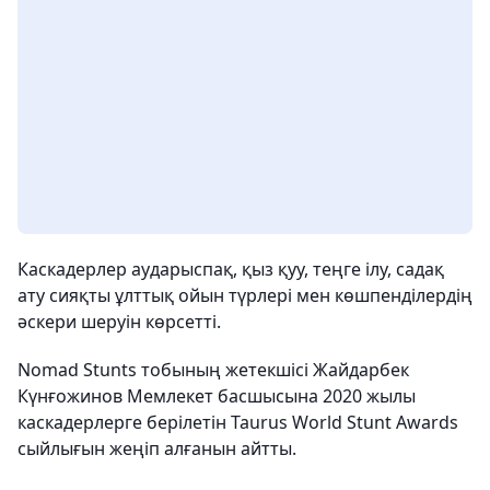
Каскадерлер аударыспақ, қыз қуу, теңге ілу, садақ
ату сияқты ұлттық ойын түрлері мен көшпенділердің
әскери шеруін көрсетті.
Nomad Stunts тобының жетекшісі Жайдарбек
Күнғожинов Мемлекет басшысына 2020 жылы
каскадерлерге берілетін Taurus World Stunt Awards
сыйлығын жеңіп алғанын айтты.