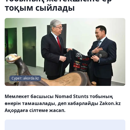
тоқым сыйлады
Сурет: akorda.kz
Мемлекет басшысы Nomad Stunts тобының
өнерін тамашалады, деп хабарлайды Zakon.kz
Ақордаға сілтеме жасап.