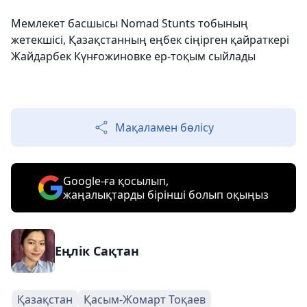
Мемлекет басшысы Nomad Stunts тобының
жетекшісі, Қазақстанның еңбек сіңірген қайраткері
Жайдарбек Күнғожиновке ер-тоқым сыйлады
Мақаламен бөлісу
Google-ға қосылып,
жаңалықтарды бірінші болып оқыңыз
Еңлік Сақтан
Қазақстан
Қасым-Жомарт Тоқаев