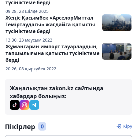
түсініктеме берді
09:28, 28 шілде 2025
Жеңіс Қасымбек «АрселорМиттал
Теміртаудағы» жағдайға қатысты
түсініктеме берді
13:30, 23 маусым 2022
Жұманғарин импорт тауарлардың
тапшылығына қатысты түсініктеме
берді
20:26, 08 қыркүйек 2022
Жаңалықтан zakon.kz сайтында
хабардар болыңыз:
Пікірлер
0
Кіру