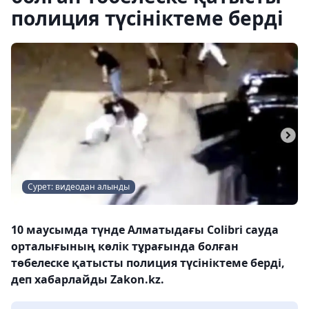
полиция түсініктеме берді
Сурет: видеодан алынды
10 маусымда түнде Алматыдағы Colibri сауда
орталығының көлік тұрағында болған
төбелеске қатысты полиция түсініктеме берді,
деп хабарлайды Zakon.kz.