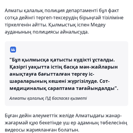
Алматы қалалық полиция департаменті бұл факт
сотқа дейінгі тергеп-тексерудің бірыңғай тізіліміне
тіркелгенін айтты. Қылмыстық іспен Медеу
ауданының полициясы айналысуда.
"Бұл қылмысқа қатысты күдікті ұсталды.
Қазіргі уақытта істің басқа мән-жайларын
анықтауға бағытталған тергеу іс-
шараларының кешені жүргізілуде. Сот-
медициналық сараптама тағайындалды".
Алматы қалалық ПД баспасөз қызметі
Бұған дейін әлеуметтік желіде Алматыдағы жанар-
жағармай құю бекетінде үш ер адамның төбелесінің
видеосы жарияланған болатын.