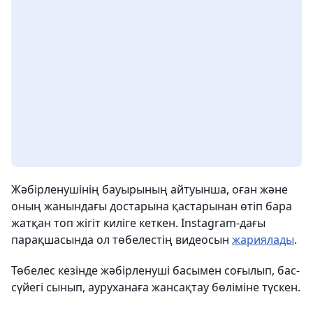
Жәбірленушінің бауырының айтуынша, оған және
оның жанындағы достарына қастарынан өтіп бара
жатқан топ жігіт киліге кеткен. Instagram-дағы
парақшасында ол төбелестің видеосын
жариялады
.
Төбелес кезінде жәбірленуші басымен соғылып, бас-
сүйегі сынып, ауруханаға жансақтау бөліміне түскен.