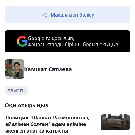
Мақаламен бөлісу
Google-ға қосылып,
жаңалықтарды бірінші болып оқыңыз
Камшат Сатиева
Алматы
Оқи отырыңыз
Полиция "Шавкат Рахмоновтың
әйелімен болған" адам өліміне
әкелген апатқа қатысты