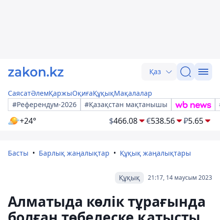
Қаз
Саясат
Әлем
Қаржы
Оқиға
Құқық
Мақалалар
#Референдум-2026
#Қазақстан мақтанышы
+24°
$
466.08
€
538.56
₽
5.65
Басты
Барлық жаңалықтар
Құқық жаңалықтары
Құқық
21:17, 14 маусым 2023
Алматыда көлік тұрағында
болған төбелеске қатысты