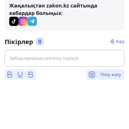
Жаңалықтан zakon.kz сайтында
хабардар болыңыз:
Пікірлер
0
Кіру
Пікір жазу