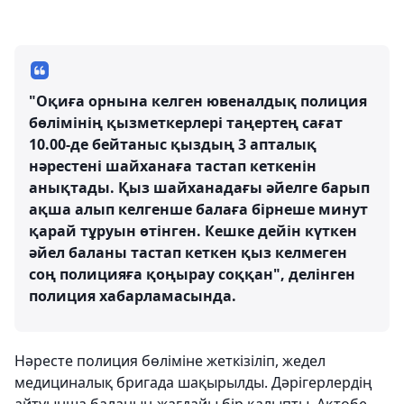
"Оқиға орнына келген ювеналдық полиция
бөлімінің қызметкерлері таңертең сағат
10.00-де бейтаныс қыздың 3 апталық
нәрестені шайханаға тастап кеткенін
анықтады. Қыз шайханадағы әйелге барып
ақша алып келгенше балаға бірнеше минут
қарай тұруын өтінген. Кешке дейін күткен
әйел баланы тастап кеткен қыз келмеген
соң полицияға қоңырау соққан", делінген
полиция хабарламасында.
Нәресте полиция бөліміне жеткізіліп, жедел
медициналық бригада шақырылды. Дәрігерлердің