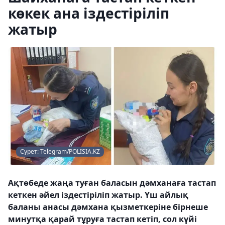
көкек ана іздестіріліп
жатыр
Сурет: Telegram/POLISIA.KZ
Ақтөбеде жаңа туған баласын дәмханаға тастап
кеткен әйел іздестіріліп жатыр. Үш айлық
баланы анасы дәмхана қызметкеріне бірнеше
минутқа қарай тұруға тастап кетіп, сол күйі