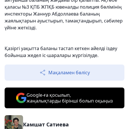
айтуынша баланың жағдайы бір қалыпты. Ақтөбе
қаласы №3 ҚПБ ЖПҚБ ювеналды полиция бөлімінің
инспекторы Жаннур Абдоллаева баланың
жаялықтарын ауыстырып, тамақтандырып, сәбилер
үйіне жеткізді.
Қазіргі уақытта баланы тастап кеткен әйелді іздеу
бойынша жедел іс-шаралары жүргізілуде.
Мақаламен бөлісу
Google-ға қосылып,
жаңалықтарды бірінші болып оқыңыз
Камшат Сатиева