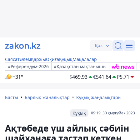
Қаз
Саясат
Әлем
Қаржы
Оқиға
Құқық
Мақалалар
#Референдум-2026
#Қазақстан мақтанышы
+31°
$
469.93
€
541.64
₽
5.71
Басты
Барлық жаңалықтар
Құқық жаңалықтары
Құқық
09:19, 30 қыркүйек 2023
Ақтөбеде үш айлық сәбиін
шайханаға тастап кеткен