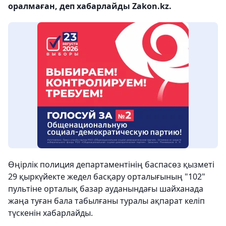
оралмаған, деп хабарлайды Zakon.kz.
Өңірлік полиция департаментінің баспасөз қызметі
29 қыркүйекте жедел басқару орталығының "102"
пультіне орталық базар ауданындағы шайханада
жаңа туған бала табылғаны туралы ақпарат келіп
түскенін хабарлайды.