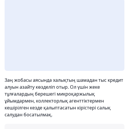
Заң жобасы аясында халықтың шамадан тыс кредит
алуын азайту көзделіп отыр. Ол үшін жеке
тұлғалардың берешегі микроқаржылық
ұйымдармен, коллекторлық агенттіктермен
кешірілген кезде қалыптасатын кірістері салық
салудан босатылмақ.