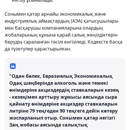
енгізу ұсынылады.
Сонымен қатар арнайы экономикалық және
индустриялық аймақтардың (АЭА) қатысушылары
мен басқарушы компанияларына олардың
жобаларының құнына қарай салық жеңілдіктерін
берудің сараланған тәсілі енгізіледі. Кодексте басқа
да түзетулер қарастырылған.
"Одан бөлек, Евразиялық Экономикалық
Одақ шеңберінде алкоголь және темекі
өнімдеріне акциздердің ставкаларын кезең
- кезеңімен арттыру жұмысы аясында сыра
қайнату өнімдеріне акциздер ставкаларын
литріне 79 теңгеден 90 теңгеге дейін көтеру
жоспарланып отыр. Сонымен қатар негізгі
Заң жобасы аясында салықтық