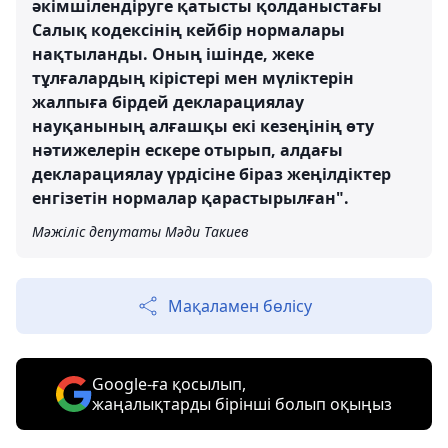
әкімшілендіруге қатысты қолданыстағы
Салық кодексінің кейбір нормалары
нақтыланды. Оның ішінде, жеке
тұлғалардың кірістері мен мүліктерін
жалпыға бірдей декларациялау
науқанының алғашқы екі кезеңінің өту
нәтижелерін ескере отырып, алдағы
декларациялау үрдісіне біраз жеңілдіктер
енгізетін нормалар қарастырылған".
Мәжіліс депутаты Мәди Такиев
Мақаламен бөлісу
Google-ға қосылып,
жаңалықтарды бірінші болып оқыңыз