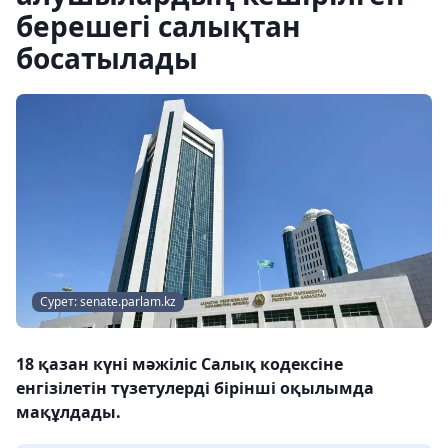
берешегі салықтан
босатылады
Сурет: senate.parlam.kz
18 қазан күні мәжіліс Салық кодексіне
енгізілетін түзетулерді бірінші оқылымда
мақұлдады.