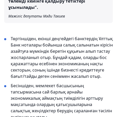
төлемді кейінге қалдыру тетіктері
ұсынылады".
Мәжіліс депутаты Мәди Такиев
Төртіншіден, екінші деңгейдегі банктердің Ұлттық
Банк ноталары бойынша салық салынатын кірісін
азайтуға мүмкіндік беретін құқығын алып тастау
жоспарланып отыр. Бұндай қадам, оларды бос
қаражаттары есебінен экономиканың нақты
секторын, соның ішінде бизнесті кредиттеуге
бағыт/тайды деген сеніммен жасалып отыр.
Бесіншіден, мемлекет басшысының
тапсырмасына сай барлық арнайы
экономикалық аймақтың тиімділігін арттыру
мақсатында олардың қатысушыларына
салықтық жеңілдіктер берудің сараланған тәсілін