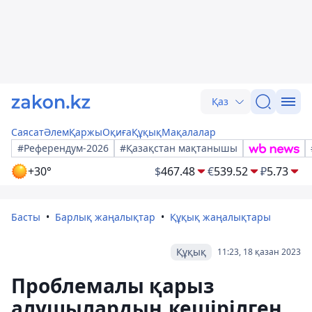
Қаз
Саясат
Әлем
Қаржы
Оқиға
Құқық
Мақалалар
#Референдум-2026
#Қазақстан мақтанышы
+30°
$
467.48
€
539.52
₽
5.73
Басты
Барлық жаңалықтар
Құқық жаңалықтары
Құқық
11:23, 18 қазан 2023
Проблемалы қарыз
алушылардың кешірілген