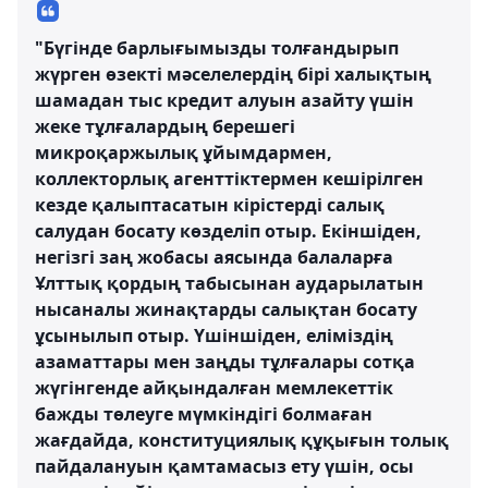
"Бүгінде барлығымызды толғандырып
жүрген өзекті мәселелердің бірі халықтың
шамадан тыс кредит алуын азайту үшін
жеке тұлғалардың берешегі
микроқаржылық ұйымдармен,
коллекторлық агенттіктермен кешірілген
кезде қалыптасатын кірістерді салық
салудан босату көзделіп отыр. Екіншіден,
негізгі заң жобасы аясында балаларға
Ұлттық қордың табысынан аударылатын
нысаналы жинақтарды салықтан босату
ұсынылып отыр. Үшіншіден, еліміздің
азаматтары мен заңды тұлғалары сотқа
жүгінгенде айқындалған мемлекеттік
бажды төлеуге мүмкіндігі болмаған
жағдайда, конституциялық құқығын толық
пайдалануын қамтамасыз ету үшін, осы