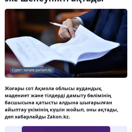
Сурет: senate.parlam.kz
Жоғары сот Ақмола облысы аудандық
мәдениет және тілдерді дамыту бөлімінің
басшысына қатысты алдына шығарылған
айыптау үкімінің күшін жойып, оны ақтады,
деп хабарлайды Zakon.kz.