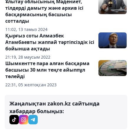
Ұлытау облысының Мәдениет,
тілдерді дамыту және архив ісі
басқармасының басшысы
сотталды
11:02, 13 тамыз 2024
Қырғыз соты Алмазбек
Атамбаевты жаппай тәртіпсіздік ісі
бойынша ақтады
21:19, 28 маусым 2022
Шымкентте пара алған басқарма
басшысы 30 млн теңге айыппұл
төлейді
22:31, 05 желтоқсан 2023
Жаңалықтан zakon.kz сайтында
хабардар болыңыз: