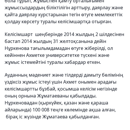
бола тұрып, Жұмыспен қамту орталығымен
жұмыссыздардың біліктілігін арттыру, даярлау және
қайта даярлау курстарынан тегін өтуге мемлекеттік
қолдау көрсету туралы келісімшартқа отырған.
Келісімшарт шеңберінде 2014 жылдың 2 шілдесінен
бастап 2014 жылдың 31 желтоқсанына дейін
Нұркенова тағылымдамадан өтуге жіберілді, ол
кейіннен Ахметке университетке түскені және
жұмыс істемейтіні туралы хабардар еткен.
Ауданның мәдениет және тілдерді дамыту бөлімінің
үздіксіз жұмыс істеуі үшін Ахмет онымен арадағы
келісімшартты бұзбай, қосымша келісім негізінде
оның орнына Жұматаеваны қабылдады.
Нұркеновадан (қыркүйек, қазан және қараша
айларында) 100 008 теңге көлемінде ақша алған,
бірақ іс жүзінде Жұматаева қабылданған.