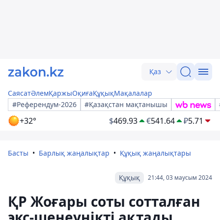
Қаз
Саясат
Әлем
Қаржы
Оқиға
Құқық
Мақалалар
#Референдум-2026
#Қазақстан мақтанышы
+32°
$
469.93
€
541.64
₽
5.71
Басты
Барлық жаңалықтар
Құқық жаңалықтары
Құқық
21:44, 03 маусым 2024
ҚР Жоғары соты сотталған
экс-шенеунікті ақтады