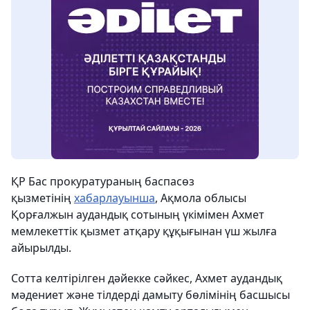
ҚР Бас прокуратураның баспасөз
қызметінің
хабарлауынша
, Ақмола облысы
Қорғалжын аудандық сотының үкімімен Ахмет
мемлекеттік қызмет атқару құқығынан үш жылға
айырылды.
Сотта келтірілген дәйекке сәйкес, Ахмет аудандық
мәдениет және тілдерді дамыту бөлімінің басшысы