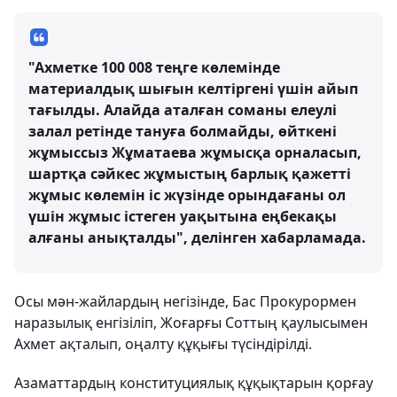
"Ахметке 100 008 теңге көлемінде
материалдық шығын келтіргені үшін айып
тағылды. Алайда аталған соманы елеулі
залал ретінде тануға болмайды, өйткені
жұмыссыз Жұматаева жұмысқа орналасып,
шартқа сәйкес жұмыстың барлық қажетті
жұмыс көлемін іс жүзінде орындағаны ол
үшін жұмыс істеген уақытына еңбекақы
алғаны анықталды", делінген хабарламада.
Осы мән-жайлардың негізінде, Бас Прокурормен
наразылық енгізіліп, Жоғарғы Соттың қаулысымен
Ахмет ақталып, оңалту құқығы түсіндірілді.
Азаматтардың конституциялық құқықтарын қорғау