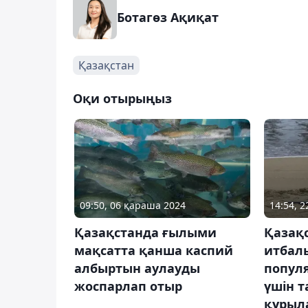
Ботагөз Ақиқат
Қазақстан
Оқи отырыңыз
09:50, 06 қараша 2024
14:54, 
Қазақстанда ғылыми
Қазақ
мақсатта қанша каспий
итбал
албыртын аулауды
попул
жоспарлап отыр
үшін 
құрыл