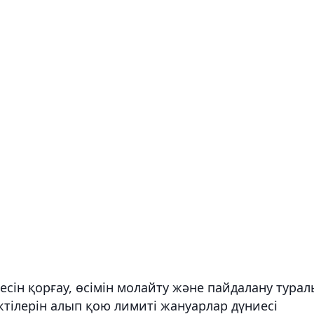
сін қорғау, өсімін молайту және пайдалану турал
ктілерін алып қою лимиті жануарлар дүниесі