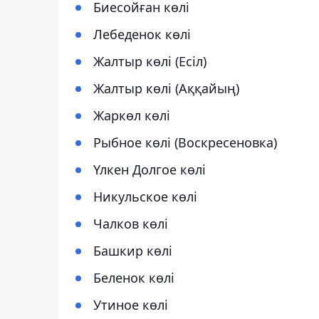
Биесойған көлі
Лебеденок көлі
Жалтыр көлі (Есіл)
Жалтыр көлі (Аққайың)
Жаркөл көлі
Рыбное көлі (Воскресеновка)
Үлкен Долгое көлі
Никульское көлі
Чалков көлі
Башкир көлі
Беленок көлі
Утиное көлі