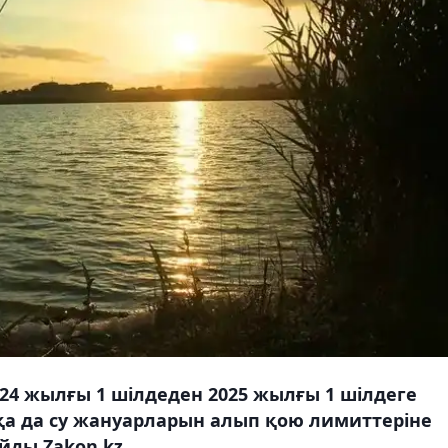
24 жылғы 1 шілдеден 2025 жылғы 1 шілдеге
қа да су жануарларын алып қою лимиттеріне
йды Zakon.kz.