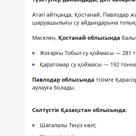
Атап айтқанда, Қостанай, Павлодар ж
шаруашылығы су айдындарына толықты
Мәселен,
Қостанай облысында
балық
Жоғарғы Тобыл су қоймасы — 281 т
Қаратомар су қоймасы — 192 тонна
Павлодар облысында
тізімге Қарасо
аулауға болады.
Солтүстік Қазақстан облысында:
Шағалалы Теңіз көлі;