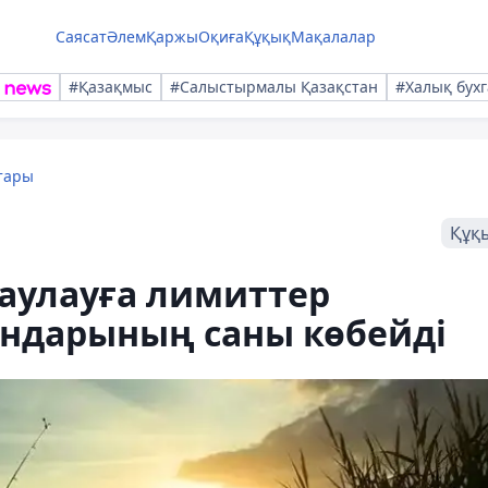
Саясат
Әлем
Қаржы
Оқиға
Құқық
Мақалалар
#Қазақмыс
#Салыстырмалы Қазақстан
#Халық бухг
тары
Құқ
аулауға лимиттер
ындарының саны көбейді