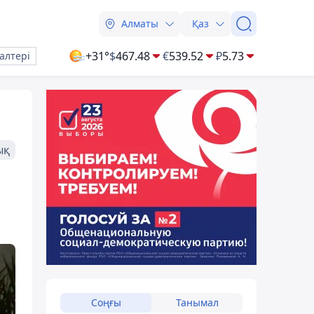
Алматы
Қаз
+31°
$
467.48
€
539.52
₽
5.73
алтері
ық
Соңғы
Танымал