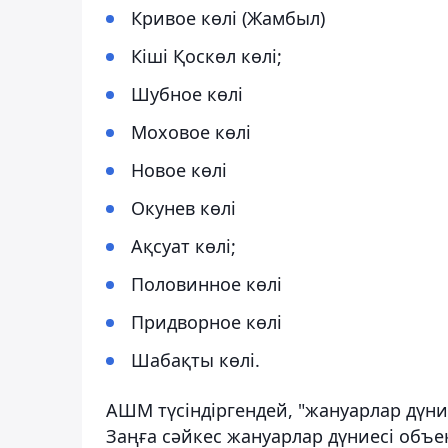
Кривое көлі (Жамбыл)
Кіші Қоскөл көлі;
Шубное көлі
Моховое көлі
Новое көлі
Окунев көлі
Ақсуат көлі;
Половинное көлі
Придворное көлі
Шабақты көлі.
АШМ түсіндіргендей, "жануарлар дүние
Заңға сәйкес жануарлар дүниесі объе