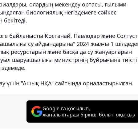
териалдары, олардың мекендеу ортасы, ғылыми
йындалған биологиялық негіздемеге сәйкес
 бекітеді.
рге байланысты Қостанай, Павлодар және Солтүст
ашылығы су айдындарына" 2024 жылғы 1 шілдеде
алық ресурстарын және басқа да су жануарларын
"Ауыл шаруашылығы министрінің бұйрығына тиісті
гіздемеде.
лау үшін "Ашық НҚА" сайтында орналастырылған.
Google-ға қосылып,
жаңалықтарды бірінші болып оқыңыз