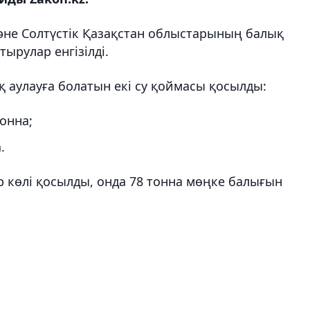
әне Солтүстік Қазақстан облыстарының балық
рулар енгізілді.
 аулауға болатын екі су қоймасы қосылды:
онна;
.
р көлі қосылды, онда 78 тонна мөңке балығын