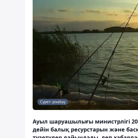
Сурет: pixabay
Ауыл шаруашылығы министрлігі 20
дейін балық ресурстарын және бас
түзетулер дайындады, деп хабарла