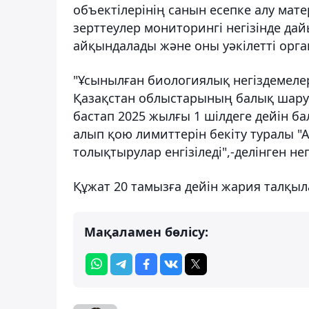
объектілерінің санын есепке алу ма
зерттеулер мониторингі негізінде да
айқындалады және оны уәкілетті орган
"Ұсынылған биологиялық негіздемеле
Қазақстан облыстарының балық шару
бастап 2025 жылғы 1 шілдеге дейін б
алып қою лимиттерін бекіту туралы 
толықтырулар енгізіледі",-делінген не
Құжат 20 тамызға дейін жария талқы
Мақаламен бөлісу: