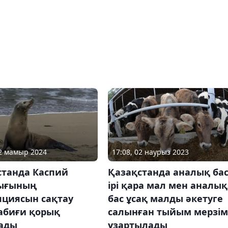
22 мамыр 2024
17:08, 02 наурыз 2023
станда Каспий
Қазақстанда аналық ба
ығының
ірі қара мал мен аналық
яциясын сақтау
бас ұсақ малды әкетуге
табиғи қорық
салынған тыйым мерзім
ады
ұзартылады