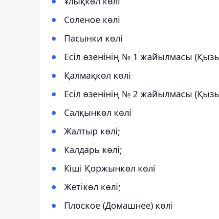
Ұлықкөл көлі
Соленое көлі
Пасынки көлі
Есіл өзенінің № 1 жайылмасы (Қыз
Қалмақкөл көлі
Есіл өзенінің № 2 жайылмасы (Қыз
Салқынкөл көлі
Жалтыр көлі;
Калдарь көлі;
Кіші Қоржынкөл көлі
Жетікөл көлі;
Плоское (Домашнее) көлі