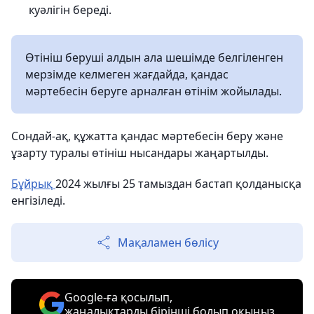
куәлігін береді.
Өтініш беруші алдын ала шешімде белгіленген
мерзімде келмеген жағдайда, қандас
мәртебесін беруге арналған өтінім жойылады.
Сондай-ақ, құжатта қандас мәртебесін беру және
ұзарту туралы өтініш нысандары жаңартылды.
Бұйрық
2024 жылғы 25 тамыздан бастап қолданысқа
енгізіледі.
Мақаламен бөлісу
Google-ға қосылып,
жаңалықтарды бірінші болып оқыңыз