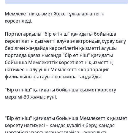
Мемлекеттік қызмет Жеке тұлғаларға тегін
көрсетіледі.
Портал арқылы "бір өтініш" қағидаты бойынша
көрсетілетін қызметті алуға электрондық сұрау салу
берілген жағдайда көрсетілетін қызметті алушы
порталда қағаз нысанда "бір өтініш" қағидаты
бойынша Мемлекеттік көрсетілетін қызметтің
нәтижесін алу үшін Мемлекеттік корпорация
филиалының атауын қосымша таңдайды.
"Бір өтініш" қағидаты бойынша қызмет көрсету
мерзімі-30 жұмыс күні.
"Бір өтініш" қағидаты бойынша Мемлекеттік қызмет
көрсету нәтижесі – қандас куәлігін беру, қандас
мәртебесі ұзартылған жағдайда – жергілікті