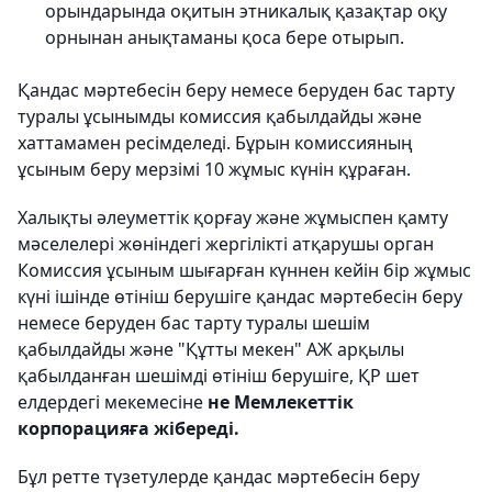
орындарында оқитын этникалық қазақтар оқу
орнынан анықтаманы қоса бере отырып.
Қандас мәртебесін беру немесе беруден бас тарту
туралы ұсынымды комиссия қабылдайды және
хаттамамен ресімделеді. Бұрын комиссияның
ұсыным беру мерзімі 10 жұмыс күнін құраған.
Халықты әлеуметтік қорғау және жұмыспен қамту
мәселелері жөніндегі жергілікті атқарушы орган
Комиссия ұсыным шығарған күннен кейін бір жұмыс
күні ішінде өтініш берушіге қандас мәртебесін беру
немесе беруден бас тарту туралы шешім
қабылдайды және "Құтты мекен" АЖ арқылы
қабылданған шешімді өтініш берушіге, ҚР шет
елдердегі мекемесіне
не Мемлекеттік
корпорацияға жібереді.
Бұл ретте түзетулерде қандас мәртебесін беру