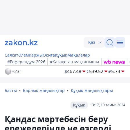
Қаз
Саясат
Әлем
Қаржы
Оқиға
Құқық
Мақалалар
#Референдум-2026
#Қазақстан мақтанышы
+23°
$
467.48
€
539.52
₽
5.73
Басты
Барлық жаңалықтар
Құқық жаңалықтары
Құқық
13:17, 19 тамыз 2024
Қандас мәртебесін беру
ережелерінде не өзгерді