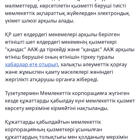
мәліметтерді, көрсетілетін қызметті беруші тиісті
мемлекеттік ақпараттық жүйелерден электрондық
үкімет шлюзі арқылы алады.
ҚР шет елдердегі мекемелері арқылы берілген
өтінішті шет елдердегі мекеменің қызметкері
"қандас" ААЖ-да тіркейді және "қандас" ААЖ арқылы
өтініш берушіні оның өтінішін тіркеу туралы
хабардар ете отырып
, халықты әлеуметтік қорғау
және жұмыспен қамту мәселелері жөніндегі
жергілікті атқарушы органға жібереді.
Түзетулермен Мемлекеттік корпорацияға жүгінген
кезде құжаттарды қабылдау күні мемлекеттік қызмет
көрсету мерзіміне кірмейтіні нақтыланды.
Құжаттарды қабылдайтын мемлекеттік
корпорацияның қызметкері ұсынылған
құжаттардың толықтығы мен қолданылу мерзімін