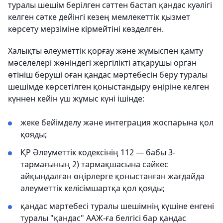
туралы шешім берілген сәттен бастап қандас куәлігі
келген сәтке дейінгі кезең мемлекеттік қызмет
көрсету мерзіміне кірмейтіні көзделген.
Халықты әлеуметтік қорғау және жұмыспен қамту
мәселелері жөніндегі жергілікті атқарушы орган
өтініш беруші оған қандас мәртебесін беру туралы
шешімде көрсетілген қоныстандыру өңіріне келген
күннен кейін үш жұмыс күні ішінде:
жеке бейімделу және интеграция жоспарына қол
қояды;
ҚР Әлеуметтік кодексінің 112 — бабы 3-
тармағының 2) тармақшасына сәйкес
айқындалған өңірлерге қоныстанған жағдайда
әлеуметтік келісімшартқа қол қояды;
қандас мәртебесі туралы шешімнің күшіне енгені
туралы "қандас" ААЖ-ға белгісі бар қандас