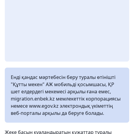
Енді қандас мәртебесін беру туралы өтінішті
"Құтты мекен" АЖ мобильді қосымшасы, ҚР
шет елдердегі мекемесі арқылы ғана емес,
migration.enbek.kz мемлекеттік корпорациясы
немесе www.egov.kz электрондық үкіметтің
веб-порталы арқылы да беруге болады.
Жеке басын куәландыратын құжаттар туралы