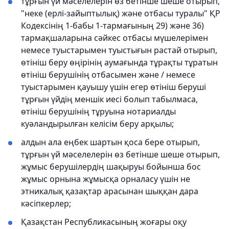
тұрғын үй мәселелерін өз бетінше шеше отырып,
"неке (ерлі-зайыптылық) және отбасы туралы" ҚР
Кодексінің 1-бабы 1-тармағының 29) және 36)
тармақшаларына сәйкес отбасы мүшелерімен
немесе туыстарымен туыстығын растай отырып,
өтініш беру өңірінің аумағында тұрақты тұратын
өтініш берушінің отбасымен және / немесе
туыстарымен қауышу үшін егер өтініш беруші
тұрғын үйдің меншік иесі болып табылмаса,
өтініш берушінің тұруына нотариалды
куәландырылған келісім беру арқылы;
алдын ала еңбек шартын қоса бере отырып,
тұрғын үй мәселелерін өз бетінше шеше отырып,
жұмыс берушілердің шақыруы бойынша бос
жұмыс орнына жұмысқа орналасу үшін не
этникалық қазақтар арасынан шыққан дара
кәсіпкерлер;
Қазақстан Республикасының жоғары оқу