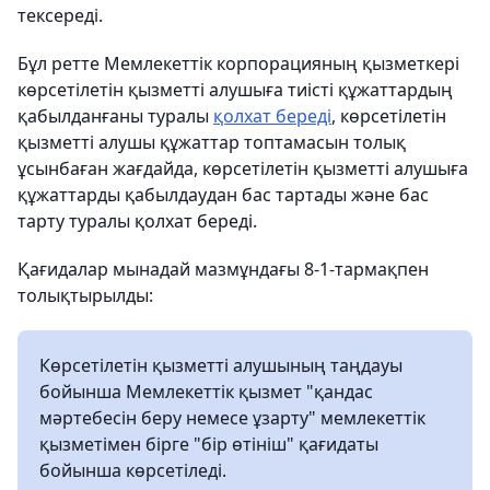
тексереді.
Бұл ретте Мемлекеттік корпорацияның қызметкері
көрсетілетін қызметті алушыға тиісті құжаттардың
қабылданғаны туралы
қолхат береді
, көрсетілетін
қызметті алушы құжаттар топтамасын толық
ұсынбаған жағдайда, көрсетілетін қызметті алушыға
құжаттарды қабылдаудан бас тартады және бас
тарту туралы қолхат береді.
Қағидалар мынадай мазмұндағы 8-1-тармақпен
толықтырылды:
Көрсетілетін қызметті алушының таңдауы
бойынша Мемлекеттік қызмет "қандас
мәртебесін беру немесе ұзарту" мемлекеттік
қызметімен бірге "бір өтініш" қағидаты
бойынша көрсетіледі.