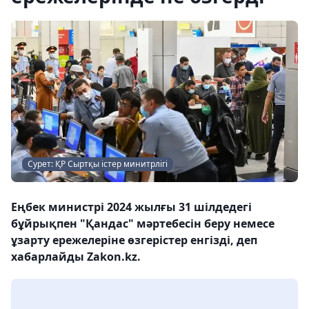
Сурет: ҚР Сыртқы істер минитрлігі
Еңбек министрі 2024 жылғы 31 шілдедегі
бұйрықпен "Қандас" мәртебесін беру немесе
ұзарту ережелеріне өзгерістер енгізді, деп
хабарлайды Zakon.kz.