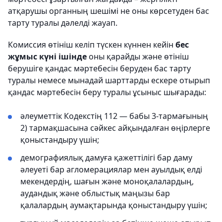
атқарушы органның шешімі не оны көрсетуден бас
тарту туралы дәлелді жауап.
Комиссия өтініш келіп түскен күннен кейін
бес
жұмыс күні ішінде
оны қарайды және өтініш
берушіге қандас мәртебесін беруден бас тарту
туралы немесе мынадай шарттарды ескере отырып
қандас мәртебесін беру туралы ұсыныс шығарады:
әлеуметтік Кодекстің 112 — бабы 3-тармағының
2) тармақшасына сәйкес айқындалған өңірлерге
қоныстандыру үшін;
демографиялық дамуға қажеттілігі бар даму
әлеуеті бар агломерациялар мен ауылдық елді
мекендердің, шағын және моноқалалардың,
аудандық және облыстық маңызы бар
қалалардың аумақтарында қоныстандыру үшін;