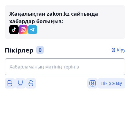
Жаңалықтан zakon.kz сайтында
хабардар болыңыз:
Пікірлер
0
Кіру
Пікір жазу