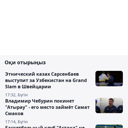
Оқи отырыңыз
Этнический казах Сарсенбаев
выступит за Узбекистан на Grand
Slam в Швейцарии
17:32, Бүгін
Владимир Чебурин покинет
"Атырау" - его место займёт Самат
Смаков
17:14, Бүгін
Баскетбольный клуб "Астана" не