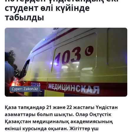
студент өлі күйінде
табылды
Сурет: Zakon.kz
Қаза тапқандар 21 және 22 жастағы Үндістан
азаматтары болып шықты. Олар Оңтүстік
Қазақстан медициналық академиясының
екінші курсында оқыған. Жігіттер үш