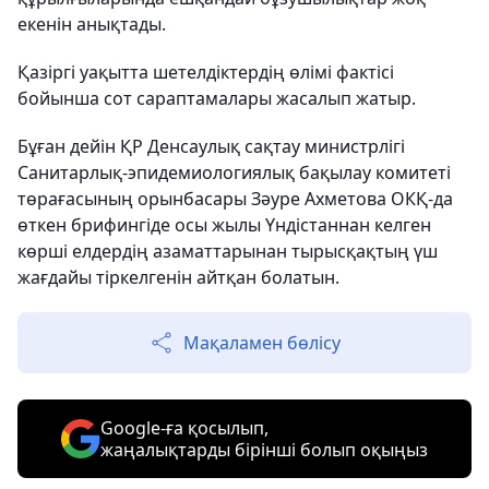
екенін анықтады.
Қазіргі уақытта шетелдіктердің өлімі фактісі
бойынша сот сараптамалары жасалып жатыр.
Бұған дейін ҚР Денсаулық сақтау министрлігі
Санитарлық-эпидемиологиялық бақылау комитеті
төрағасының орынбасары Зәуре Ахметова ОКҚ-да
өткен брифингіде осы жылы Үндістаннан келген
көрші елдердің азаматтарынан тырысқақтың үш
жағдайы тіркелгенін айтқан болатын.
Мақаламен бөлісу
Google-ға қосылып,
жаңалықтарды бірінші болып оқыңыз