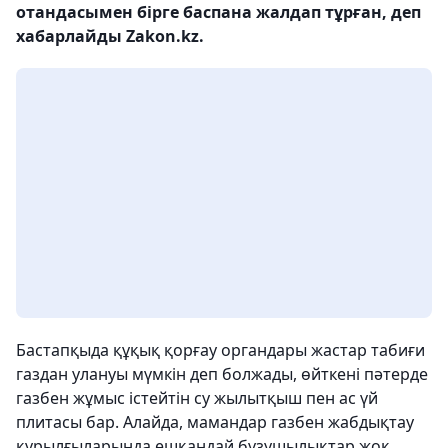
отандасымен бірге баспана жалдап тұрған, деп
хабарлайды Zakon.kz.
Бастапқыда құқық қорғау органдары жастар табиғи
газдан улануы мүмкін деп болжады, өйткені пәтерде
газбен жұмыс істейтін су жылытқыш пен ас үй
плитасы бар. Алайда, мамандар газбен жабдықтау
құрылғыларында ешқандай бұзушылықтар жоқ