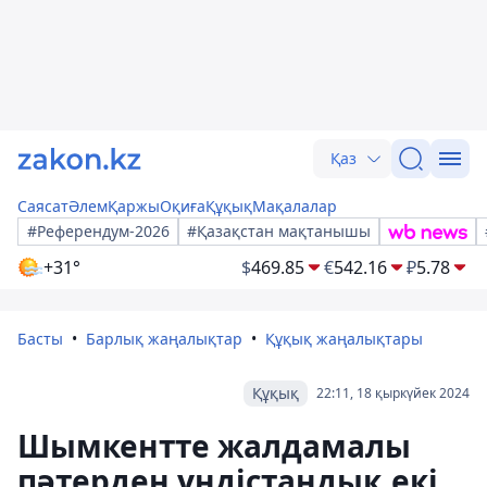
Қаз
Саясат
Әлем
Қаржы
Оқиға
Құқық
Мақалалар
#Референдум-2026
#Қазақстан мақтанышы
+31°
$
469.85
€
542.16
₽
5.78
Басты
Барлық жаңалықтар
Құқық жаңалықтары
Құқық
22:11, 18 қыркүйек 2024
Шымкентте жалдамалы
пәтерден үндістандық екі