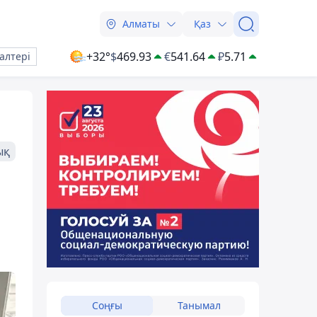
Алматы
Қаз
+32°
$
469.93
€
541.64
₽
5.71
алтері
ық
Соңғы
Танымал