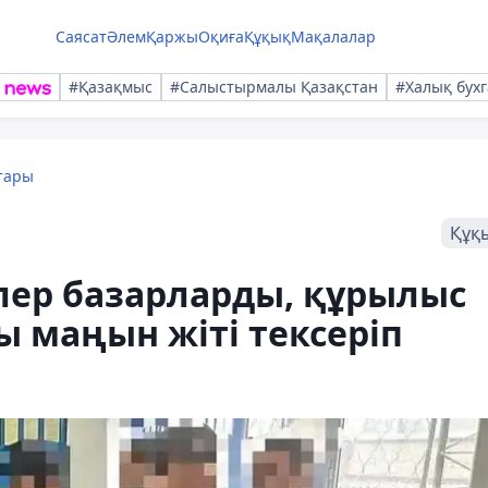
Саясат
Әлем
Қаржы
Оқиға
Құқық
Мақалалар
#Қазақмыс
#Салыстырмалы Қазақстан
#Халық бухг
тары
Құқ
ер базарларды, құрылыс
ы маңын жіті тексеріп