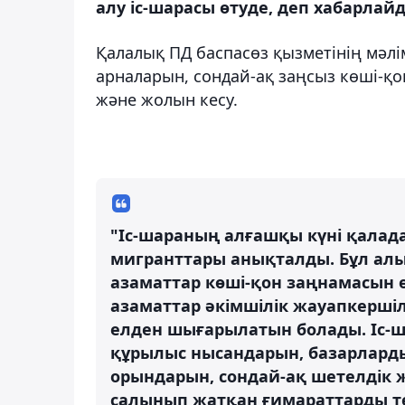
алу іс-шарасы өтуде, деп хабарлайд
Қалалық ПД баспасөз қызметінің мәлі
арналарын, сондай-ақ заңсыз көші-қо
және жолын кесу.
"Іс-шараның алғашқы күні қалад
мигранттары анықталды. Бұл алы
азаматтар көші-қон заңнамасын ө
азаматтар әкімшілік жауапкерші
елден шығарылатын болады. Іс-ш
құрылыс нысандарын, базарларды
орындарын, сондай-ақ шетелдік
салынып жатқан ғимараттарды тек