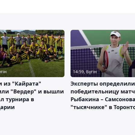
үгін
14:59, Бүгін
 из "Кайрата"
Эксперты определили
или "Вердер" и вышли
победительницу матч
л турнира в
Рыбакина – Самсонова
арии
"тысячнике" в Торонт