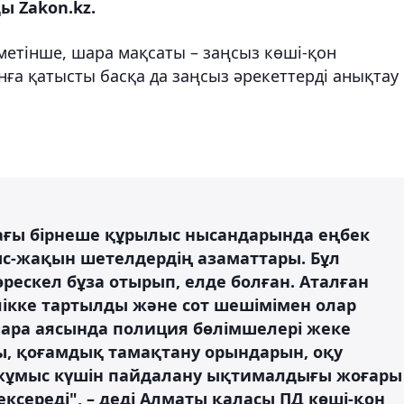
ы Zakon.kz.
метінше, шара мақсаты – заңсыз көші-қон
нға қатысты басқа да заңсыз әрекеттерді анықтау
ағы бірнеше құрылыс нысандарында еңбек
с-жақын шетелдердің азаматтары. Бұл
рескел бұза отырып, елде болған. Аталған
лікке тартылды және сот шешімімен олар
ара аясында полиция бөлімшелері жеке
, қоғамдық тамақтану орындарын, оқу
 жұмыс күшін пайдалану ықтималдығы жоғары
середі", – деді Алматы қаласы ПД көші-қон