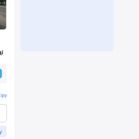
ді
Кіру
у