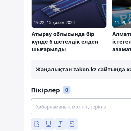
19:22, 15 қазан 2024
11:59, 0
Атырау облысында бір
Алмат
күнде 6 шетелдік елден
істеге
шығарылды
азама
Жаңалықтан zakon.kz сайтында х
Пікірлер
0