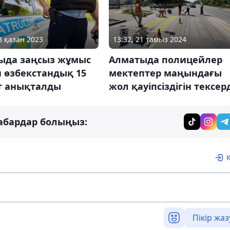
3 қазан 2023
13:32, 21 тамыз 2024
ыда заңсыз жұмыс
Алматыда полицейлер
н өзбекстандық 15
мектептер маңындағы
т анықталды
жол қауіпсіздігін тексер
абардар болыңыз:
Пікір жаз