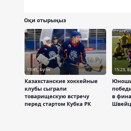
Оқи отырыңыз
15:45, Бүгін
15:23, Б
Казахстанские хоккейные
Юноши
клубы сыграли
побед
товарищескую встречу
в фина
перед стартом Кубка РК
Швейц