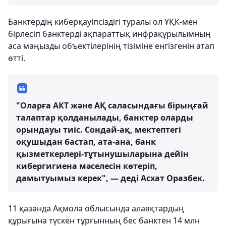
Банктердің киберқауіпсіздігі туралы ол ҰҚК-мен
бірлесіп банктерді ақпараттық инфрақұрылымның
аса маңызды объектілерінің тізіміне енгізгенін атап
өтті.
"Оларға АКТ және АҚ саласындағы бірыңғай
талаптар қолданылады, банктер оларды
орындауы тиіс. Сондай-ақ, мектептегі
оқушыдан бастап, ата-ана, банк
қызметкерлері-тұтынушыларына дейін
кибергигиена мәселесін көтеріп,
дамытуымыз керек", — деді Асхат Оразбек.
11 қазанда Ақмола облысында алаяқтардың
құрығына түскен тұрғынның бес банктен 14 млн