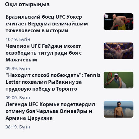
Оқи отырыңыз
Бразильский боец UFC Уокер
считает Вердума величайшим
тяжеловесом в истории
10:19, Бүгін
Чемпион UFC Гейджи может
освободить титул ради боя с
Махачевым
09:39, Бүгін
"Находит способ побеждать": Tennis
Letter похвалил Рыбакину за
трудовую победу в Торонто
09:00, Бүгін
Легенда UFC Кормье подетвердил
отмену боя Чарльза Оливейры и
Армана Царукяна
08:19, Бүгін