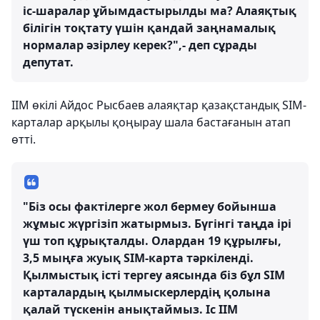
іс-шаралар ұйымдастырылды ма? Алаяқтық
білігін тоқтату үшін қандай заңнамалық
нормалар әзірлеу керек?",- деп сұрады
депутат.
ІІМ өкілі Айдос Рысбаев алаяқтар қазақстандық SIM-
карталар арқылы қоңырау шала бастағанын атап
өтті.
"Біз осы фактілерге жол бермеу бойынша
жұмыс жүргізіп жатырмыз. Бүгінгі таңда ірі
үш топ құрықталды. Олардан 19 құрылғы,
3,5 мыңға жуық SIM-карта тәркіленді.
Қылмыстық істі тергеу аясында біз бұл SIM
карталардың қылмыскерлердің қолына
қалай түскенін анықтаймыз. Іс ІІМ