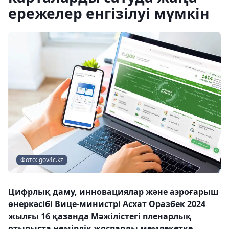
ережелер енгізілуі мүмкін
Фото: gov4c.kz
Цифрлық даму, инновациялар және аэроғарыш
өнеркәсібі Вице-министрі Асхат Оразбек 2024
жылғы 16 қазанда Мәжілістегі пленарлық
отырыста нөмірлік жоспарды мемлекетке