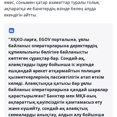
емес, сонымен қатар азаматтар туралы толық
ақпаратқа ие банктердің өзінде белең алуда
екендігін айтты.
"ХҚКО-ларға, EGOV порталына, ұялы
байланыс операторларына деректердің
құпиялылығы бөлігіне байланысты
көптеген сұрақтар бар. Сондай-ақ,
алаяқтарды іздеу бойынша іс жүзінде
ешқандай әрекет атқармайтын полиция
қызметкерлерінің пассивтілігін атап өткім
келеді. Алаяқтыққа қатысы бар ұялы
байланыс операторларына қандай шаралар
қарастырылған? Банктер мен МҚҰ-ның
ақпараттық қауіпсіздігін қамтамасыз ету
және күшейту, сондай-ақ алаяқтық
схемаларды анықтау, алдын алу бойынша