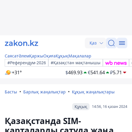
Қаз
Саясат
Әлем
Қаржы
Оқиға
Құқық
Мақалалар
#Референдум-2026
#Қазақстан мақтанышы
+31°
$
469.93
€
541.64
₽
5.71
Басты
Барлық жаңалықтар
Құқық жаңалықтары
Құқық
14:56, 16 қазан 2024
Қазақстанда SIM-
карталарды сатуда жаңа