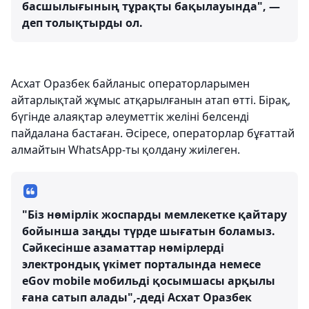
басшылығының тұрақты бақылауында", —
деп толықтырды ол.
Асхат Оразбек байланыс операторларымен
айтарлықтай жұмыс атқарылғанын атап өтті. Бірақ,
бүгінде алаяқтар әлеуметтік желіні белсенді
пайдалана бастаған. Әсіресе, операторлар бұғаттай
алмайтын WhatsApp-ты қолдану жиілеген.
"Біз нөмірлік жоспарды мемлекетке қайтару
бойынша заңды түрде шығатын боламыз.
Сәйкесінше азаматтар нөмірлерді
электрондық үкімет порталында немесе
eGov mobile мобильді қосымшасы арқылы
ғана сатып алады",-деді Асхат Оразбек