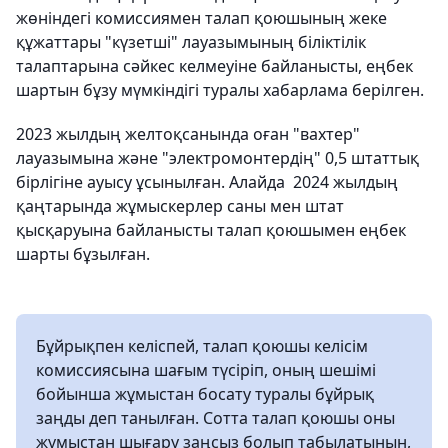
жөніндегі комиссиямен талап қоюшының жеке
құжаттары "күзетші" лауазымының біліктілік
талаптарына сәйкес келмеуіне байланысты, еңбек
шартын бұзу мүмкіндігі туралы хабарлама берілген.
2023 жылдың желтоқсанында оған "вахтер"
лауазымына және "электромонтердің" 0,5 штаттық
бірлігіне ауысу ұсынылған. Алайда 2024 жылдың
қаңтарында жұмыскерлер саны мен штат
қысқаруына байланысты талап қоюшымен еңбек
шарты бұзылған.
Бұйрықпен келіспей, талап қоюшы келісім
комиссиясына шағым түсіріп, оның шешімі
бойынша жұмыстан босату туралы бұйрық
заңды деп танылған. Сотта талап қоюшы оны
жұмыстан шығару заңсыз болып табылатынын,