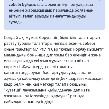
себебі бұйрық шығарылған күні ол уақытша
еңбекке жарамсыздық парағында болғанын
айтып, талап арызды қанағаттандыруды
сұрады.
Сондай-ақ, жұмыс берушінің біліктілік талаптарын
растау туралы талаптары негізсіз екенін, себебі
оның "заңгер" біліктілігі бар "құқық қорғау қызметі"
мамандығы бойынша дипломы бар екендігін және
осы лауазымда екі жыл жұмыс істеген айтып
көрсетті. Жауапкердің өкілі талапты
қанағаттандырудан бас тартуды сұрады және
жұмысқа қабылдау кезінде еңбек шартын жасасқан
кадр бөлімінің қызметкері талап қоюшыны
"күзетші" лауазымына қабылданған деп қате
жазғанын, ол іс жүзінде "қарауыл" ретінде
қабылданғанын түсіндірді.