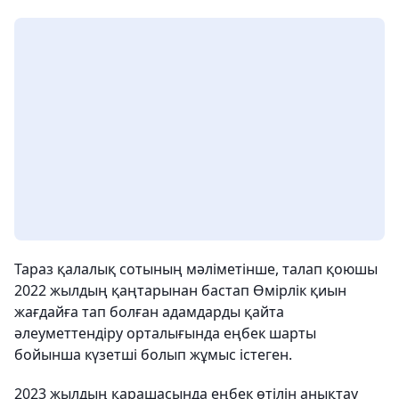
Тараз қалалық сотының мәліметінше, талап қоюшы
2022 жылдың қаңтарынан бастап Өмірлік қиын
жағдайға тап болған адамдарды қайта
әлеуметтендіру орталығында еңбек шарты
бойынша күзетші болып жұмыс істеген.
2023 жылдың қарашасында еңбек өтілін анықтау