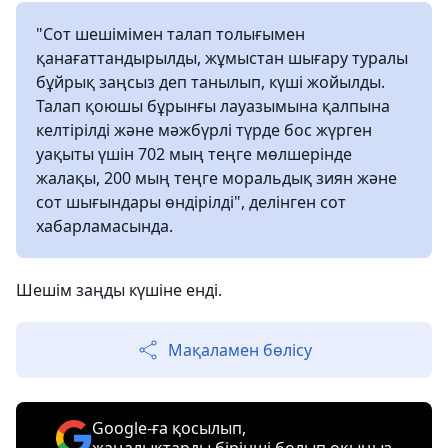
"Сот шешімімен талап толығымен
қанағаттандырылды, жұмыстан шығару туралы
бұйрық заңсыз деп танылып, күші жойылды.
Талап қоюшы бұрынғы лауазымына қалпына
келтірілді және мәжбүрлі түрде бос жүрген
уақыты үшін 702 мың теңге мөлшерінде
жалақы, 200 мың теңге моральдық зиян және
сот шығындары өндірілді", делінген сот
хабарламасында.
Шешім заңды күшіне енді.
Мақаламен бөлісу
Google-ға қосылып,