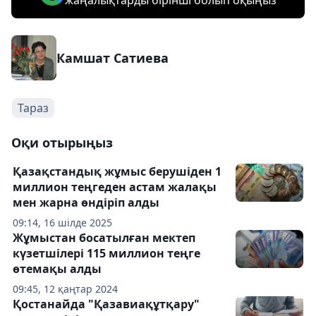
жаңалықтарды бірінші болып оқыңыз
Камшат Сатиева
Тараз
Оқи отырыңыз
Қазақстандық жұмыс берушіден 1
миллион теңгеден астам жалақы
мен жарна өндіріп алды
09:14, 16 шілде 2025
Жұмыстан босатылған мектеп
күзетшілері 115 миллион теңге
өтемақы алды
09:45, 12 қаңтар 2024
Қостанайда "Қазавиақұтқару"