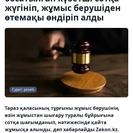
жүгініп, жұмыс берушіден
өтемақы өндіріп алды
Сурет: pexels
Тараз қаласының тұрғыны жұмыс берушінің
өзін жұмыстан шығару туралы бұйрығына
сотқа шағымданып, нәтижесінде қайта
жұмысқа алынды, деп хабарлайды Zakon.kz.