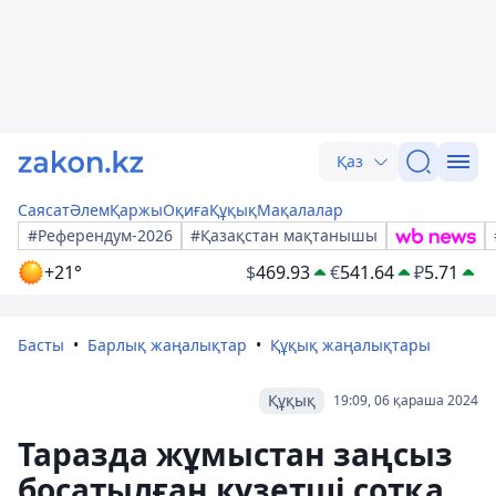
Қаз
Саясат
Әлем
Қаржы
Оқиға
Құқық
Мақалалар
#Референдум-2026
#Қазақстан мақтанышы
+21°
$
469.93
€
541.64
₽
5.71
Басты
Барлық жаңалықтар
Құқық жаңалықтары
Құқық
19:09, 06 қараша 2024
Таразда жұмыстан заңсыз
босатылған күзетші сотқа