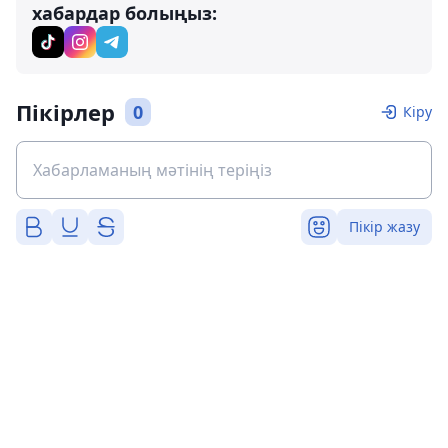
хабардар болыңыз:
Пікірлер
0
Кіру
Пікір жазу