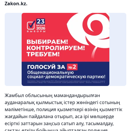
Zakon.kz.
Жамбыл облысының мамандандырылған
ауданаралық қылмыстық істер жөніндегі сотының
мәліметінше, полиция қызметкері өзінің қызметтік
жағдайын пайдалана отырып, аса ірі мөлшерде
есірткі заттарын заңсыз сатып алу, тасымалдау,
сақтау, өткізу бойынша айыпталған полиция