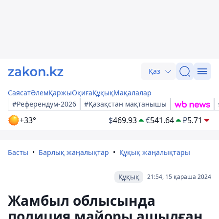
Қаз
Саясат
Әлем
Қаржы
Оқиға
Құқық
Мақалалар
#Референдум-2026
#Қазақстан мақтанышы
+33°
$
469.93
€
541.64
₽
5.71
Басты
Барлық жаңалықтар
Құқық жаңалықтары
Құқық
21:54, 15 қараша 2024
Жамбыл облысында
полиция майоры ашылған