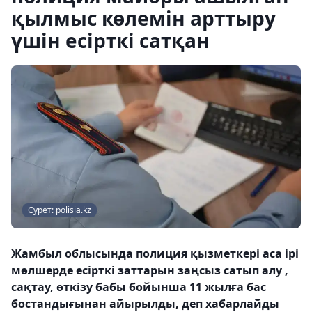
қылмыс көлемін арттыру
үшін есірткі сатқан
Сурет: polisia.kz
Жамбыл облысында полиция қызметкері аса ірі
мөлшерде есірткі заттарын заңсыз сатып алу ,
сақтау, өткізу бабы бойынша 11 жылға бас
бостандығынан айырылды, деп хабарлайды