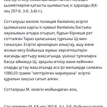
қызметкеріне қатысты қылмыстық іс қаралды (ҚК-
нің 297-б. 3-б. 3,4)-т.).
Сотталушы желілік полиция бөлімінің есірткі
қылмысына қарсы іс-қимыл бөлімінің бастығы
лауазымын атқара отырып, бұрын бірнеше рет
сотталған Тараз қаласының тұрғыны Щ-мен
танысқан. Есірткі арналарын анықтау, ашу және
жолын кесу бойынша жұмыс көрсеткіштерін
жасанды арттыру мақсатында, үшінші тұлғаларға
басқа аймаққа Щ. арқылы өткізу және кейіннен
оларды ұстау мақсатында аса ірі мөлшерде салмағы
1080,03 грамм "кептірілген марихуана" есірткі
құралын заңсыз сатып алған.
Сотталушы М. кінәсін мойындаған жоқ.
Сот үкімімен М. ҚК-нің 297-б. 3-т. 3-б. бойынша кінәлі