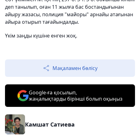
деп танылып, оған 11 жылға бас бостандығынан
айыру жазасы, полиция "майоры" арнайы атағынан
айыра отырып тағайындалды.
Үкім заңды күшіне енген жоқ.
Мақаламен бөлісу
Google-ға қосылып,
жаңалықтарды бірінші болып оқыңыз
Камшат Сатиева