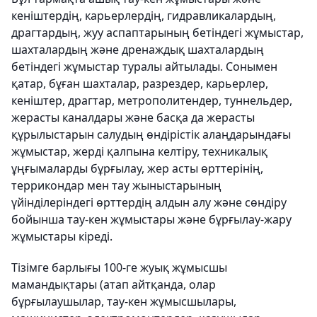
кеніштердің, карьерлердің, гидравликалардың,
драгтардың, жуу аспаптарының бетіндегі жұмыстар,
шахталардың және дренаждық шахталардың
бетіндегі жұмыстар туралы айтылады. Сонымен
қатар, бұған шахталар, разрездер, карьерлер,
кеніштер, драгтар, метрополитендер, туннельдер,
жерасты каналдары және басқа да жерасты
құрылыстарын салудың өндірістік алаңдарындағы
жұмыстар, жерді қалпына келтіру, техникалық
ұңғымаларды бұрғылау, жер асты өрттерінің,
террикондар мен тау жыныстарының
үйінділеріндегі өрттердің алдын алу және сөндіру
бойынша тау-кен жұмыстары және бұрғылау-жару
жұмыстары кіреді.
Тізімге барлығы 100-ге жуық жұмысшы
мамандықтары (атап айтқанда, олар
бұрғылаушылар, тау-кен жұмысшылары,