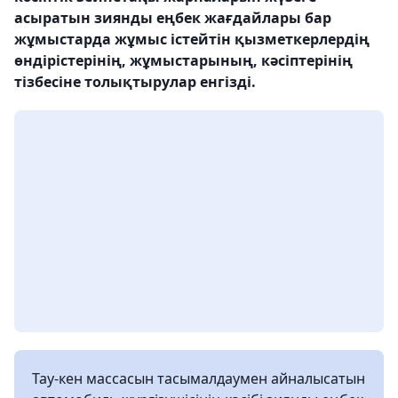
асыратын зиянды еңбек жағдайлары бар
жұмыстарда жұмыс істейтін қызметкерлердің
өндірістерінің, жұмыстарының, кәсіптерінің
тізбесіне толықтырулар енгізді.
Тау-кен массасын тасымалдаумен айналысатын