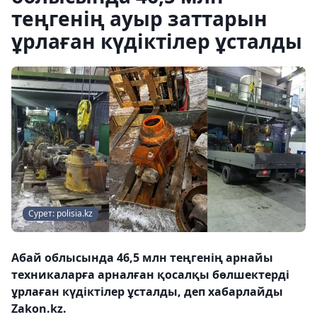
теңгенің ауыр заттарын
ұрлаған күдіктілер ұсталды
Сурет: polisia.kz
Абай облысында 46,5 млн теңгенің арнайы
техникаларға арналған қосалқы бөлшектерді
ұрлаған күдіктілер ұсталды, деп хабарлайды
Zakon.kz.