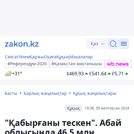
Қаз
Саясат
Әлем
Қаржы
Оқиға
Құқық
Мақалалар
#Референдум-2026
#Қазақстан мақтанышы
+31°
$
469.93
€
541.64
₽
5.71
Басты
Барлық жаңалықтар
Құқық жаңалықтары
Құқық
19:38, 30 желтоқсан 2024
"Қабырғаны тескен". Абай
облысында 46,5 млн