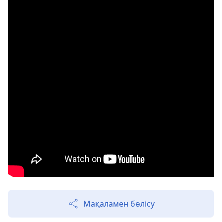
Мақаламен бөлісу