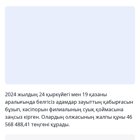
2024 жылдың 24 қыркүйегі мен 19 қазаны
аралығында белгісіз адамдар зауыттың қабырғасын
бұзып, кәсіпорын филиалының суық қоймасына
заңсыз кірген. Олардың олжасының жалпы құны 46
568 488,41 теңгені құрады.