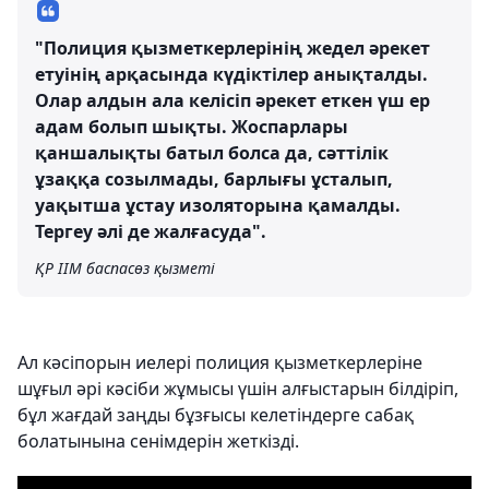
"Полиция қызметкерлерінің жедел әрекет
етуінің арқасында күдіктілер анықталды.
Олар алдын ала келісіп әрекет еткен үш ер
адам болып шықты. Жоспарлары
қаншалықты батыл болса да, сәттілік
ұзаққа созылмады, барлығы ұсталып,
уақытша ұстау изоляторына қамалды.
Тергеу әлі де жалғасуда".
ҚР ІІМ баспасөз қызметі
Ал кәсіпорын иелері полиция қызметкерлеріне
шұғыл әрі кәсіби жұмысы үшін алғыстарын білдіріп,
бұл жағдай заңды бұзғысы келетіндерге сабақ
болатынына сенімдерін жеткізді.