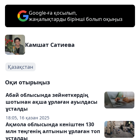
Google-ға қосылып,
жаңалықтарды бірінші болып оқыңыз
Камшат Сатиева
Қазақстан
Оқи отырыңыз
Абай облысында зейнеткердің
шотынан ақша ұрлаған ауылдасы
ұсталды
18:05, 16 қазан 2025
Ақмола облысында кеніштен 130
млн теңгенің алтынын ұрлаған топ
ұсталды