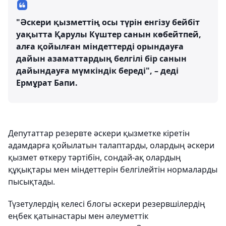
"Әскери қызметтің осы түрін енгізу бейбіт
уақытта Қарулы Күштер санын көбейтпей,
алға қойылған міндеттерді орындауға
дайын азаматтардың белгілі бір санын
дайындауға мүмкіндік береді", – деді
Ермұрат Бапи.
Депутаттар резервте әскери қызметке кіретін
адамдарға қойылатын талаптарды, олардың әскери
қызмет өткеру тәртібін, сондай-ақ олардың
құқықтары мен міндеттерін белгілейтін нормаларды
пысықтады.
Түзетулердің келесі блогы әскери резервшілердің
еңбек қатынастары мен әлеуметтік