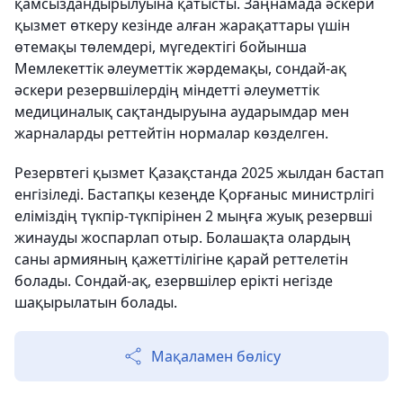
қамсыздандырылуына қатысты. Заңнамада әскери
қызмет өткеру кезінде алған жарақаттары үшін
өтемақы төлемдері, мүгедектігі бойынша
Мемлекеттік әлеуметтік жәрдемақы, сондай-ақ
әскери резервшілердің міндетті әлеуметтік
медициналық сақтандыруына аударымдар мен
жарналарды реттейтін нормалар көзделген.
Резервтегі қызмет Қазақстанда 2025 жылдан бастап
енгізіледі. Бастапқы кезеңде Қорғаныс министрлігі
еліміздің түкпір-түкпірінен 2 мыңға жуық резервші
жинауды жоспарлап отыр. Болашақта олардың
саны армияның қажеттілігіне қарай реттелетін
болады. Сондай-ақ, езервшілер ерікті негізде
шақырылатын болады.
Мақаламен бөлісу