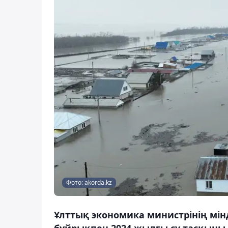
Фото: akorda.kz
Ұлттық экономика министрінің мін
бұйрықпен 2024 жылғы су тасқын