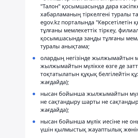
"Талон" қосымшасында дара кәсіпк
хабарламаның тіркелгені туралы та
egov.kz порталында "Көрсетілетін қ
тұлғаны мемлекеттік тіркеу, филиал
қосымшасында заңды тұлғаны мемлеке
туралы анықтама;
олардың негізінде жылжымайтын м
жылжымайтын мүлікке өзге де затт
тоқтатылатын құқық белгілейтін құ
жағдайда);
нысан бойынша жылжымайтын мүлік
не сақтандыру шарты не сақтандыр
жағдайда);
нысан бойынша мүлік иесіне не о
үшін қылмыстық жауаптылық жөнінд