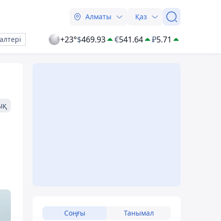
Алматы
Қаз
+23°
$
469.93
€
541.64
₽
5.71
алтері
ық
Соңғы
Танымал