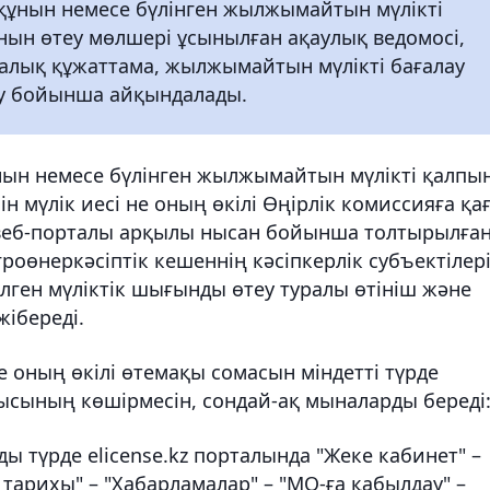
ұнын немесе бүлінген жылжымайтын мүлікті
ын өтеу мөлшері ұсынылған ақаулық ведомосі,
алық құжаттама, жылжымайтын мүлікті бағалау
еу бойынша айқындалады.
ын немесе бүлінген жылжымайтын мүлікті қалпы
 мүлік иесі не оның өкілі Өңірлік комиссияға қа
" веб-порталы арқылы нысан бойынша толтырылған
роөнеркәсіптік кешеннің кәсіпкерлік субъектілер
ген мүліктік шығынды өтеу туралы өтініш және
ібереді.
е оның өкілі өтемақы сомасын міндетті түрде
сының көшірмесін, сондай-ақ мыналарды береді
ы түрде elicense.kz порталында "Жеке кабинет" –
тарихы" – "Хабарламалар" – "МО-ға қабылдау" –