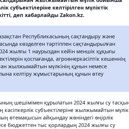
лік субъектілеріне келтірілген мүліктік
тті, деп хабарлайды Zakon.kz.
Қазақстан Республикасының сақтандыру және
асында көзделген тәртіппен сақтандырылған
024 жылғы 1 наурыздан кейін меншік құқығы
ктілерін қоспағанда, агроөнеркәсіптік кешеннің
лған жылжымайтын мүлкінің құнын немесе
пына келтіру жұмыстарының құнын өтеу
нының шешімімен құрылатын 2024 жылғы су тасқы
ң кәсіпкерлік субъектілеріне жылжымайтын мүлік
ның өтемақысын айқындау жөніндегі өңірлік
есе бюджеттен тыс қорлардың 2024 жылғы су