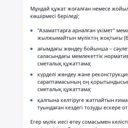
Мұндай құжат жоғалған немесе жойыл
көшiрмесi берiледi;
"Азаматтарға арналған үкімет" ме
жылжымайтын мүліктің жоқтығы (б
ағымдағы жөндеу бойынша – сәуле
саласындағы мемлекеттік норматив
сметалық құжаттама;
күрделі жөндеу және реконструкц
сараптамасының оң қорытындысын 
сметалық құжаттама;
қалпына келтіруге жатпайтын ғим
туындаған кездегі тозуды ескере о
Егер мүлік иесі өтеу сомасымен келі