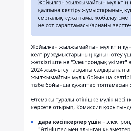
Жойылған жылжымайтын мүліктің қ
қалпына келтіру жұмыстарының құн
сметалық құжаттама, жобалау-смет
не сот сараптамасы/арнайы зертт
Жойылған жылжымайтын мүліктің құн
келтіру жұмыстарының құнын өтеу үшін
жеткізгіште не "Электрондық үкімет
2024 жылғы су тасқыны салдарынан аг
жылжымайтын мүлік бойынша келтіріл
тізбе бойынша құжаттар топтамасын ж
Өтемақы туралы өтінішке мүлік иесі н
көрсете отырып, Комиссия қорытынды
дара кәсіпкерлер үшін
– электронд
"Өтініштер мен алынған қызметтер 