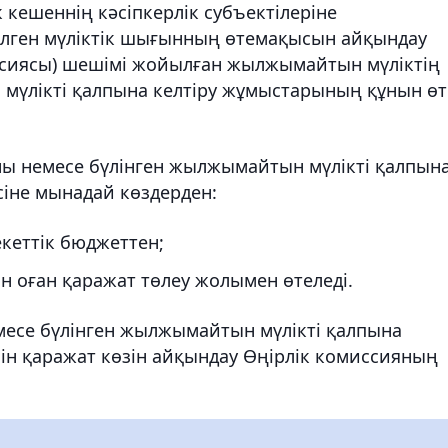
 кешеннің кәсіпкерлік субъектілеріне
лген мүліктік шығынның өтемақысын айқындау
ссиясы) шешімі жойылған жылжымайтын мүліктің
мүлікті қалпына келтіру жұмыстарының құнын өт
ы немесе бүлінген жылжымайтын мүлікті қалпын
сіне мынадай көздерден:
кеттік бюджеттен;
 оған қаражат төлеу жолымен өтеледі.
есе бүлінген жылжымайтын мүлікті қалпына
ін қаражат көзін айқындау Өңірлік комиссияның