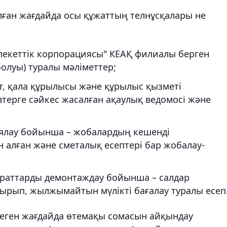
ған жағдайда осы құжаттың телнұсқалары не
млекеттік корпорациясы" КЕАҚ филиалы берген
олуы) туралы мәліметтер;
т, қала құрылысы және құрылыс қызметі
терге сәйкес жасалған ақаулық ведомосі және
иялау бойынша – жобалардың кешенді
алған және сметалық есептері бар жобалау-
араттарды демонтаждау бойынша – салдар
тырып, жылжымайтын мүлікті бағалау туралы есеп
спеген жағдайда өтемақы сомасын айқындау