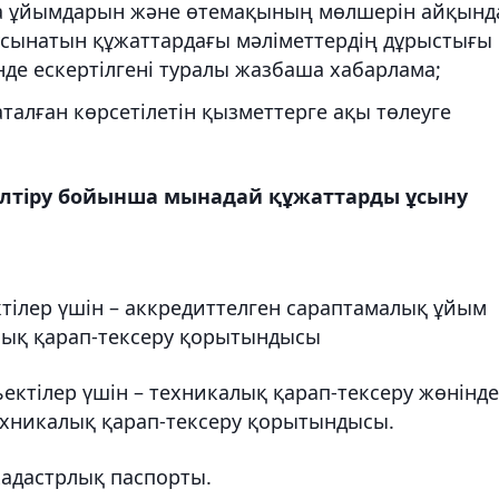
ма ұйымдарын және өтемақының мөлшерін айқынд
ұсынатын құжаттардағы мәліметтердің дұрыстығы
е ескертілгені туралы жазбаша хабарлама;
талған көрсетілетін қызметтерге ақы төлеуге
лтіру бойынша мынадай құжаттарды ұсыну
тілер үшін – аккредиттелген сараптамалық ұйым
алық қарап-тексеру қорытындысы
ектілер үшін – техникалық қарап-тексеру жөнінде
ехникалық қарап-тексеру қорытындысы.
кадастрлық паспорты.