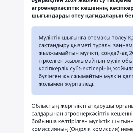
агроөнеркәсіптік кешеннің кәсіпкер
шығындарды өтеу қағидаларын бекі
Мүліктік шығынға өтемақы төлеу 
сақтандыру қызметі туралы заңнам
жылжымайтын мүлікті, сондай-ақ 2
тіркелген жылжымайтын мүлік объе
кәсіпкерлік субъектілерінің жойы
бүлінген жылжымайтын мүлкін қал
жолымен жүргізіледі.
Облыстың жергілікті атқарушы орга
салдарынан агроөнеркәсіптік кешенні
бойынша келтірілген мүліктік шығын
комиссияның (Өңірлік комиссия) нем