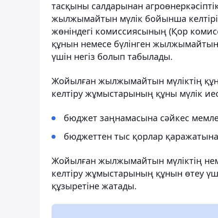
тасқыны салдарынан агроөнеркәсіптік
жылжымайтын мүлік бойынша келтірі
жөніндегі комиссиясының (Қор коми
құнын немесе бүлінген жылжымайтын 
үшін негіз болып табылады.
Жойылған жылжымайтын мүліктің құн
келтіру жұмыстарының құны мүлік ие
бюджет заңнамасына сәйкес мемле
бюджеттен тыс қорлар қаражатынан
Жойылған жылжымайтын мүліктің нем
келтіру жұмыстарының құнын өтеу үш
құзыретіне жатады.