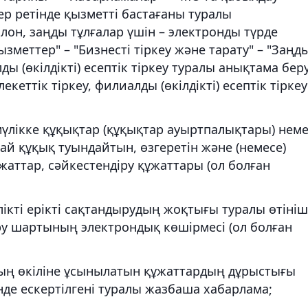
ер ретінде қызметті бастағаны туралы
лон, заңды тұлғалар үшін – электронды түрде
ызметтер" – "Бизнесті тіркеу және тарату" – "Заңд
ды (өкілдікті) есептік тіркеу туралы анықтама бер
ттік тіркеу, филиалды (өкілдікті) есептік тіркеу
үлікке құқықтар (құқықтар ауыртпалықтары) нем
ай құқық туындайтын, өзгеретін және (немесе)
жаттар, сәйкестендіру құжаттары (ол болған
ті ерікті сақтандырудың жоқтығы туралы өтініш
у шартының электрондық көшірмесі (ол болған
ның өкіліне ұсынылатын құжаттардың дұрыстығы
е ескертілгені туралы жазбаша хабарлама;