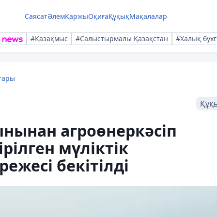
Саясат
Әлем
Қаржы
Оқиға
Құқық
Мақалалар
#Қазақмыс
#Салыстырмалы Қазақстан
#Халық бухг
тары
Құқ
ынынан агроөнеркәсіп
ірілген мүліктік
ежесі бекітілді