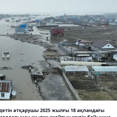
детін атқарушы 2025 жылғы 18 ақпандағы
ы салдарынан жылжымайтын мүлік бойынша