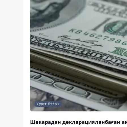
Сурет: freepik
Шекарадан декларацияланбаған ақ