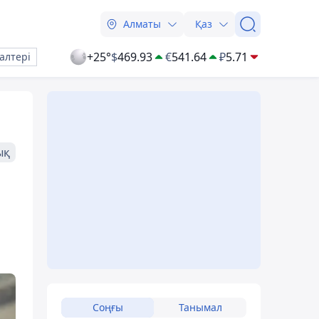
Алматы
Қаз
+25°
$
469.93
€
541.64
₽
5.71
алтері
ық
Соңғы
Танымал