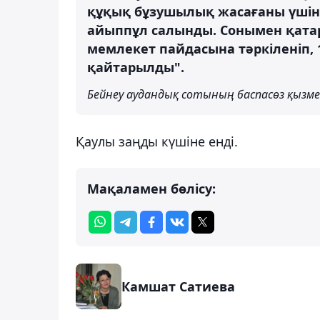
құқық бұзушылық жасағаны үшін к
айыппұл салынды. Сонымен қатар
мемлекет пайдасына тәркіленіп,
қайтарылды".
Бейнеу аудандық сотының баспасөз қызм
Қаулы заңды күшіне енді.
Мақаламен бөлісу:
Камшат Сатиева