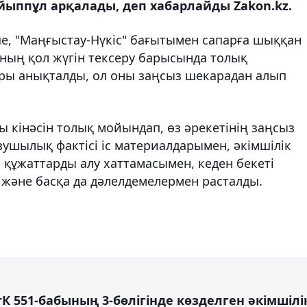
ыппұл арқалады, деп хабарлайды Zakon.kz.
е, "Маңғыстау-Нүкіс" бағытымен сапарға шыққан
ың қол жүгін тексеру барысында толық
ры анықталды, ол оны заңсыз шекарадан алып
 кінәсін толық мойындап, өз әрекетінің заңсыз
ұзушылық фактісі іс материалдарымен, әкімшілік
құжаттарды алу хаттамасымен, кеден бекеті
 және басқа да дәлелдемелермен расталды.
 551-бабының 3-бөлігінде көзделген әкімшілі