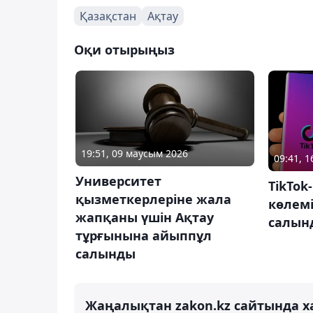
Қазақстан
Ақтау
Оқи отырыңыз
19:51, 09 маусым 2026
09:41, 
Университет
TikTok
қызметкерлеріне жала
көлем
жапқаны үшін Ақтау
салын
тұрғынына айыппұл
салынды
Жаңалықтан zakon.kz сайтында х