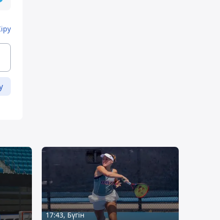
Кіру
у
17:43, Бүгін