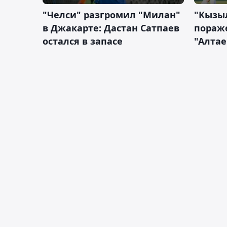
"Челси" разгромил "Милан"
"Кызыл
в Джакарте: Дастан Сатпаев
пораже
остался в запасе
"Алтае