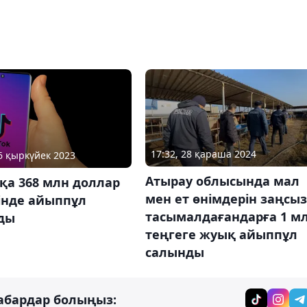
17:32, 28 қараша 2024
16 қыркүйек 2023
Атырау облысында мал
-қа 368 млн доллар
мен ет өнімдерін заңсыз
інде айыппұл
тасымалдағандарға 1 м
ды
теңгеге жуық айыппұл
салынды
абардар болыңыз: