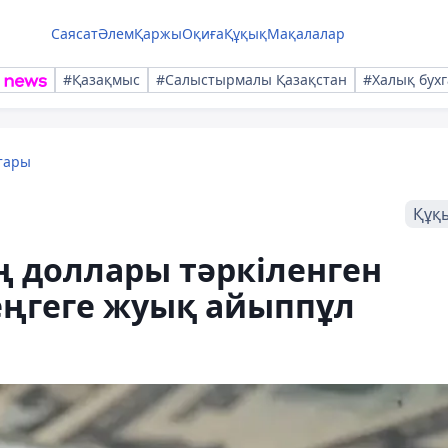
Саясат
Әлем
Қаржы
Оқиға
Құқық
Мақалалар
#Қазақмыс
#Салыстырмалы Қазақстан
#Халық бухг
тары
Құқ
ң доллары тәркіленген
еңгеге жуық айыппұл