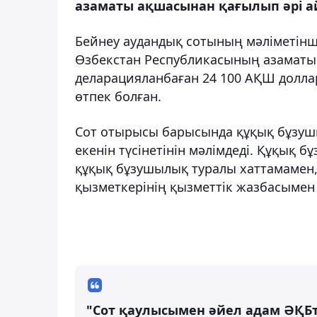
азаматы ақшасынан қағылып әрі ай
Бейнеу аудандық сотының мәліметінш
Өзбекстан Республикасының азаматын
деларацияланбаған 24 100 АҚШ долла
өтпек болған.
Сот отырысы барысында құқық бұзушы
екенін түсінетінін мәлімдеді. Құқық б
құқық бұзушылық туралы хаттамамен, 
қызметкерінің қызметтік жазбасымен
"Сот қаулысымен әйел адам ӘҚБтК