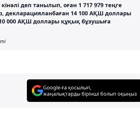
інәлі деп танылып, оған 1 717 979 теңге
, декларацияланбаған 14 100 АҚШ доллары
 10 000 АҚШ доллары құқық бұзушыға
еті
Google-ға қосылып,
жаңалықтарды бірінші болып оқыңыз