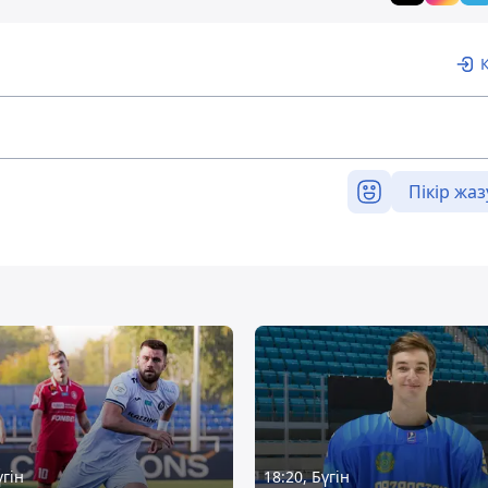
Пікір жаз
үгін
18:20, Бүгін